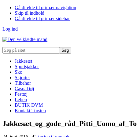
Gå direkte til primær navigation
Skip til indhold
Gå direkte til primær sidebar
Log ind
Søg
på
sitet
Jakkesæt
Sportsjakker
Sko
Skjorter
Tilbehør
Casual tøj
Festtøj
Leben
BUTIK DVM
Kontakt Torsten
Jakkesæt_og_gode_råd_Pitti_Uomo_af_T
24. juni 2016
, af
Torsten Grunwald