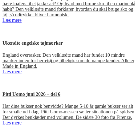
bære loafers til et jakkesæt? Og hvad med brune sko til en marineblå
habit? Den velklædte mand forklarer, hvordan du skal bruge sko og
tøj, så udtrykket bliver harmonisk.
Læs mere
Ukendte engelske tøjmærker
England overrasker. Den velklædte mand har fundet 10 mindre
mærker inden for herretøj og tilbehør, som du næppe kender. Alle er
Made in England.
Læs mere
Pitti Uomo juni 2026 – del 6
Har dine bukser nok benvidde? Mange 5-10 år gamle bukser ser alt
for smalle ud i dag. Pitti Uomo-messen sætter situationen på spidsen.
Der dyrkes benklæder med volumen. De sidste 30 foto fra Firenze.
Læs mere