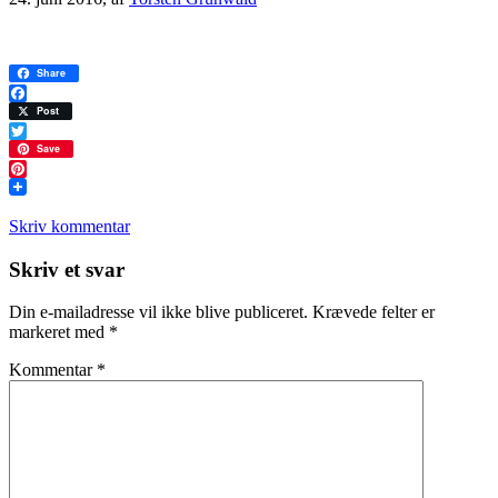
Share
Facebook
Post
Twitter
Save
Pinterest
Skriv kommentar
Læserinteraktioner
Skriv et svar
Din e-mailadresse vil ikke blive publiceret.
Krævede felter er
markeret med
*
Kommentar
*