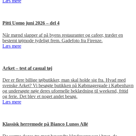
Læs mere
Pitti Uomo juni 2026 – del 4
Når mænd slapper af på byens restauranter og cafeer, træder en
bestemt tøjmode tydeligt frem. Gadefoto fra Firenze.
Læs mere
Arket – test af casual tøj
Der er flere billige tøjbutikker, man skal holde sig fra. Hvad med
svenske Arket? Vi besøgte butikken på Købmagergade i København
og undersøgte nøje deres uformelle beklædning til weekend, fritid
og ferie. Det blev et noget andet besøg.
Læs mere
Klassisk herremode på Bianco Lunos Allé