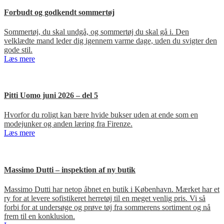
Forbudt og godkendt sommertøj
Sommertøj, du skal undgå, og sommertøj du skal gå i. Den
velklædte mand leder dig igennem varme dage, uden du svigter den
gode stil.
Læs mere
Pitti Uomo juni 2026 – del 5
Hvorfor du roligt kan bære hvide bukser uden at ende som en
modejunker og anden læring fra Firenze.
Læs mere
Massimo Dutti – inspektion af ny butik
Massimo Dutti har netop åbnet en butik i København. Mærket har et
ry for at levere sofistikeret herretøj til en meget venlig pris. Vi så
forbi for at undersøge og prøve tøj fra sommerens sortiment og nå
frem til en konklusion.