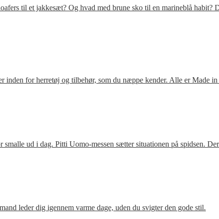
fers til et jakkesæt? Og hvad med brune sko til en marineblå habit? D
 inden for herretøj og tilbehør, som du næppe kender. Alle er Made in
 smalle ud i dag. Pitti Uomo-messen sætter situationen på spidsen. De
mand leder dig igennem varme dage, uden du svigter den gode stil.