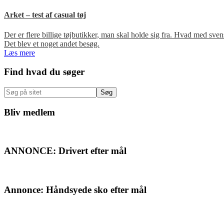
Arket – test af casual tøj
Der er flere billige tøjbutikker, man skal holde sig fra. Hvad med s
Det blev et noget andet besøg.
Læs mere
Primær
Find hvad du søger
Sidebar
Søg
på
sitet
Bliv medlem
ANNONCE: Drivert efter mål
Annonce: Håndsyede sko efter mål