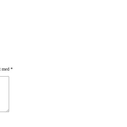
et med
*