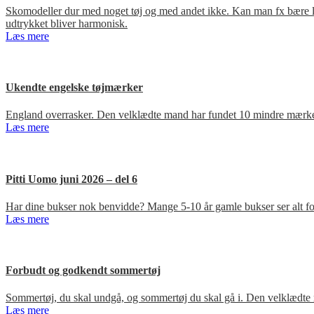
Skomodeller dur med noget tøj og med andet ikke. Kan man fx bære loa
udtrykket bliver harmonisk.
Læs mere
Ukendte engelske tøjmærker
England overrasker. Den velklædte mand har fundet 10 mindre mærker
Læs mere
Pitti Uomo juni 2026 – del 6
Har dine bukser nok benvidde? Mange 5-10 år gamle bukser ser alt for
Læs mere
Forbudt og godkendt sommertøj
Sommertøj, du skal undgå, og sommertøj du skal gå i. Den velklædte 
Læs mere