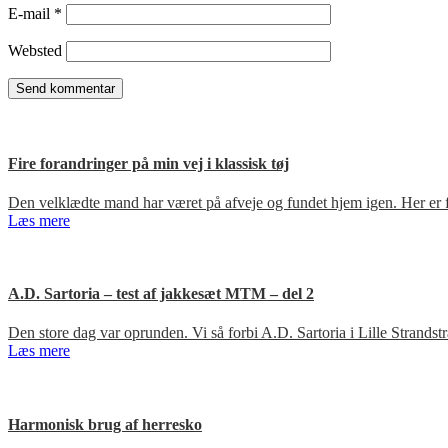
E-mail
*
Websted
Fire forandringer på min vej i klassisk tøj
Den velklædte mand har været på afveje og fundet hjem igen. Her er fir
Læs mere
A.D. Sartoria – test af jakkesæt MTM – del 2
Den store dag var oprunden. Vi så forbi A.D. Sartoria i Lille Strandst
Læs mere
Harmonisk brug af herresko