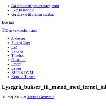
Gå direkte til primær navigation
Skip til indhold
Gå direkte til primær sidebar
Log ind
Jakkesæt
Sportsjakker
Sko
Skjorter
Tilbehør
Casual tøj
Festtøj
Leben
BUTIK DVM
Kontakt Torsten
Lysegrå_bukser_til_mænd_med_ternet_ja
31. maj 2016
, af
Torsten Grunwald