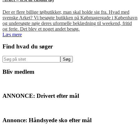
Der er flere billige tøjbutikker, man skal holde sig fra. Hvad med
svenske Arket? Vi besøgte butikken på Købmagergade i København
og undersøgte nøje deres uformelle beklædning til weekend, fritid
og ferie. Det blev et noget andet besøg.
Læs mere
Primær
Find hvad du søger
Sidebar
Søg
på
sitet
Bliv medlem
ANNONCE: Drivert efter mål
Annonce: Håndsyede sko efter mål