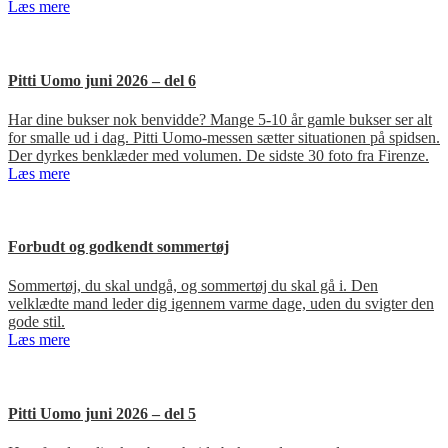
Læs mere
Pitti Uomo juni 2026 – del 6
Har dine bukser nok benvidde? Mange 5-10 år gamle bukser ser alt
for smalle ud i dag. Pitti Uomo-messen sætter situationen på spidsen.
Der dyrkes benklæder med volumen. De sidste 30 foto fra Firenze.
Læs mere
Forbudt og godkendt sommertøj
Sommertøj, du skal undgå, og sommertøj du skal gå i. Den
velklædte mand leder dig igennem varme dage, uden du svigter den
gode stil.
Læs mere
Pitti Uomo juni 2026 – del 5