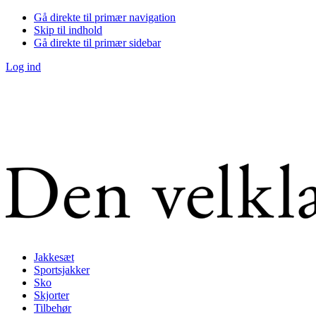
Gå direkte til primær navigation
Skip til indhold
Gå direkte til primær sidebar
Log ind
Jakkesæt
Sportsjakker
Sko
Skjorter
Tilbehør