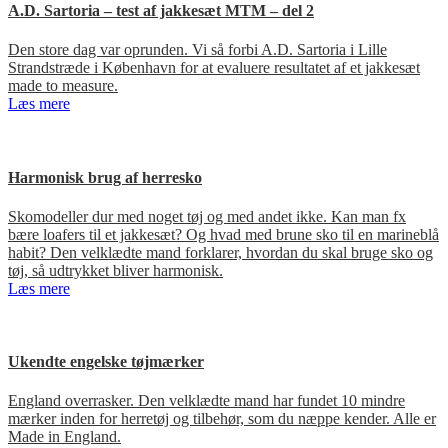
A.D. Sartoria – test af jakkesæt MTM – del 2
Den store dag var oprunden. Vi så forbi A.D. Sartoria i Lille
Strandstræde i København for at evaluere resultatet af et jakkesæt
made to measure.
Læs mere
Harmonisk brug af herresko
Skomodeller dur med noget tøj og med andet ikke. Kan man fx
bære loafers til et jakkesæt? Og hvad med brune sko til en marineblå
habit? Den velklædte mand forklarer, hvordan du skal bruge sko og
tøj, så udtrykket bliver harmonisk.
Læs mere
Ukendte engelske tøjmærker
England overrasker. Den velklædte mand har fundet 10 mindre
mærker inden for herretøj og tilbehør, som du næppe kender. Alle er
Made in England.