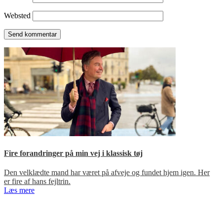
Websted
Fire forandringer på min vej i klassisk tøj
Den velklædte mand har været på afveje og fundet hjem igen. Her
er fire af hans fejltrin.
Læs mere