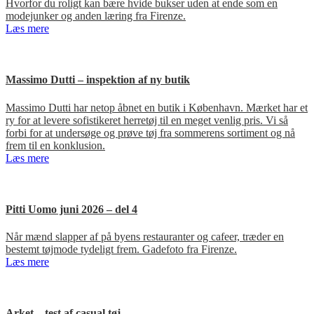
Hvorfor du roligt kan bære hvide bukser uden at ende som en
modejunker og anden læring fra Firenze.
Læs mere
Massimo Dutti – inspektion af ny butik
Massimo Dutti har netop åbnet en butik i København. Mærket har et
ry for at levere sofistikeret herretøj til en meget venlig pris. Vi så
forbi for at undersøge og prøve tøj fra sommerens sortiment og nå
frem til en konklusion.
Læs mere
Pitti Uomo juni 2026 – del 4
Når mænd slapper af på byens restauranter og cafeer, træder en
bestemt tøjmode tydeligt frem. Gadefoto fra Firenze.
Læs mere
Arket – test af casual tøj