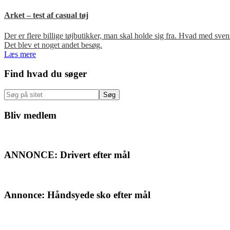
Arket – test af casual tøj
Der er flere billige tøjbutikker, man skal holde sig fra. Hvad med s
Det blev et noget andet besøg.
Læs mere
Primær
Find hvad du søger
Sidebar
Søg
på
sitet
Bliv medlem
ANNONCE: Drivert efter mål
Annonce: Håndsyede sko efter mål