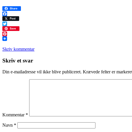
Share
Facebook
Post
Twitter
Save
Pinterest
Skriv kommentar
Læserinteraktioner
Skriv et svar
Din e-mailadresse vil ikke blive publiceret.
Krævede felter er marker
Kommentar
*
Navn
*