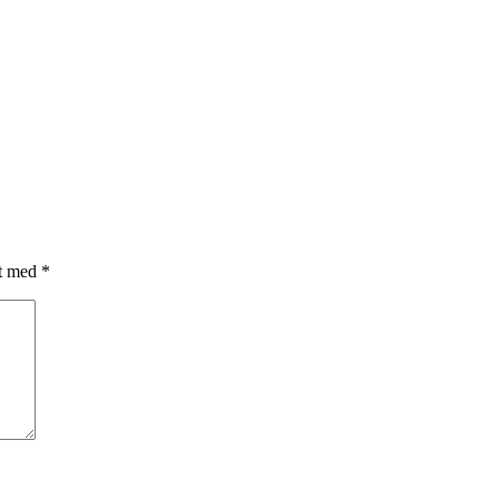
et med
*