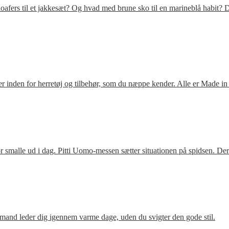
fers til et jakkesæt? Og hvad med brune sko til en marineblå habit? D
 inden for herretøj og tilbehør, som du næppe kender. Alle er Made in
 smalle ud i dag. Pitti Uomo-messen sætter situationen på spidsen. De
mand leder dig igennem varme dage, uden du svigter den gode stil.