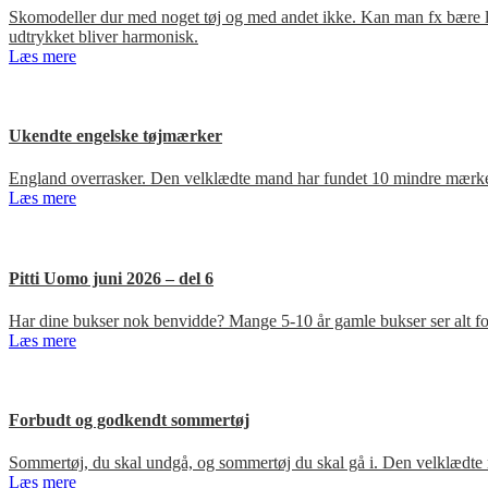
Skomodeller dur med noget tøj og med andet ikke. Kan man fx bære loa
udtrykket bliver harmonisk.
Læs mere
Ukendte engelske tøjmærker
England overrasker. Den velklædte mand har fundet 10 mindre mærker
Læs mere
Pitti Uomo juni 2026 – del 6
Har dine bukser nok benvidde? Mange 5-10 år gamle bukser ser alt for
Læs mere
Forbudt og godkendt sommertøj
Sommertøj, du skal undgå, og sommertøj du skal gå i. Den velklædte 
Læs mere