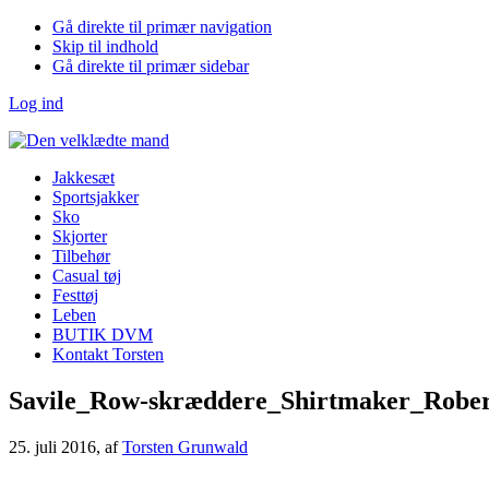
Gå direkte til primær navigation
Skip til indhold
Gå direkte til primær sidebar
Log ind
Jakkesæt
Sportsjakker
Sko
Skjorter
Tilbehør
Casual tøj
Festtøj
Leben
BUTIK DVM
Kontakt Torsten
Savile_Row-skræddere_Shirtmaker_Robe
25. juli 2016
, af
Torsten Grunwald