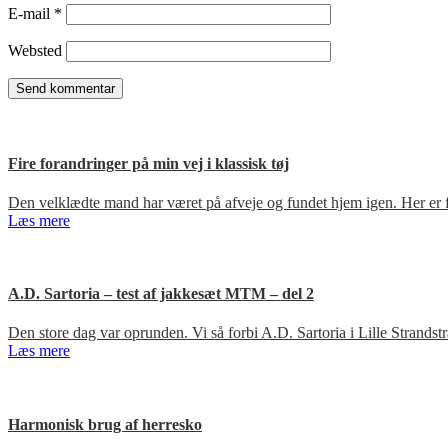
E-mail
*
Websted
Fire forandringer på min vej i klassisk tøj
Den velklædte mand har været på afveje og fundet hjem igen. Her er fir
Læs mere
A.D. Sartoria – test af jakkesæt MTM – del 2
Den store dag var oprunden. Vi så forbi A.D. Sartoria i Lille Strandst
Læs mere
Harmonisk brug af herresko