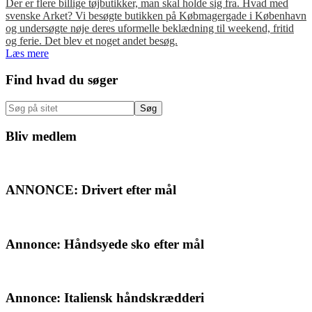
Der er flere billige tøjbutikker, man skal holde sig fra. Hvad med
svenske Arket? Vi besøgte butikken på Købmagergade i København
og undersøgte nøje deres uformelle beklædning til weekend, fritid
og ferie. Det blev et noget andet besøg.
Læs mere
Primær
Find hvad du søger
Sidebar
Søg
på
sitet
Bliv medlem
ANNONCE: Drivert efter mål
Annonce: Håndsyede sko efter mål
Annonce: Italiensk håndskrædderi