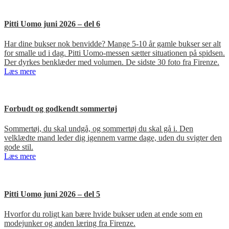
Pitti Uomo juni 2026 – del 6
Har dine bukser nok benvidde? Mange 5-10 år gamle bukser ser alt
for smalle ud i dag. Pitti Uomo-messen sætter situationen på spidsen.
Der dyrkes benklæder med volumen. De sidste 30 foto fra Firenze.
Læs mere
Forbudt og godkendt sommertøj
Sommertøj, du skal undgå, og sommertøj du skal gå i. Den
velklædte mand leder dig igennem varme dage, uden du svigter den
gode stil.
Læs mere
Pitti Uomo juni 2026 – del 5
Hvorfor du roligt kan bære hvide bukser uden at ende som en
modejunker og anden læring fra Firenze.