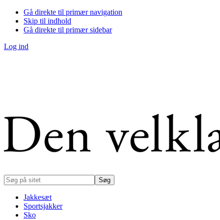
Gå direkte til primær navigation
Skip til indhold
Gå direkte til primær sidebar
Log ind
Søg
på
sitet
Jakkesæt
Sportsjakker
Sko