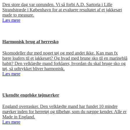
Den store dag var oprunden. Vi så forbi A.D. Sartoria i Lille
Strandstræde i København for at evaluere resultatet af et jakkesæt
made to measure.
Læs mere
Harmonisk brug af herresko
Skomodeller dur med noget tøj og med andet ikke. Kan man fx
bære loafers til et jakkesæt? Og hvad med brune sko til en marineblå
habit? Den velklædte mand forklarer, hvordan du skal bruge sko og
tøj, så udtrykket bliver harmonisk.
Læs mere
Ukendte engelske tøjmærker
England overrasker. Den velklædte mand har fundet 10 mindre
mærker inden for herretøj og tilbehør, som du næppe kender. Alle er
Made in England.
Læs mere