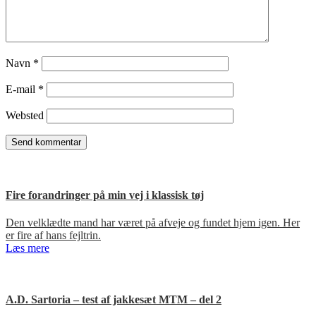
Navn
*
E-mail
*
Websted
Fire forandringer på min vej i klassisk tøj
Den velklædte mand har været på afveje og fundet hjem igen. Her
er fire af hans fejltrin.
Læs mere
A.D. Sartoria – test af jakkesæt MTM – del 2