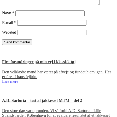
Navn
*
E-mail
*
Websted
Fire forandringer på min vej i klassisk tøj
Den velklædte mand har været på afveje og fundet hjem igen. Her
er fire af hans fejltrin.
Læs mere
A.D. Sartoria – test af jakkesæt MTM – del 2
Den store dag var oprunden. Vi så forbi A.D. Sartoria i Lille
Strandstræde i København for at evaluere resultatet af et jakkesæt