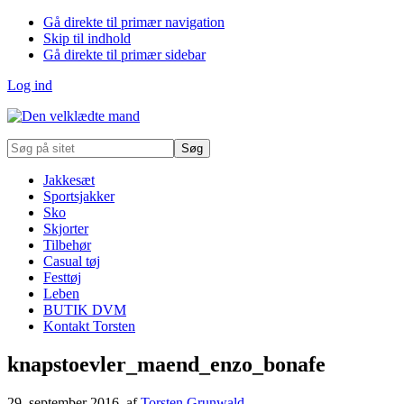
Gå direkte til primær navigation
Skip til indhold
Gå direkte til primær sidebar
Log ind
Søg
på
sitet
Jakkesæt
Sportsjakker
Sko
Skjorter
Tilbehør
Casual tøj
Festtøj
Leben
BUTIK DVM
Kontakt Torsten
knapstoevler_maend_enzo_bonafe
29. september 2016
, af
Torsten Grunwald