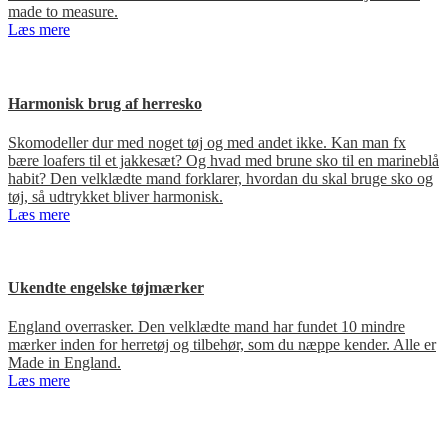
made to measure.
Læs mere
Harmonisk brug af herresko
Skomodeller dur med noget tøj og med andet ikke. Kan man fx
bære loafers til et jakkesæt? Og hvad med brune sko til en marineblå
habit? Den velklædte mand forklarer, hvordan du skal bruge sko og
tøj, så udtrykket bliver harmonisk.
Læs mere
Ukendte engelske tøjmærker
England overrasker. Den velklædte mand har fundet 10 mindre
mærker inden for herretøj og tilbehør, som du næppe kender. Alle er
Made in England.
Læs mere