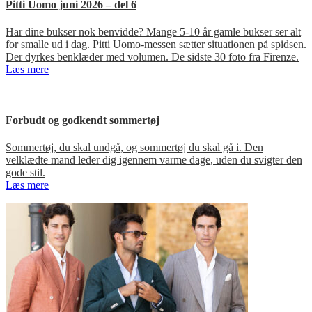
Pitti Uomo juni 2026 – del 6
Har dine bukser nok benvidde? Mange 5-10 år gamle bukser ser alt
for smalle ud i dag. Pitti Uomo-messen sætter situationen på spidsen.
Der dyrkes benklæder med volumen. De sidste 30 foto fra Firenze.
Læs mere
Forbudt og godkendt sommertøj
Sommertøj, du skal undgå, og sommertøj du skal gå i. Den
velklædte mand leder dig igennem varme dage, uden du svigter den
gode stil.
Læs mere