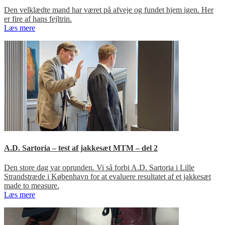
Den velklædte mand har været på afveje og fundet hjem igen. Her
er fire af hans fejltrin.
Læs mere
A.D. Sartoria – test af jakkesæt MTM – del 2
Den store dag var oprunden. Vi så forbi A.D. Sartoria i Lille
Strandstræde i København for at evaluere resultatet af et jakkesæt
made to measure.
Læs mere