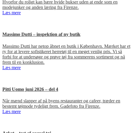
Hvorfor du roligt kan bære hvide bukser uden at ende som en
modejunker og anden læring fra Firenze.
Læs mere
Massimo Dutti – inspektion af ny butik
Massimo Dutti har netop åbnet en butik i København. Mærket har et
ry for at levere sofistikeret herretøj til en meget venlig pris. Vi så
forbi for at undersøge og prøve tøj fra sommerens sortiment og nå
frem til en konklusion.
Læs mere
Pitti Uomo juni 2026 – del 4
Når mænd slapper af på byens restauranter og cafeer, træder en
bestemt tøjmode tydeligt frem. Gadefoto fra Firenze.
Læs mere