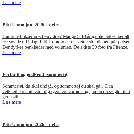
Læs mere
Pitti Uomo juni 2026 – del 6
Har dine bukser nok benvidde? Mange 5-10 år gamle bukser ser alt
for smalle ud i dag. Pitti Uomo-messen sætter situationen på spidsen.
Der dyrkes benklæder med volumen. De sidste 30 foto fra Firenze.
Læs mere
Forbudt og godkendt sommertøj
Sommertøj, du skal undgå, og sommertøj du skal gå i. Den
velklædte mand leder dig igennem varme dage, uden du svigter den
gode stil.
Læs mere
Pitti Uomo juni 2026 – del 5