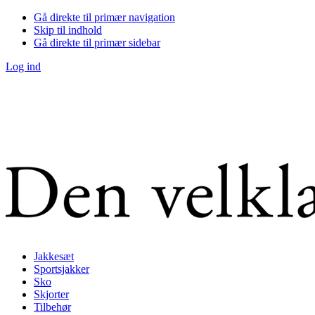
Gå direkte til primær navigation
Skip til indhold
Gå direkte til primær sidebar
Log ind
Jakkesæt
Sportsjakker
Sko
Skjorter
Tilbehør