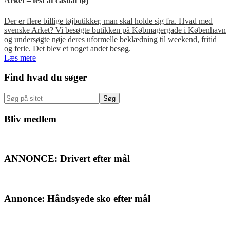
Arket – test af casual tøj
Der er flere billige tøjbutikker, man skal holde sig fra. Hvad med
svenske Arket? Vi besøgte butikken på Købmagergade i København
og undersøgte nøje deres uformelle beklædning til weekend, fritid
og ferie. Det blev et noget andet besøg.
Læs mere
Primær
Find hvad du søger
Sidebar
Søg
på
sitet
Bliv medlem
ANNONCE: Drivert efter mål
Annonce: Håndsyede sko efter mål