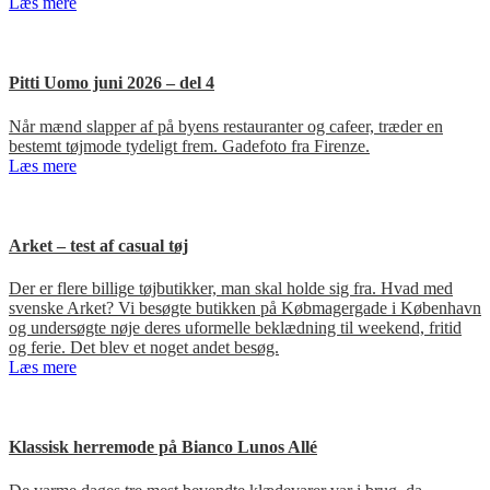
Læs mere
Pitti Uomo juni 2026 – del 4
Når mænd slapper af på byens restauranter og cafeer, træder en
bestemt tøjmode tydeligt frem. Gadefoto fra Firenze.
Læs mere
Arket – test af casual tøj
Der er flere billige tøjbutikker, man skal holde sig fra. Hvad med
svenske Arket? Vi besøgte butikken på Købmagergade i København
og undersøgte nøje deres uformelle beklædning til weekend, fritid
og ferie. Det blev et noget andet besøg.
Læs mere
Klassisk herremode på Bianco Lunos Allé