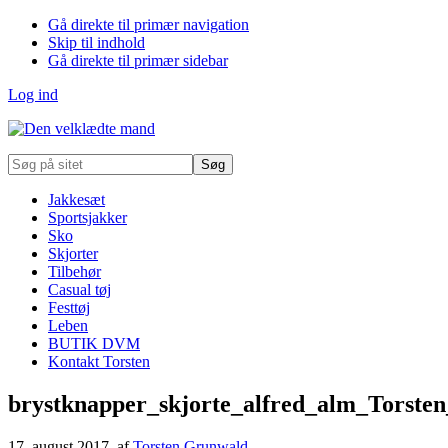
Gå direkte til primær navigation
Skip til indhold
Gå direkte til primær sidebar
Log ind
Søg
på
sitet
Jakkesæt
Sportsjakker
Sko
Skjorter
Tilbehør
Casual tøj
Festtøj
Leben
BUTIK DVM
Kontakt Torsten
brystknapper_skjorte_alfred_alm_Torste
17. august 2017
, af
Torsten Grunwald