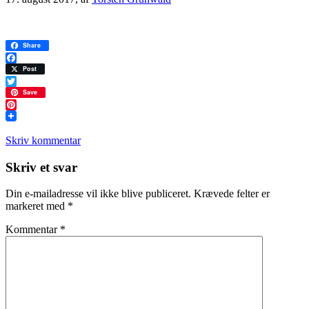
Share
Facebook
Post
Twitter
Save
Pinterest
Skriv kommentar
Læserinteraktioner
Skriv et svar
Din e-mailadresse vil ikke blive publiceret.
Krævede felter er
markeret med
*
Kommentar
*