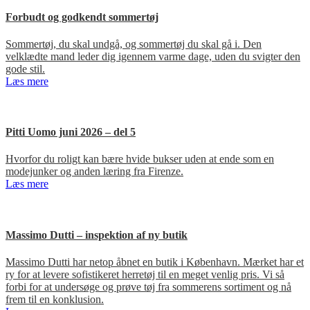
Forbudt og godkendt sommertøj
Sommertøj, du skal undgå, og sommertøj du skal gå i. Den
velklædte mand leder dig igennem varme dage, uden du svigter den
gode stil.
Læs mere
Pitti Uomo juni 2026 – del 5
Hvorfor du roligt kan bære hvide bukser uden at ende som en
modejunker og anden læring fra Firenze.
Læs mere
Massimo Dutti – inspektion af ny butik
Massimo Dutti har netop åbnet en butik i København. Mærket har et
ry for at levere sofistikeret herretøj til en meget venlig pris. Vi så
forbi for at undersøge og prøve tøj fra sommerens sortiment og nå
frem til en konklusion.