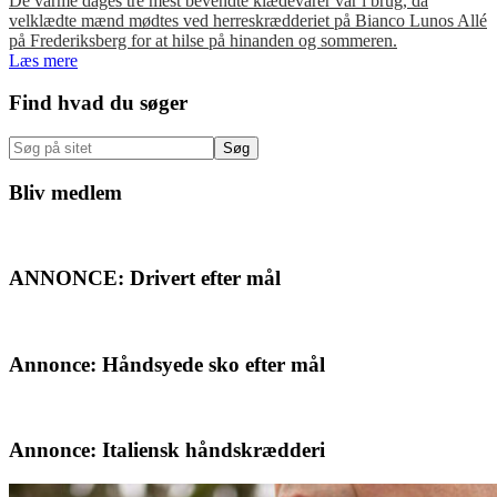
De varme dages tre mest bevendte klædevarer var i brug, da
velklædte mænd mødtes ved herreskrædderiet på Bianco Lunos Allé
på Frederiksberg for at hilse på hinanden og sommeren.
Læs mere
Primær
Find hvad du søger
Sidebar
Søg
på
sitet
Bliv medlem
ANNONCE: Drivert efter mål
Annonce: Håndsyede sko efter mål
Annonce: Italiensk håndskrædderi