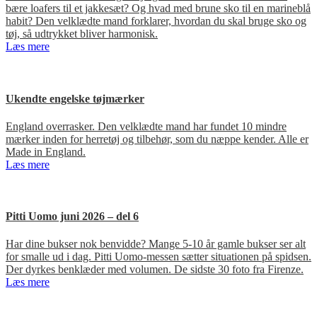
bære loafers til et jakkesæt? Og hvad med brune sko til en marineblå
habit? Den velklædte mand forklarer, hvordan du skal bruge sko og
tøj, så udtrykket bliver harmonisk.
Læs mere
Ukendte engelske tøjmærker
England overrasker. Den velklædte mand har fundet 10 mindre
mærker inden for herretøj og tilbehør, som du næppe kender. Alle er
Made in England.
Læs mere
Pitti Uomo juni 2026 – del 6
Har dine bukser nok benvidde? Mange 5-10 år gamle bukser ser alt
for smalle ud i dag. Pitti Uomo-messen sætter situationen på spidsen.
Der dyrkes benklæder med volumen. De sidste 30 foto fra Firenze.
Læs mere