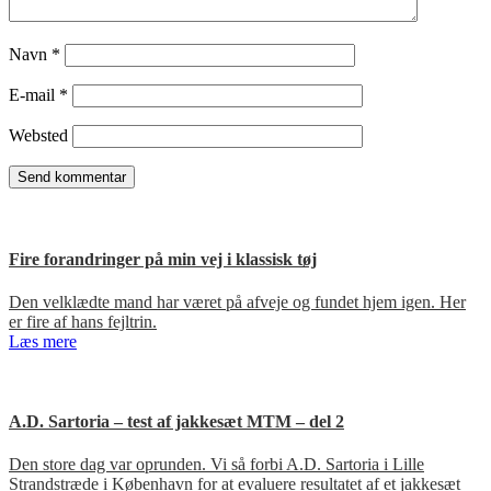
Navn
*
E-mail
*
Websted
Fire forandringer på min vej i klassisk tøj
Den velklædte mand har været på afveje og fundet hjem igen. Her
er fire af hans fejltrin.
Læs mere
A.D. Sartoria – test af jakkesæt MTM – del 2
Den store dag var oprunden. Vi så forbi A.D. Sartoria i Lille
Strandstræde i København for at evaluere resultatet af et jakkesæt