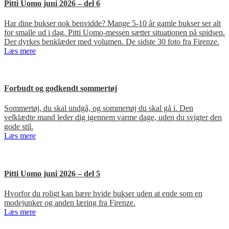
Pitti Uomo juni 2026 – del 6
Har dine bukser nok benvidde? Mange 5-10 år gamle bukser ser alt
for smalle ud i dag. Pitti Uomo-messen sætter situationen på spidsen.
Der dyrkes benklæder med volumen. De sidste 30 foto fra Firenze.
Læs mere
Forbudt og godkendt sommertøj
Sommertøj, du skal undgå, og sommertøj du skal gå i. Den
velklædte mand leder dig igennem varme dage, uden du svigter den
gode stil.
Læs mere
Pitti Uomo juni 2026 – del 5
Hvorfor du roligt kan bære hvide bukser uden at ende som en
modejunker og anden læring fra Firenze.
Læs mere