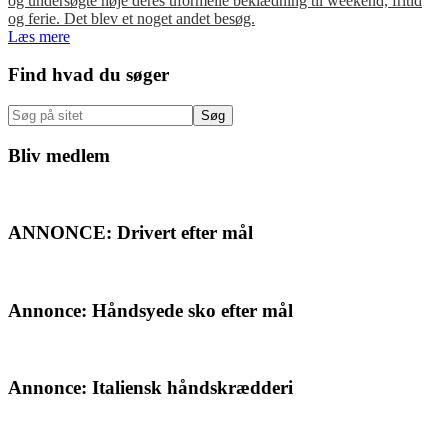
og undersøgte nøje deres uformelle beklædning til weekend, fritid
og ferie. Det blev et noget andet besøg.
Læs mere
Primær
Find hvad du søger
Sidebar
Søg
på
sitet
Bliv medlem
ANNONCE: Drivert efter mål
Annonce: Håndsyede sko efter mål
Annonce: Italiensk håndskrædderi