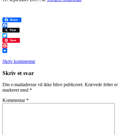
Share
Facebook
Post
Twitter
Save
Pinterest
Skriv kommentar
Læserinteraktioner
Skriv et svar
Din e-mailadresse vil ikke blive publiceret.
Krævede felter er
markeret med
*
Kommentar
*