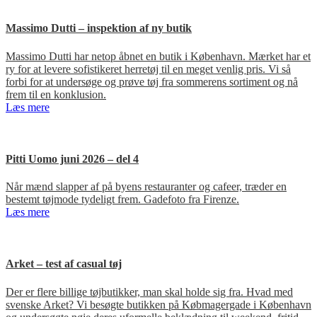
Massimo Dutti – inspektion af ny butik
Massimo Dutti har netop åbnet en butik i København. Mærket har et
ry for at levere sofistikeret herretøj til en meget venlig pris. Vi så
forbi for at undersøge og prøve tøj fra sommerens sortiment og nå
frem til en konklusion.
Læs mere
Pitti Uomo juni 2026 – del 4
Når mænd slapper af på byens restauranter og cafeer, træder en
bestemt tøjmode tydeligt frem. Gadefoto fra Firenze.
Læs mere
Arket – test af casual tøj
Der er flere billige tøjbutikker, man skal holde sig fra. Hvad med
svenske Arket? Vi besøgte butikken på Købmagergade i København