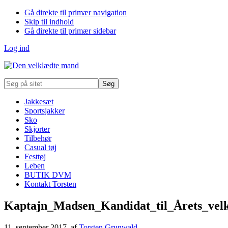
Gå direkte til primær navigation
Skip til indhold
Gå direkte til primær sidebar
Log ind
Søg
på
sitet
Jakkesæt
Sportsjakker
Sko
Skjorter
Tilbehør
Casual tøj
Festtøj
Leben
BUTIK DVM
Kontakt Torsten
Kaptajn_Madsen_Kandidat_til_Årets_vel
11. september 2017
, af
Torsten Grunwald