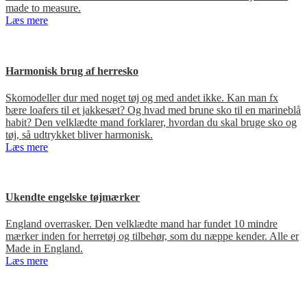
made to measure.
Læs mere
Harmonisk brug af herresko
Skomodeller dur med noget tøj og med andet ikke. Kan man fx
bære loafers til et jakkesæt? Og hvad med brune sko til en marineblå
habit? Den velklædte mand forklarer, hvordan du skal bruge sko og
tøj, så udtrykket bliver harmonisk.
Læs mere
Ukendte engelske tøjmærker
England overrasker. Den velklædte mand har fundet 10 mindre
mærker inden for herretøj og tilbehør, som du næppe kender. Alle er
Made in England.
Læs mere