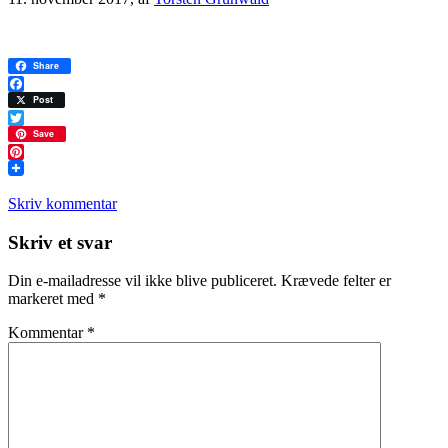
Share
Facebook
Post
Twitter
Save
Pinterest
Skriv kommentar
Læserinteraktioner
Skriv et svar
Din e-mailadresse vil ikke blive publiceret.
Krævede felter er
markeret med
*
Kommentar
*