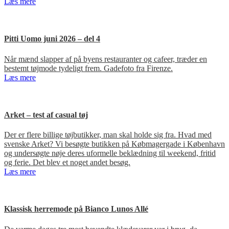
Læs mere
Pitti Uomo juni 2026 – del 4
Når mænd slapper af på byens restauranter og cafeer, træder en
bestemt tøjmode tydeligt frem. Gadefoto fra Firenze.
Læs mere
Arket – test af casual tøj
Der er flere billige tøjbutikker, man skal holde sig fra. Hvad med
svenske Arket? Vi besøgte butikken på Købmagergade i København
og undersøgte nøje deres uformelle beklædning til weekend, fritid
og ferie. Det blev et noget andet besøg.
Læs mere
Klassisk herremode på Bianco Lunos Allé