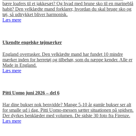
bære loafers til et jakkesæt? Og hvad med brune sko til en marineblå
habit? Den velklædte mand forklarer, hvordan du skal bruge sko og
tøj, så udtrykket bliver harmonisk.
Læs mere
Ukendte engelske tøjmærker
England overrasker. Den velklædte mand har fundet 10 mindre
mærker inden for herretøj og tilbehør, som du næppe kender. Alle er
Made in England.
Læs mere
Pitti Uomo juni 2026 – del 6
Har dine bukser nok benvidde? Mange 5-10 år gamle bukser ser alt
for smalle ud i dag. Pitti Uomo-messen sætter situationen på spidsen.
Der dyrkes benklæder med volumen. De sidste 30 foto fra Firenze.
Læs mere