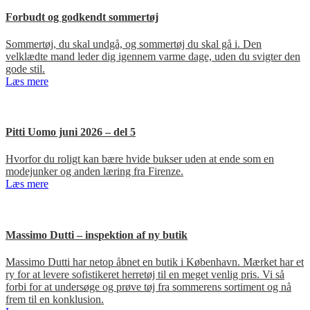
Forbudt og godkendt sommertøj
Sommertøj, du skal undgå, og sommertøj du skal gå i. Den
velklædte mand leder dig igennem varme dage, uden du svigter den
gode stil.
Læs mere
Pitti Uomo juni 2026 – del 5
Hvorfor du roligt kan bære hvide bukser uden at ende som en
modejunker og anden læring fra Firenze.
Læs mere
Massimo Dutti – inspektion af ny butik
Massimo Dutti har netop åbnet en butik i København. Mærket har et
ry for at levere sofistikeret herretøj til en meget venlig pris. Vi så
forbi for at undersøge og prøve tøj fra sommerens sortiment og nå
frem til en konklusion.