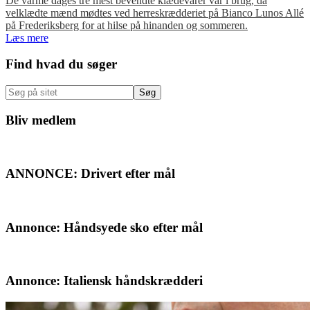
De varme dages tre mest bevendte klædevarer var i brug, da
velklædte mænd mødtes ved herreskrædderiet på Bianco Lunos Allé
på Frederiksberg for at hilse på hinanden og sommeren.
Læs mere
Primær
Find hvad du søger
Sidebar
Søg
på
sitet
Bliv medlem
ANNONCE: Drivert efter mål
Annonce: Håndsyede sko efter mål
Annonce: Italiensk håndskrædderi