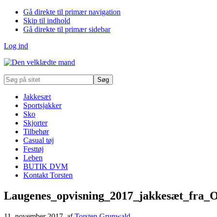
Gå direkte til primær navigation
Skip til indhold
Gå direkte til primær sidebar
Log ind
Søg
på
sitet
Jakkesæt
Sportsjakker
Sko
Skjorter
Tilbehør
Casual tøj
Festtøj
Leben
BUTIK DVM
Kontakt Torsten
Laugenes_opvisning_2017_jakkesæt_fra_O
11. november 2017
, af
Torsten Grunwald