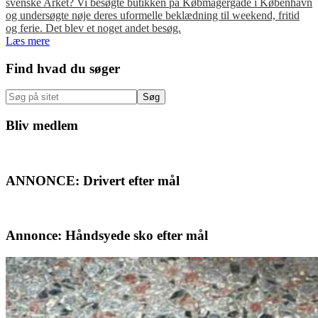
svenske Arket? Vi besøgte butikken på Købmagergade i København
og undersøgte nøje deres uformelle beklædning til weekend, fritid
og ferie. Det blev et noget andet besøg.
Læs mere
Primær
Find hvad du søger
Sidebar
Søg
på
sitet
Bliv medlem
ANNONCE: Drivert efter mål
Annonce: Håndsyede sko efter mål