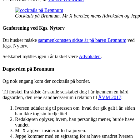
Cocktails på Brønnum. Mr X beretter, mens Advokaten og Jeppe 
Genforening ved Kgs. Nytorv
Du husker måske
sammenkomsten sidste år på baren Brønnum
ved
Kgs. Nytorv.
Selskabet mødtes igen i år takket være
Advokaten
.
Dagsorden på Brønnum
Og nok engang kom der cocktails på bordet.
Til forskel fra sidste år skulle selskabet dog i år igennem en hård
dagsorden, den rene sandhedsserum i relation til
ÅVM 2017
:
Iversen udtaler sig til pressen om, hvad der gik galt i år, siden
han ikke tog sin tredje titel.
Redaktøren oplyser, hvem, han personligt mener, burde have
vundet.
Mr X afgiver insider-info fra juryen.
Jeppe kommer med en sejrssang for at have smadret Iversen