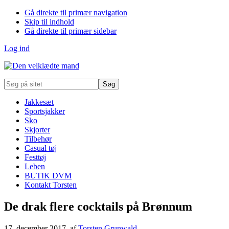
Gå direkte til primær navigation
Skip til indhold
Gå direkte til primær sidebar
Log ind
Søg
på
sitet
Jakkesæt
Sportsjakker
Sko
Skjorter
Tilbehør
Casual tøj
Festtøj
Leben
BUTIK DVM
Kontakt Torsten
De drak flere cocktails på Brønnum
17. december 2017
, af
Torsten Grunwald