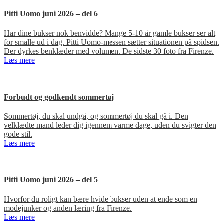
Pitti Uomo juni 2026 – del 6
Har dine bukser nok benvidde? Mange 5-10 år gamle bukser ser alt
for smalle ud i dag. Pitti Uomo-messen sætter situationen på spidsen.
Der dyrkes benklæder med volumen. De sidste 30 foto fra Firenze.
Læs mere
Forbudt og godkendt sommertøj
Sommertøj, du skal undgå, og sommertøj du skal gå i. Den
velklædte mand leder dig igennem varme dage, uden du svigter den
gode stil.
Læs mere
Pitti Uomo juni 2026 – del 5
Hvorfor du roligt kan bære hvide bukser uden at ende som en
modejunker og anden læring fra Firenze.
Læs mere