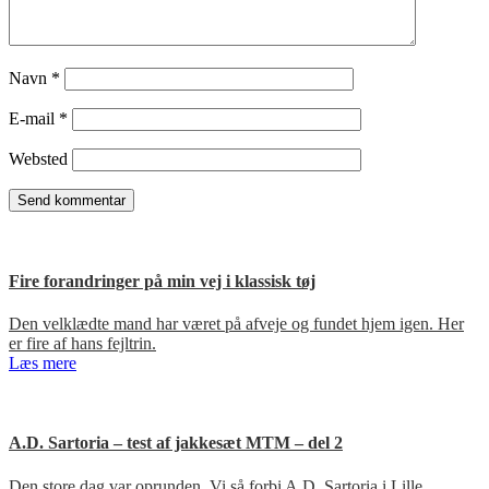
Navn
*
E-mail
*
Websted
Fire forandringer på min vej i klassisk tøj
Den velklædte mand har været på afveje og fundet hjem igen. Her
er fire af hans fejltrin.
Læs mere
A.D. Sartoria – test af jakkesæt MTM – del 2
Den store dag var oprunden. Vi så forbi A.D. Sartoria i Lille