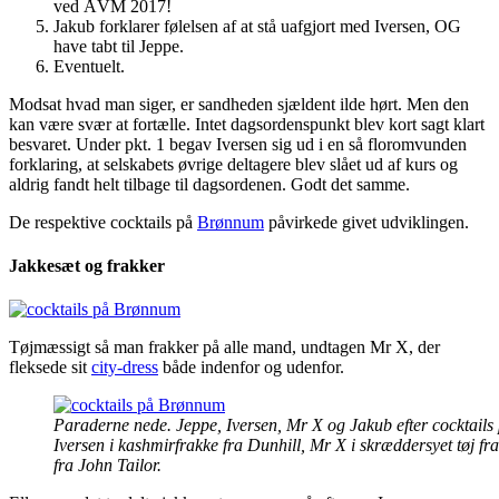
ved ÅVM 2017!
Jakub forklarer følelsen af at stå uafgjort med Iversen, OG
have tabt til Jeppe.
Eventuelt.
Modsat hvad man siger, er sandheden sjældent ilde hørt. Men den
kan være svær at fortælle. Intet dagsordenspunkt blev kort sagt klart
besvaret. Under pkt. 1 begav Iversen sig ud i en så floromvunden
forklaring, at selskabets øvrige deltagere blev slået ud af kurs og
aldrig fandt helt tilbage til dagsordenen. Godt det samme.
De respektive cocktails på
Brønnum
påvirkede givet udviklingen.
Jakkesæt og frakker
Tøjmæssigt så man frakker på alle mand, undtagen Mr X, der
fleksede sit
city-dress
både indenfor og udenfor.
Paraderne nede. Jeppe, Iversen, Mr X og Jakub efter cocktail
Iversen i kashmirfrakke fra Dunhill, Mr X i skræddersyet tøj 
fra John Tailor.