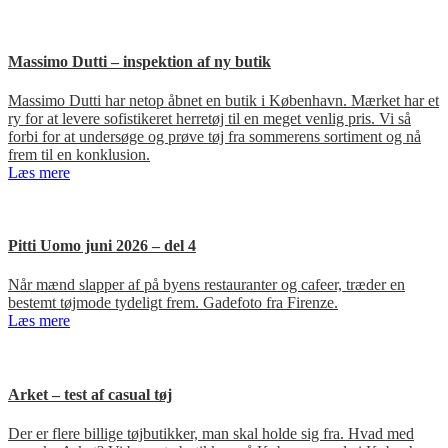
Massimo Dutti – inspektion af ny butik
Massimo Dutti har netop åbnet en butik i København. Mærket har et
ry for at levere sofistikeret herretøj til en meget venlig pris. Vi så
forbi for at undersøge og prøve tøj fra sommerens sortiment og nå
frem til en konklusion.
Læs mere
Pitti Uomo juni 2026 – del 4
Når mænd slapper af på byens restauranter og cafeer, træder en
bestemt tøjmode tydeligt frem. Gadefoto fra Firenze.
Læs mere
Arket – test af casual tøj
Der er flere billige tøjbutikker, man skal holde sig fra. Hvad med