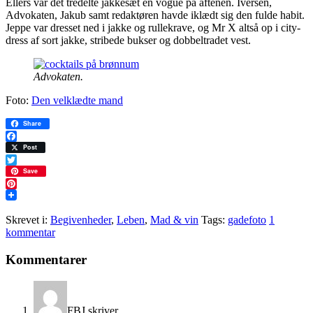
Ellers var det tredelte jakkesæt en vogue på aftenen. Iversen,
Advokaten, Jakub samt redaktøren havde iklædt sig den fulde habit.
Jeppe var dresset ned i jakke og rullekrave, og Mr X altså op i city-
dress af sort jakke, stribede bukser og dobbeltradet vest.
Advokaten.
Foto:
Den velklædte mand
Share
Facebook
Post
Twitter
Save
Pinterest
Skrevet i:
Begivenheder
,
Leben
,
Mad & vin
Tags:
gadefoto
1
kommentar
Læserinteraktioner
Kommentarer
FBJ
skriver