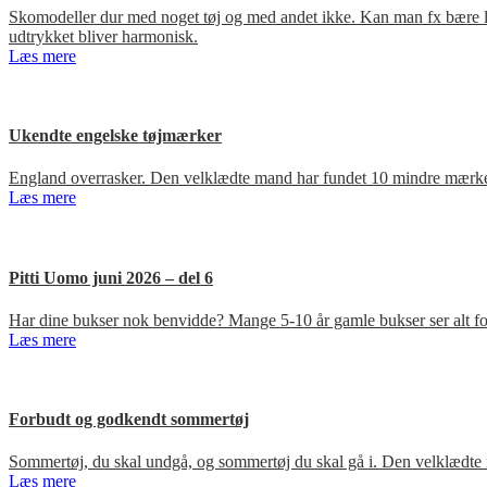
Skomodeller dur med noget tøj og med andet ikke. Kan man fx bære loa
udtrykket bliver harmonisk.
Læs mere
Ukendte engelske tøjmærker
England overrasker. Den velklædte mand har fundet 10 mindre mærker
Læs mere
Pitti Uomo juni 2026 – del 6
Har dine bukser nok benvidde? Mange 5-10 år gamle bukser ser alt for
Læs mere
Forbudt og godkendt sommertøj
Sommertøj, du skal undgå, og sommertøj du skal gå i. Den velklædte 
Læs mere