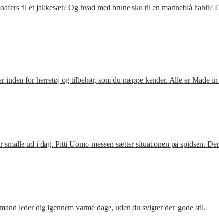
fers til et jakkesæt? Og hvad med brune sko til en marineblå habit? D
 inden for herretøj og tilbehør, som du næppe kender. Alle er Made in
 smalle ud i dag. Pitti Uomo-messen sætter situationen på spidsen. De
mand leder dig igennem varme dage, uden du svigter den gode stil.