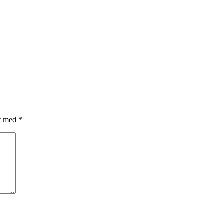
et med
*