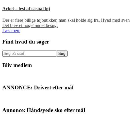
Arket – test af casual tøj
Der er flere billige tøjbutikker, man skal holde sig fra. Hvad med s
Det blev et noget andet besøg.
Læs mere
Primær
Find hvad du søger
Sidebar
Søg
på
sitet
Bliv medlem
ANNONCE: Drivert efter mål
Annonce: Håndsyede sko efter mål