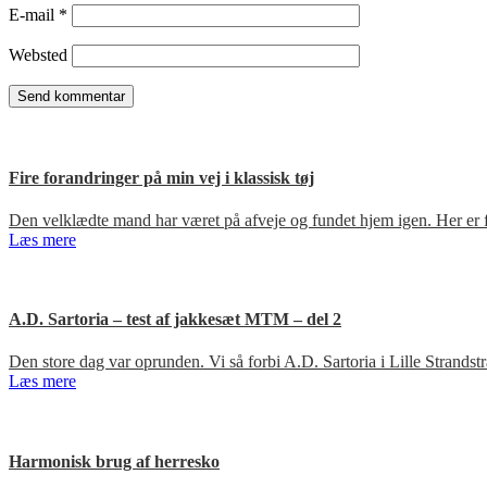
E-mail
*
Websted
Fire forandringer på min vej i klassisk tøj
Den velklædte mand har været på afveje og fundet hjem igen. Her er fir
Læs mere
A.D. Sartoria – test af jakkesæt MTM – del 2
Den store dag var oprunden. Vi så forbi A.D. Sartoria i Lille Strandst
Læs mere
Harmonisk brug af herresko