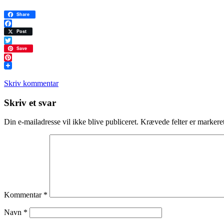
Share
Facebook
Post
Twitter
Save
Pinterest
Skriv kommentar
Læserinteraktioner
Skriv et svar
Din e-mailadresse vil ikke blive publiceret.
Krævede felter er marker
Kommentar
*
Navn
*