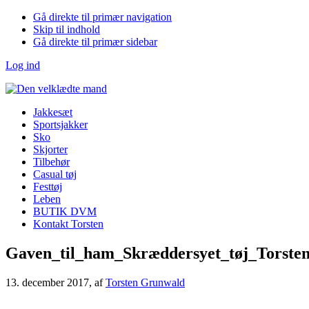
Gå direkte til primær navigation
Skip til indhold
Gå direkte til primær sidebar
Log ind
Jakkesæt
Sportsjakker
Sko
Skjorter
Tilbehør
Casual tøj
Festtøj
Leben
BUTIK DVM
Kontakt Torsten
Gaven_til_ham_Skræddersyet_tøj_Torst
13. december 2017
, af
Torsten Grunwald