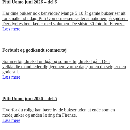
Pitti Uomo juni 2026 – del 6
Har dine bukser nok benvidde? Mange 5-10 år gamle bukser ser alt
for smalle ud i dag. Pitti Uomo-messen sætter situationen på spidsen.
Der dyrkes benklæder med volumen. De sidste 30 foto fra Firenze.
Læs mere
Forbudt og godkendt sommertøj
Sommertøj, du skal undgå, og sommertøj du skal gå i. Den
velklædte mand leder dig igennem varme dage, uden du svigter den
gode stil.
Læs mere
Pitti Uomo juni 2026 – del 5
Hvorfor du roligt kan bære hvide bukser uden at ende som en
modejunker og anden læring fra Firenze.
Læs mere