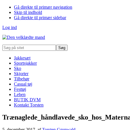
Gå direkte til primær navigation
Skip til indhold
Gå direkte til primær sidebar
Log ind
Søg
på
sitet
Jakkesæt
Sportsjakker
Sko
Skjorter
Tilbehør
Casual tøj
Festtøj
Leben
BUTIK DVM
Kontakt Torsten
Trænaglede_håndlavede_sko_hos_Matern
5. december 2017
, af
Torsten Grunwald