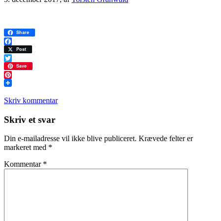
Share
Facebook
Post
Twitter
Save
Pinterest
Skriv kommentar
Læserinteraktioner
Skriv et svar
Din e-mailadresse vil ikke blive publiceret.
Krævede felter er
markeret med
*
Kommentar
*