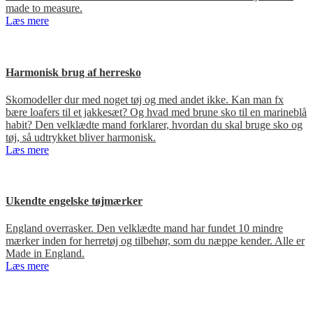
made to measure.
Læs mere
Harmonisk brug af herresko
Skomodeller dur med noget tøj og med andet ikke. Kan man fx
bære loafers til et jakkesæt? Og hvad med brune sko til en marineblå
habit? Den velklædte mand forklarer, hvordan du skal bruge sko og
tøj, så udtrykket bliver harmonisk.
Læs mere
Ukendte engelske tøjmærker
England overrasker. Den velklædte mand har fundet 10 mindre
mærker inden for herretøj og tilbehør, som du næppe kender. Alle er
Made in England.
Læs mere