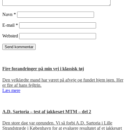
Navn
*
E-mail
*
Websted
Fire forandringer på min vej i klassisk tøj
Den velklædte mand har været på afveje og fundet hjem igen. Her
er fire af hans fejltrin.
Læs mere
A.D. Sartoria – test af jakkesæt MTM – del 2
Den store dag var oprunden. Vi så forbi A.D. Sartoria i Lille
Strandstræde i København for at evaluere resultatet af et jakkesæt