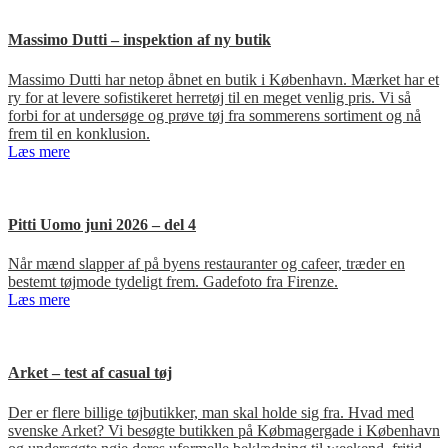
Massimo Dutti – inspektion af ny butik
Massimo Dutti har netop åbnet en butik i København. Mærket har et
ry for at levere sofistikeret herretøj til en meget venlig pris. Vi så
forbi for at undersøge og prøve tøj fra sommerens sortiment og nå
frem til en konklusion.
Læs mere
Pitti Uomo juni 2026 – del 4
Når mænd slapper af på byens restauranter og cafeer, træder en
bestemt tøjmode tydeligt frem. Gadefoto fra Firenze.
Læs mere
Arket – test af casual tøj
Der er flere billige tøjbutikker, man skal holde sig fra. Hvad med
svenske Arket? Vi besøgte butikken på Købmagergade i København