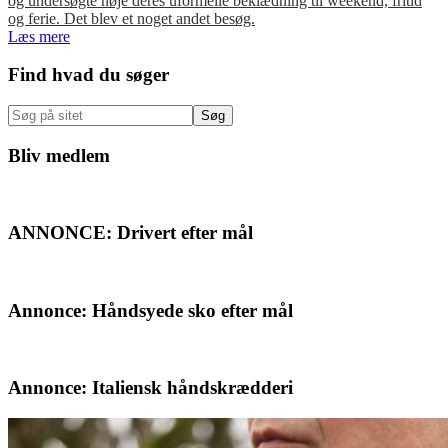
og undersøgte nøje deres uformelle beklædning til weekend, fritid
og ferie. Det blev et noget andet besøg.
Læs mere
Primær
Find hvad du søger
Sidebar
Søg
på
sitet
Bliv medlem
ANNONCE: Drivert efter mål
Annonce: Håndsyede sko efter mål
Annonce: Italiensk håndskrædderi