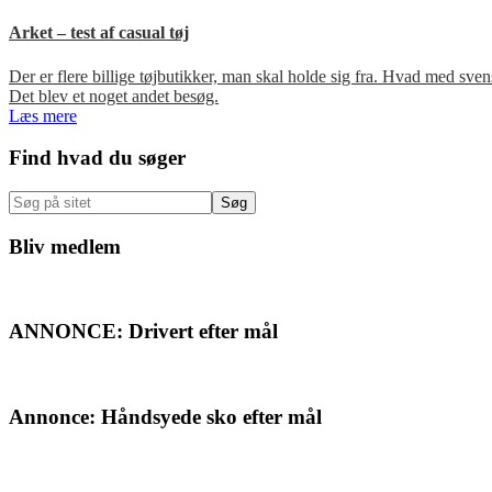
Arket – test af casual tøj
Der er flere billige tøjbutikker, man skal holde sig fra. Hvad med s
Det blev et noget andet besøg.
Læs mere
Primær
Find hvad du søger
Sidebar
Søg
på
sitet
Bliv medlem
ANNONCE: Drivert efter mål
Annonce: Håndsyede sko efter mål