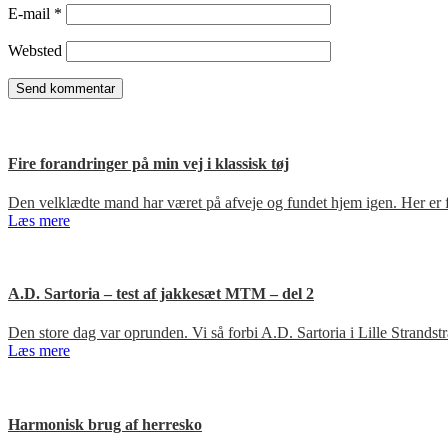
E-mail
*
Websted
Fire forandringer på min vej i klassisk tøj
Den velklædte mand har været på afveje og fundet hjem igen. Her er fir
Læs mere
A.D. Sartoria – test af jakkesæt MTM – del 2
Den store dag var oprunden. Vi så forbi A.D. Sartoria i Lille Strandst
Læs mere
Harmonisk brug af herresko