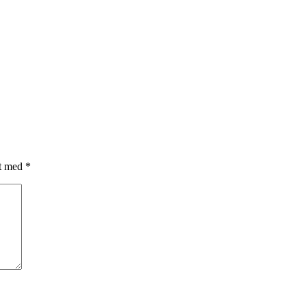
et med
*