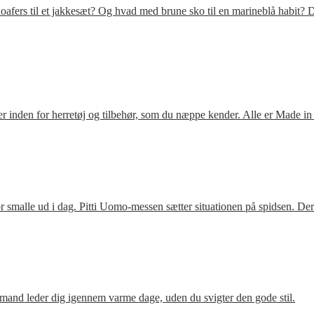
fers til et jakkesæt? Og hvad med brune sko til en marineblå habit? D
 inden for herretøj og tilbehør, som du næppe kender. Alle er Made in
 smalle ud i dag. Pitti Uomo-messen sætter situationen på spidsen. De
mand leder dig igennem varme dage, uden du svigter den gode stil.