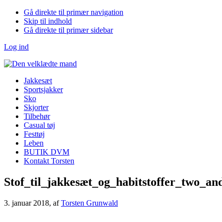
Gå direkte til primær navigation
Skip til indhold
Gå direkte til primær sidebar
Log ind
Jakkesæt
Sportsjakker
Sko
Skjorter
Tilbehør
Casual tøj
Festtøj
Leben
BUTIK DVM
Kontakt Torsten
Stof_til_jakkesæt_og_habitstoffer_two_an
3. januar 2018
, af
Torsten Grunwald