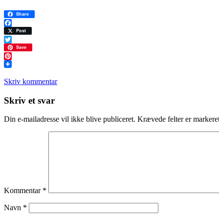
Share
Facebook
Post
Twitter
Save
Pinterest
Skriv kommentar
Læserinteraktioner
Skriv et svar
Din e-mailadresse vil ikke blive publiceret.
Krævede felter er marker
Kommentar
*
Navn
*