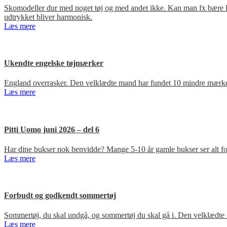
Skomodeller dur med noget tøj og med andet ikke. Kan man fx bære loa
udtrykket bliver harmonisk.
Læs mere
Ukendte engelske tøjmærker
England overrasker. Den velklædte mand har fundet 10 mindre mærker
Læs mere
Pitti Uomo juni 2026 – del 6
Har dine bukser nok benvidde? Mange 5-10 år gamle bukser ser alt for
Læs mere
Forbudt og godkendt sommertøj
Sommertøj, du skal undgå, og sommertøj du skal gå i. Den velklædte 
Læs mere