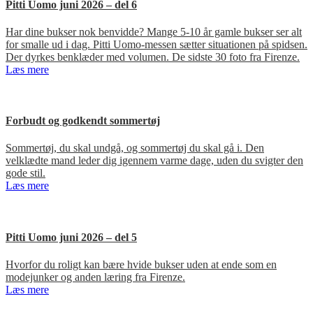
Pitti Uomo juni 2026 – del 6
Har dine bukser nok benvidde? Mange 5-10 år gamle bukser ser alt
for smalle ud i dag. Pitti Uomo-messen sætter situationen på spidsen.
Der dyrkes benklæder med volumen. De sidste 30 foto fra Firenze.
Læs mere
Forbudt og godkendt sommertøj
Sommertøj, du skal undgå, og sommertøj du skal gå i. Den
velklædte mand leder dig igennem varme dage, uden du svigter den
gode stil.
Læs mere
Pitti Uomo juni 2026 – del 5
Hvorfor du roligt kan bære hvide bukser uden at ende som en
modejunker og anden læring fra Firenze.
Læs mere