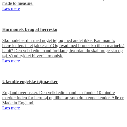
made to measure.
Læs mere
Harmonisk brug af herresko
Skomodeller dur med noget tøj og med andet ikke. Kan man fx
bære loafers til et jakkesæt? Og hvad med brune sko til en marineblå
habit? Den velklædte mand forklarer, hvordan du skal bruge sko og
tøj, så udtrykket bliver harmonisk.
Læs mere
Ukendte engelske tøjmærker
England overrasker. Den velklædte mand har fundet 10 mindre
mærker inden for herretøj og tilbehør, som du næppe kender. Alle er
Made in England.
Læs mere