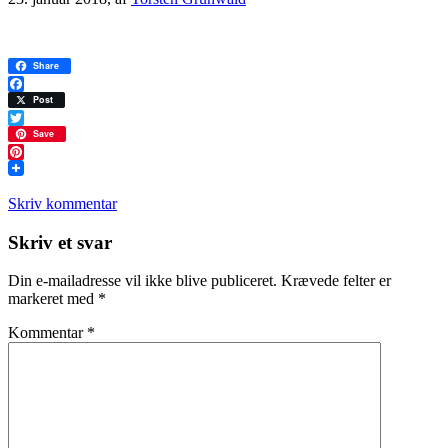
Share
Facebook
Post
Twitter
Save
Pinterest
Skriv kommentar
Læserinteraktioner
Skriv et svar
Din e-mailadresse vil ikke blive publiceret.
Krævede felter er
markeret med
*
Kommentar
*