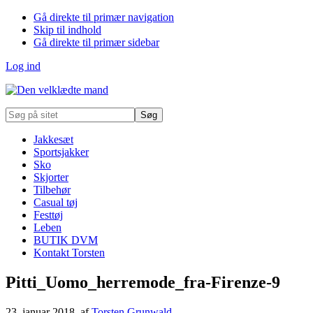
Gå direkte til primær navigation
Skip til indhold
Gå direkte til primær sidebar
Log ind
Søg
på
sitet
Jakkesæt
Sportsjakker
Sko
Skjorter
Tilbehør
Casual tøj
Festtøj
Leben
BUTIK DVM
Kontakt Torsten
Pitti_Uomo_herremode_fra-Firenze-9
23. januar 2018
, af
Torsten Grunwald