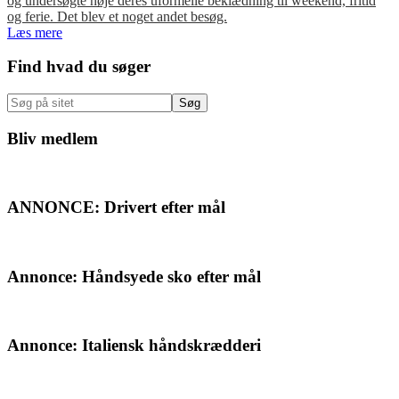
og undersøgte nøje deres uformelle beklædning til weekend, fritid
og ferie. Det blev et noget andet besøg.
Læs mere
Primær
Find hvad du søger
Sidebar
Søg
på
sitet
Bliv medlem
ANNONCE: Drivert efter mål
Annonce: Håndsyede sko efter mål
Annonce: Italiensk håndskrædderi