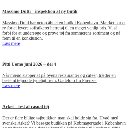
Massimo Dutti – inspektion af ny butik
Massimo Dutti har netop åbnet en butik i København. Mærket har et
ry for at levere sofistikeret herretøj til en meget venlig pris. Vi så
forbi for at undersøge og prøve tøj fra sommerens sortiment og nå
frem til en konklusion.
Læs mere
Pitti Uomo juni 2026 – del 4
Når mænd slapper af på byens restauranter og cafeer, træder en
bestemt tøjmode tydeligt frem. Gadefoto fra Firenze.
Læs mere
Arket – test af casual tøj
Der er flere billige tøjbutikker, man skal holde sig fra. Hvad med
svenske Arket? Vi besøgte butikken på Købmagergade i København