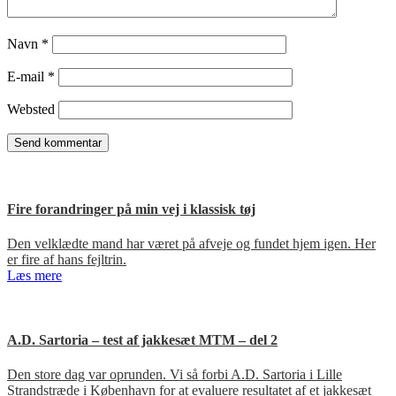
Navn
*
E-mail
*
Websted
Fire forandringer på min vej i klassisk tøj
Den velklædte mand har været på afveje og fundet hjem igen. Her
er fire af hans fejltrin.
Læs mere
A.D. Sartoria – test af jakkesæt MTM – del 2
Den store dag var oprunden. Vi så forbi A.D. Sartoria i Lille
Strandstræde i København for at evaluere resultatet af et jakkesæt