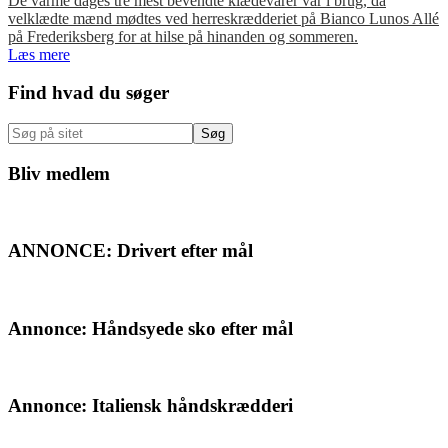
De varme dages tre mest bevendte klædevarer var i brug, da
velklædte mænd mødtes ved herreskrædderiet på Bianco Lunos Allé
på Frederiksberg for at hilse på hinanden og sommeren.
Læs mere
Primær
Find hvad du søger
Sidebar
Søg
på
sitet
Bliv medlem
ANNONCE: Drivert efter mål
Annonce: Håndsyede sko efter mål
Annonce: Italiensk håndskrædderi