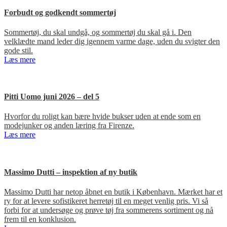
Forbudt og godkendt sommertøj
Sommertøj, du skal undgå, og sommertøj du skal gå i. Den
velklædte mand leder dig igennem varme dage, uden du svigter den
gode stil.
Læs mere
Pitti Uomo juni 2026 – del 5
Hvorfor du roligt kan bære hvide bukser uden at ende som en
modejunker og anden læring fra Firenze.
Læs mere
Massimo Dutti – inspektion af ny butik
Massimo Dutti har netop åbnet en butik i København. Mærket har et
ry for at levere sofistikeret herretøj til en meget venlig pris. Vi så
forbi for at undersøge og prøve tøj fra sommerens sortiment og nå
frem til en konklusion.