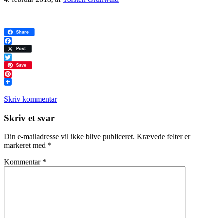
Share
Facebook
Post
Twitter
Save
Pinterest
Skriv kommentar
Læserinteraktioner
Skriv et svar
Din e-mailadresse vil ikke blive publiceret.
Krævede felter er
markeret med
*
Kommentar
*