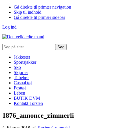
Gå direkte til primær navigation
Skip til indhold
Gå direkte til primær sidebar
Log ind
Søg
på
sitet
Jakkesæt
Sportsjakker
Sko
Skjorter
Tilbehør
Casual tøj
Festtøj
Leben
BUTIK DVM
Kontakt Torsten
1876_annonce_zimmerli
4. februar 2018
, af
Torsten Grunwald