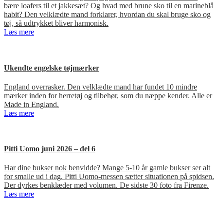
bære loafers til et jakkesæt? Og hvad med brune sko til en marineblå
habit? Den velklædte mand forklarer, hvordan du skal bruge sko og
tøj, så udtrykket bliver harmonisk.
Læs mere
Ukendte engelske tøjmærker
England overrasker. Den velklædte mand har fundet 10 mindre
mærker inden for herretøj og tilbehør, som du næppe kender. Alle er
Made in England.
Læs mere
Pitti Uomo juni 2026 – del 6
Har dine bukser nok benvidde? Mange 5-10 år gamle bukser ser alt
for smalle ud i dag. Pitti Uomo-messen sætter situationen på spidsen.
Der dyrkes benklæder med volumen. De sidste 30 foto fra Firenze.
Læs mere