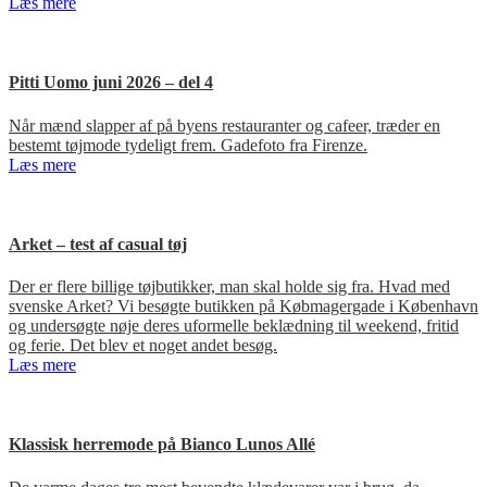
Læs mere
Pitti Uomo juni 2026 – del 4
Når mænd slapper af på byens restauranter og cafeer, træder en
bestemt tøjmode tydeligt frem. Gadefoto fra Firenze.
Læs mere
Arket – test af casual tøj
Der er flere billige tøjbutikker, man skal holde sig fra. Hvad med
svenske Arket? Vi besøgte butikken på Købmagergade i København
og undersøgte nøje deres uformelle beklædning til weekend, fritid
og ferie. Det blev et noget andet besøg.
Læs mere
Klassisk herremode på Bianco Lunos Allé