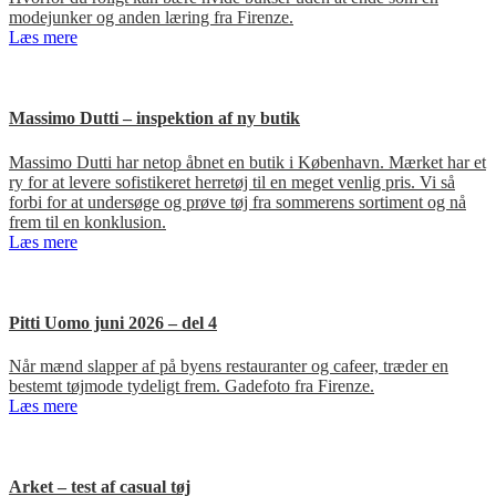
modejunker og anden læring fra Firenze.
Læs mere
Massimo Dutti – inspektion af ny butik
Massimo Dutti har netop åbnet en butik i København. Mærket har et
ry for at levere sofistikeret herretøj til en meget venlig pris. Vi så
forbi for at undersøge og prøve tøj fra sommerens sortiment og nå
frem til en konklusion.
Læs mere
Pitti Uomo juni 2026 – del 4
Når mænd slapper af på byens restauranter og cafeer, træder en
bestemt tøjmode tydeligt frem. Gadefoto fra Firenze.
Læs mere
Arket – test af casual tøj