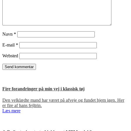
Navn
*
E-mail
*
Websted
Fire forandringer på min vej i klassisk tøj
Den velklædte mand har været på afveje og fundet hjem igen. Her
er fire af hans fejltrin.
Læs mere