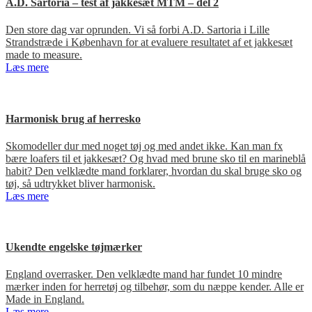
A.D. Sartoria – test af jakkesæt MTM – del 2
Den store dag var oprunden. Vi så forbi A.D. Sartoria i Lille
Strandstræde i København for at evaluere resultatet af et jakkesæt
made to measure.
Læs mere
Harmonisk brug af herresko
Skomodeller dur med noget tøj og med andet ikke. Kan man fx
bære loafers til et jakkesæt? Og hvad med brune sko til en marineblå
habit? Den velklædte mand forklarer, hvordan du skal bruge sko og
tøj, så udtrykket bliver harmonisk.
Læs mere
Ukendte engelske tøjmærker
England overrasker. Den velklædte mand har fundet 10 mindre
mærker inden for herretøj og tilbehør, som du næppe kender. Alle er
Made in England.
Læs mere