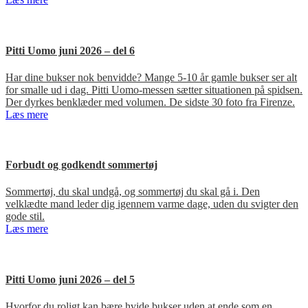
Pitti Uomo juni 2026 – del 6
Har dine bukser nok benvidde? Mange 5-10 år gamle bukser ser alt
for smalle ud i dag. Pitti Uomo-messen sætter situationen på spidsen.
Der dyrkes benklæder med volumen. De sidste 30 foto fra Firenze.
Læs mere
Forbudt og godkendt sommertøj
Sommertøj, du skal undgå, og sommertøj du skal gå i. Den
velklædte mand leder dig igennem varme dage, uden du svigter den
gode stil.
Læs mere
Pitti Uomo juni 2026 – del 5
Hvorfor du roligt kan bære hvide bukser uden at ende som en