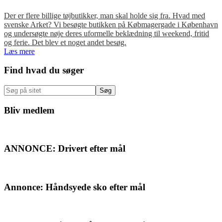
Der er flere billige tøjbutikker, man skal holde sig fra. Hvad med
svenske Arket? Vi besøgte butikken på Købmagergade i København
og undersøgte nøje deres uformelle beklædning til weekend, fritid
og ferie. Det blev et noget andet besøg.
Læs mere
Primær
Find hvad du søger
Sidebar
Søg
på
sitet
Bliv medlem
ANNONCE: Drivert efter mål
Annonce: Håndsyede sko efter mål