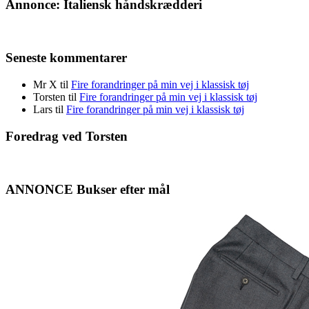
Annonce: Italiensk håndskrædderi
Seneste kommentarer
Mr X
til
Fire forandringer på min vej i klassisk tøj
Torsten
til
Fire forandringer på min vej i klassisk tøj
Lars
til
Fire forandringer på min vej i klassisk tøj
Foredrag ved Torsten
ANNONCE Bukser efter mål