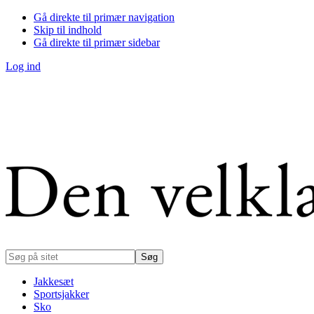
Gå direkte til primær navigation
Skip til indhold
Gå direkte til primær sidebar
Log ind
Søg
på
sitet
Jakkesæt
Sportsjakker
Sko