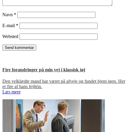
Navn
*
E-mail
*
Websted
Fire forandringer på min vej i klassisk tøj
Den velklædte mand har været på afveje og fundet hjem igen. Her
er fire af hans fejltrin.
Læs mere