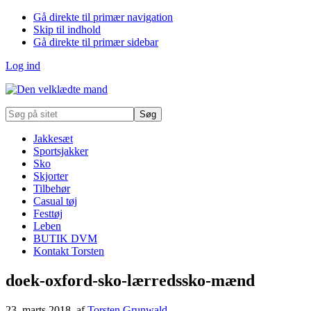
Gå direkte til primær navigation
Skip til indhold
Gå direkte til primær sidebar
Log ind
Søg
på
sitet
Jakkesæt
Sportsjakker
Sko
Skjorter
Tilbehør
Casual tøj
Festtøj
Leben
BUTIK DVM
Kontakt Torsten
doek-oxford-sko-lærredssko-mænd
23. marts 2018
, af
Torsten Grunwald