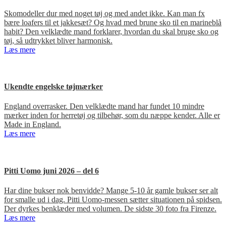
Skomodeller dur med noget tøj og med andet ikke. Kan man fx
bære loafers til et jakkesæt? Og hvad med brune sko til en marineblå
habit? Den velklædte mand forklarer, hvordan du skal bruge sko og
tøj, så udtrykket bliver harmonisk.
Læs mere
Ukendte engelske tøjmærker
England overrasker. Den velklædte mand har fundet 10 mindre
mærker inden for herretøj og tilbehør, som du næppe kender. Alle er
Made in England.
Læs mere
Pitti Uomo juni 2026 – del 6
Har dine bukser nok benvidde? Mange 5-10 år gamle bukser ser alt
for smalle ud i dag. Pitti Uomo-messen sætter situationen på spidsen.
Der dyrkes benklæder med volumen. De sidste 30 foto fra Firenze.
Læs mere