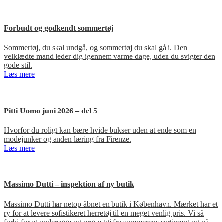
Forbudt og godkendt sommertøj
Sommertøj, du skal undgå, og sommertøj du skal gå i. Den
velklædte mand leder dig igennem varme dage, uden du svigter den
gode stil.
Læs mere
Pitti Uomo juni 2026 – del 5
Hvorfor du roligt kan bære hvide bukser uden at ende som en
modejunker og anden læring fra Firenze.
Læs mere
Massimo Dutti – inspektion af ny butik
Massimo Dutti har netop åbnet en butik i København. Mærket har et
ry for at levere sofistikeret herretøj til en meget venlig pris. Vi så
forbi for at undersøge og prøve tøj fra sommerens sortiment og nå