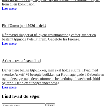
frem til en konklusion.
Læs mere
Pitti Uomo juni 2026 – del 4
Når mænd slapper af på byens restauranter og cafeer, træder en
bestemt tøjmode tydeligt frem. Gadefoto fra Firenze.
Læs mere
Arket – test af casual tøj
Der er flere billige tøjbutikker, man skal holde sig fra. Hvad med
svenske Arket? Vi besøgte butikken på Købmagergade i København
og undersøgte nøje deres uformelle beklædning til weekend, fritid
og ferie. Det blev et noget andet besøg.
Læs mere
Primær
Find hvad du søger
Sidebar
Søg