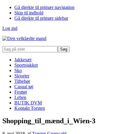
Gå direkte til primær navigation
Skip til indhold
Gå direkte til primær sidebar
Log ind
Søg
på
sitet
Jakkesæt
Sportsjakker
Sko
Skjorter
Tilbehør
Casual tøj
Festtøj
Leben
BUTIK DVM
Kontakt Torsten
Shopping_til_mænd_i_Wien-3
8. maj 2018
, af
Torsten Grunwald