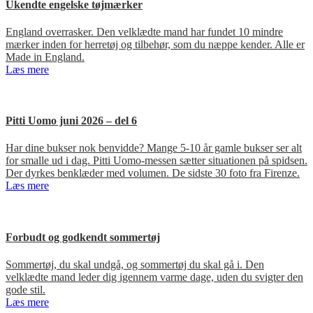
Ukendte engelske tøjmærker
England overrasker. Den velklædte mand har fundet 10 mindre
mærker inden for herretøj og tilbehør, som du næppe kender. Alle er
Made in England.
Læs mere
Pitti Uomo juni 2026 – del 6
Har dine bukser nok benvidde? Mange 5-10 år gamle bukser ser alt
for smalle ud i dag. Pitti Uomo-messen sætter situationen på spidsen.
Der dyrkes benklæder med volumen. De sidste 30 foto fra Firenze.
Læs mere
Forbudt og godkendt sommertøj
Sommertøj, du skal undgå, og sommertøj du skal gå i. Den
velklædte mand leder dig igennem varme dage, uden du svigter den
gode stil.
Læs mere