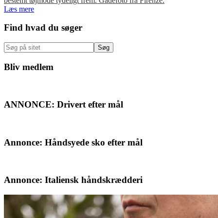
bestemt tøjmode tydeligt frem. Gadefoto fra Firenze.
Læs mere
Primær
Find hvad du søger
Sidebar
Søg
på
sitet
Bliv medlem
ANNONCE: Drivert efter mål
Annonce: Håndsyede sko efter mål
Annonce: Italiensk håndskrædderi