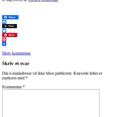
Share
Facebook
Post
Twitter
Save
Pinterest
Skriv kommentar
Læserinteraktioner
Skriv et svar
Din e-mailadresse vil ikke blive publiceret.
Krævede felter er
markeret med
*
Kommentar
*