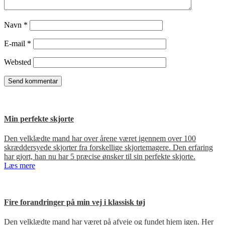
Navn
*
E-mail
*
Websted
Min perfekte skjorte
Den velklædte mand har over årene været igennem over 100
skræddersyede skjorter fra forskellige skjortemagere. Den erfaring
har gjort, han nu har 5 præcise ønsker til sin perfekte skjorte.
Læs mere
Fire forandringer på min vej i klassisk tøj
Den velklædte mand har været på afveje og fundet hjem igen. Her