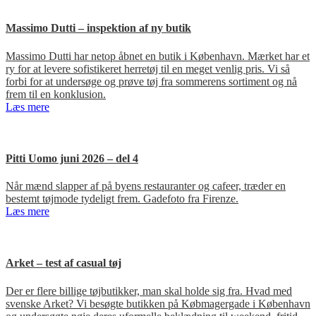
Massimo Dutti – inspektion af ny butik
Massimo Dutti har netop åbnet en butik i København. Mærket har et
ry for at levere sofistikeret herretøj til en meget venlig pris. Vi så
forbi for at undersøge og prøve tøj fra sommerens sortiment og nå
frem til en konklusion.
Læs mere
Pitti Uomo juni 2026 – del 4
Når mænd slapper af på byens restauranter og cafeer, træder en
bestemt tøjmode tydeligt frem. Gadefoto fra Firenze.
Læs mere
Arket – test af casual tøj
Der er flere billige tøjbutikker, man skal holde sig fra. Hvad med
svenske Arket? Vi besøgte butikken på Købmagergade i København