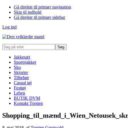
Gå direkte til primær navigation
Skip til indhold
Gå direkte til primær sidebar
Log ind
Søg
på
sitet
Jakkesæt
Sportsjakker
Sko
Skjorter
Tilbehør
Casual tøj
Festtøj
Leben
BUTIK DVM
Kontakt Torsten
Shopping_til_mænd_i_Wien_Netousek_sk
8. maj 2018
, af
Torsten Grunwald