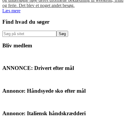
og undersøgte nøje deres uformelle beklædning til weekend, fritid
og ferie. Det blev et noget andet besøg.
Læs mere
Primær
Find hvad du søger
Sidebar
Søg
på
sitet
Bliv medlem
ANNONCE: Drivert efter mål
Annonce: Håndsyede sko efter mål
Annonce: Italiensk håndskrædderi