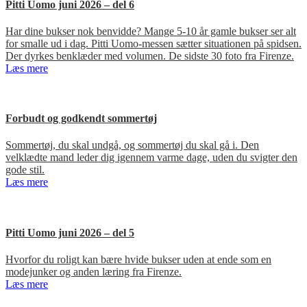
Pitti Uomo juni 2026 – del 6
Har dine bukser nok benvidde? Mange 5-10 år gamle bukser ser alt
for smalle ud i dag. Pitti Uomo-messen sætter situationen på spidsen.
Der dyrkes benklæder med volumen. De sidste 30 foto fra Firenze.
Læs mere
Forbudt og godkendt sommertøj
Sommertøj, du skal undgå, og sommertøj du skal gå i. Den
velklædte mand leder dig igennem varme dage, uden du svigter den
gode stil.
Læs mere
Pitti Uomo juni 2026 – del 5
Hvorfor du roligt kan bære hvide bukser uden at ende som en
modejunker og anden læring fra Firenze.
Læs mere