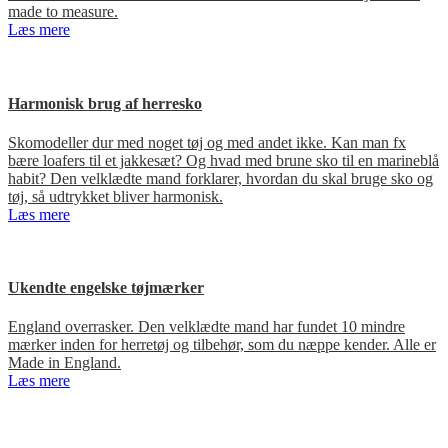
made to measure.
Læs mere
Harmonisk brug af herresko
Skomodeller dur med noget tøj og med andet ikke. Kan man fx
bære loafers til et jakkesæt? Og hvad med brune sko til en marineblå
habit? Den velklædte mand forklarer, hvordan du skal bruge sko og
tøj, så udtrykket bliver harmonisk.
Læs mere
Ukendte engelske tøjmærker
England overrasker. Den velklædte mand har fundet 10 mindre
mærker inden for herretøj og tilbehør, som du næppe kender. Alle er
Made in England.
Læs mere