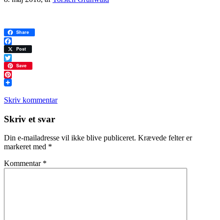
Share
Facebook
Post
Twitter
Save
Pinterest
Skriv kommentar
Læserinteraktioner
Skriv et svar
Din e-mailadresse vil ikke blive publiceret.
Krævede felter er
markeret med
*
Kommentar
*