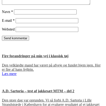
Navn
*
E-mail
*
Websted
Fire forandringer på min vej i klassisk tøj
Den velklædte mand har været på afveje og fundet hjem igen. Her
er fire af hans fejltrin.
Læs mere
A.D. Sartoria – test af jakkesæt MTM – del 2
Den store dag var oprunden. Vi så forbi A.D. Sartoria i Lille
Strandstræde i København for at evaluere resultatet af et jakkesæt