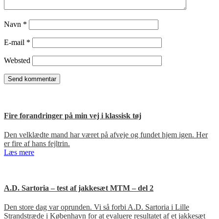
Navn
*
E-mail
*
Websted
Fire forandringer på min vej i klassisk tøj
Den velklædte mand har været på afveje og fundet hjem igen. Her
er fire af hans fejltrin.
Læs mere
A.D. Sartoria – test af jakkesæt MTM – del 2
Den store dag var oprunden. Vi så forbi A.D. Sartoria i Lille
Strandstræde i København for at evaluere resultatet af et jakkesæt