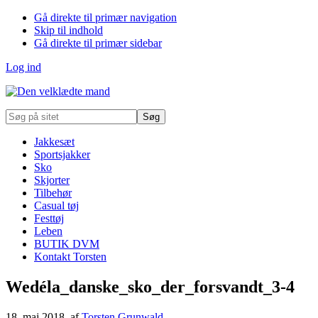
Gå direkte til primær navigation
Skip til indhold
Gå direkte til primær sidebar
Log ind
Søg
på
sitet
Jakkesæt
Sportsjakker
Sko
Skjorter
Tilbehør
Casual tøj
Festtøj
Leben
BUTIK DVM
Kontakt Torsten
Wedéla_danske_sko_der_forsvandt_3-4
18. maj 2018
, af
Torsten Grunwald