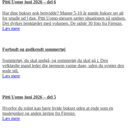
Pitti Uomo juni 2026 – del 6
Har dine bukser nok benvidde? Mange 5-10 år gamle bukser ser alt
for smalle ud i dag. Pitti Uomo-messen sætter situationen på spidsen.
Der dyrkes benklæder med volumen. De sidste 30 foto fra Firenze.
Læs mere
Forbudt og godkendt sommertøj
Sommertøj, du skal undgå, og sommertøj du skal gå i. Den
velklædte mand leder dig igennem varme dage, uden du svigter den
gode stil.
Læs mere
Pitti Uomo juni 2026 – del 5
Hvorfor du roligt kan bære hvide bukser uden at ende som en
modejunker og anden læring fra Firenze.
Læs mere