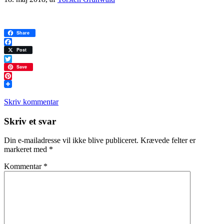
Share
Facebook
Post
Twitter
Save
Pinterest
Skriv kommentar
Læserinteraktioner
Skriv et svar
Din e-mailadresse vil ikke blive publiceret.
Krævede felter er
markeret med
*
Kommentar
*