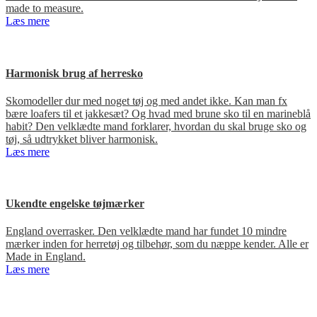
made to measure.
Læs mere
Harmonisk brug af herresko
Skomodeller dur med noget tøj og med andet ikke. Kan man fx
bære loafers til et jakkesæt? Og hvad med brune sko til en marineblå
habit? Den velklædte mand forklarer, hvordan du skal bruge sko og
tøj, så udtrykket bliver harmonisk.
Læs mere
Ukendte engelske tøjmærker
England overrasker. Den velklædte mand har fundet 10 mindre
mærker inden for herretøj og tilbehør, som du næppe kender. Alle er
Made in England.
Læs mere