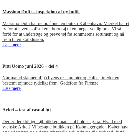
Massimo Dutti – inspektion af ny butik
Massimo Dutti har netop åbnet en butik i København. Mærket har et
ry for at levere sofistikeret herretøj til en meget venlig pris. Vi så
forbi for at undersøge og prøve tøj fra sommerens sortiment og nå
frem til en konklusion.
Læs mere
Pitti Uomo juni 2026 – del 4
Når mænd slapper af på byens restauranter og cafeer, træder en
bestemt tøjmode tydeligt frem. Gadefoto fra Firenze.
Læs mere
Arket – test af casual tøj
Der er flere billige tøjbutikker, man skal holde sig fra. Hvad med
svenske Arket? Vi besøgte butikken på Købmagergade i København