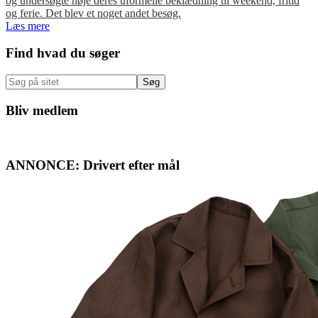
og undersøgte nøje deres uformelle beklædning til weekend, fritid
og ferie. Det blev et noget andet besøg.
Læs mere
Primær
Find hvad du søger
Sidebar
Søg
på
sitet
Bliv medlem
ANNONCE: Drivert efter mål