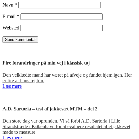
Navn
*
E-mail
*
Websted
Fire forandringer på min vej i klassisk tøj
Den velklædte mand har været på afveje og fundet hjem igen. Her
er fire af hans fejltrin.
Læs mere
A.D. Sartoria – test af jakkesæt MTM – del 2
Den store dag var oprunden. Vi så forbi A.D. Sartoria i Lille
Strandstræde i København for at evaluere resultatet af et jakkesæt
made to measure.
Læs mere