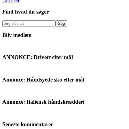
Læs mere
Primær
Find hvad du søger
Sidebar
Søg
på
sitet
Bliv medlem
ANNONCE: Drivert efter mål
Annonce: Håndsyede sko efter mål
Annonce: Italiensk håndskrædderi
Seneste kommentarer