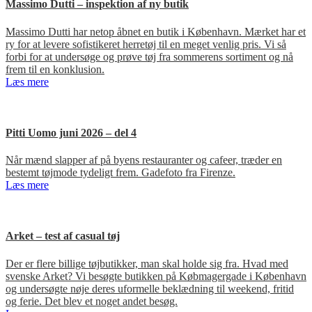
Massimo Dutti – inspektion af ny butik
Massimo Dutti har netop åbnet en butik i København. Mærket har et
ry for at levere sofistikeret herretøj til en meget venlig pris. Vi så
forbi for at undersøge og prøve tøj fra sommerens sortiment og nå
frem til en konklusion.
Læs mere
Pitti Uomo juni 2026 – del 4
Når mænd slapper af på byens restauranter og cafeer, træder en
bestemt tøjmode tydeligt frem. Gadefoto fra Firenze.
Læs mere
Arket – test af casual tøj
Der er flere billige tøjbutikker, man skal holde sig fra. Hvad med
svenske Arket? Vi besøgte butikken på Købmagergade i København
og undersøgte nøje deres uformelle beklædning til weekend, fritid
og ferie. Det blev et noget andet besøg.