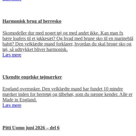
Harmonisk brug af herresko
Skomodeller dur med noget tøj og med andet ikke. Kan man fx
bære loafers til et jakkesæt? Og hvad med brune sko til en marineblå
habit? Den velklædte mand forklarer, hvordan du skal bruge sko og
tøj, så udtrykket bliver harmonisk.
Læs mere
Ukendte engelske tøjmærker
England overrasker. Den velklædte mand har fundet 10 mindre
mærker inden for herretøj og tilbehør, som du næppe kender. Alle er
Made in England.
Læs mere
Pitti Uomo juni 2026 – del 6