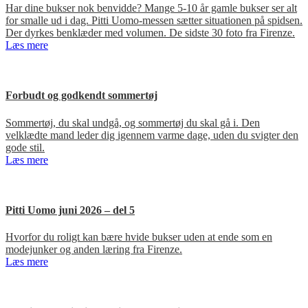
Har dine bukser nok benvidde? Mange 5-10 år gamle bukser ser alt
for smalle ud i dag. Pitti Uomo-messen sætter situationen på spidsen.
Der dyrkes benklæder med volumen. De sidste 30 foto fra Firenze.
Læs mere
Forbudt og godkendt sommertøj
Sommertøj, du skal undgå, og sommertøj du skal gå i. Den
velklædte mand leder dig igennem varme dage, uden du svigter den
gode stil.
Læs mere
Pitti Uomo juni 2026 – del 5
Hvorfor du roligt kan bære hvide bukser uden at ende som en
modejunker og anden læring fra Firenze.
Læs mere