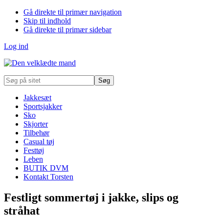
Gå direkte til primær navigation
Skip til indhold
Gå direkte til primær sidebar
Log ind
Søg
på
sitet
Jakkesæt
Sportsjakker
Sko
Skjorter
Tilbehør
Casual tøj
Festtøj
Leben
BUTIK DVM
Kontakt Torsten
Festligt sommertøj i jakke, slips og
stråhat