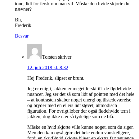
tone, lidt for fersk om man vil. Måske den hvide skjorte du
nævner?
Bh,
Frederik.
Besvar
Torsten
skriver
12. juli 2018 kl. 8:32
Hej Frederik, slipset er brunt.
Jeg er enig i, jakken er meget ferskt ift. de flødehvide
nuancer. Jeg ser det så som lidt af pointen med det hele
– at kontrasten skaber noget energi og tilstedeværelse
og bryder med en ellers lidt støvet, altmodisch
figuration. For øvrigt løber der også flødehvide tern i
jakken, dog ikke nær så tydelige som de blå.
Måske en hvid skjorte ville kunne noget, som du siger.
Men den kan også gøre det hele endnu vanskeligere,
fordi en (krid)hvid skjorte bliver en ekstra farvenuance