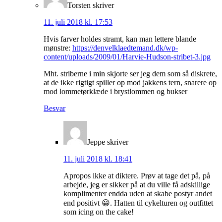
Torsten
skriver
11. juli 2018 kl. 17:53
Hvis farver holdes stramt, kan man lettere blande
mønstre:
https://denvelklaedtemand.dk/wp-
content/uploads/2009/01/Harvie-Hudson-stribet-3.jpg
Mht. striberne i min skjorte ser jeg dem som så diskrete,
at de ikke rigtigt spiller op mod jakkens tern, snarere op
mod lommetørklæde i brystlommen og bukser
Besvar
Jeppe
skriver
11. juli 2018 kl. 18:41
Apropos ikke at diktere. Prøv at tage det på, på
arbejde, jeg er sikker på at du ville få adskillige
komplimenter endda uden at skabe postyr andet
end positivt 😀. Hatten til cykelturen og outfittet
som icing on the cake!