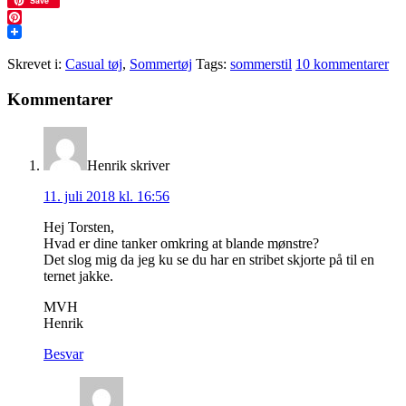
Twitter
Save
Pinterest
Skrevet i:
Casual tøj
,
Sommertøj
Tags:
sommerstil
10 kommentarer
Læserinteraktioner
Kommentarer
Henrik
skriver
11. juli 2018 kl. 16:56
Hej Torsten,
Hvad er dine tanker omkring at blande mønstre?
Det slog mig da jeg ku se du har en stribet skjorte på til en
ternet jakke.
MVH
Henrik
Besvar