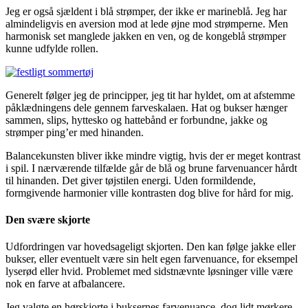
Jeg er også sjældent i blå strømper, der ikke er marineblå. Jeg har
almindeligvis en aversion mod at lede øjne mod strømperne. Men
harmonisk set manglede jakken en ven, og de kongeblå strømper
kunne udfylde rollen.
Generelt følger jeg de principper, jeg tit har hyldet, om at afstemme
påklædningens dele gennem farveskalaen. Hat og bukser hænger
sammen, slips, hyttesko og hattebånd er forbundne, jakke og
strømper ping’er med hinanden.
Balancekunsten bliver ikke mindre vigtig, hvis der er meget kontrast
i spil. I nærværende tilfælde går de blå og brune farvenuancer hårdt
til hinanden. Det giver tøjstilen energi. Uden formildende,
formgivende harmonier ville kontrasten dog blive for hård for mig.
Den svære skjorte
Udfordringen var hovedsageligt skjorten. Den kan følge jakke eller
bukser, eller eventuelt være sin helt egen farvenuance, for eksempel
lyserød eller hvid. Problemet med sidstnævnte løsninger ville være
nok en farve at afbalancere.
Jeg valgte en hørskjorte i buksernes farvenuance, dog lidt mørkere