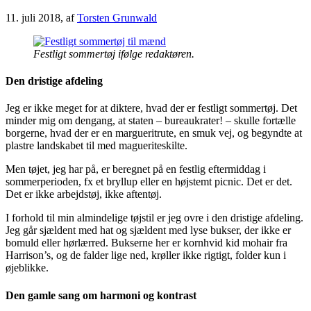
11. juli 2018
, af
Torsten Grunwald
Festligt sommertøj ifølge redaktøren.
Den dristige afdeling
Jeg er ikke meget for at diktere, hvad der er festligt sommertøj. Det
minder mig om dengang, at staten – bureaukrater! – skulle fortælle
borgerne, hvad der er en margueritrute, en smuk vej, og begyndte at
plastre landskabet til med magueriteskilte.
Men tøjet, jeg har på, er beregnet på en festlig eftermiddag i
sommerperioden, fx et bryllup eller en højstemt picnic. Det er det.
Det er ikke arbejdstøj, ikke aftentøj.
I forhold til min almindelige tøjstil er jeg ovre i den dristige afdeling.
Jeg går sjældent med hat og sjældent med lyse bukser, der ikke er
bomuld eller hørlærred. Bukserne her er kornhvid kid mohair fra
Harrison’s, og de falder lige ned, krøller ikke rigtigt, folder kun i
øjeblikke.
Den gamle sang om harmoni og kontrast