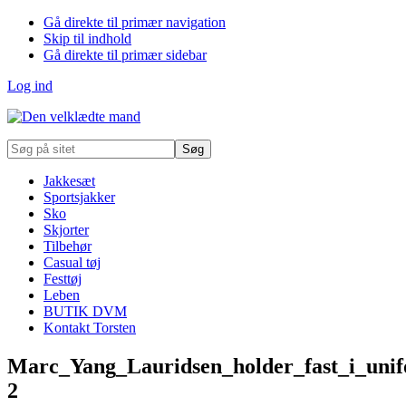
Gå direkte til primær navigation
Skip til indhold
Gå direkte til primær sidebar
Log ind
Søg
på
sitet
Jakkesæt
Sportsjakker
Sko
Skjorter
Tilbehør
Casual tøj
Festtøj
Leben
BUTIK DVM
Kontakt Torsten
Marc_Yang_Lauridsen_holder_fast_i_uni
2