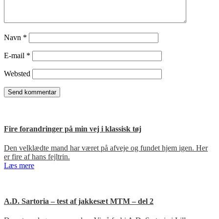
Navn
*
E-mail
*
Websted
Fire forandringer på min vej i klassisk tøj
Den velklædte mand har været på afveje og fundet hjem igen. Her
er fire af hans fejltrin.
Læs mere
A.D. Sartoria – test af jakkesæt MTM – del 2