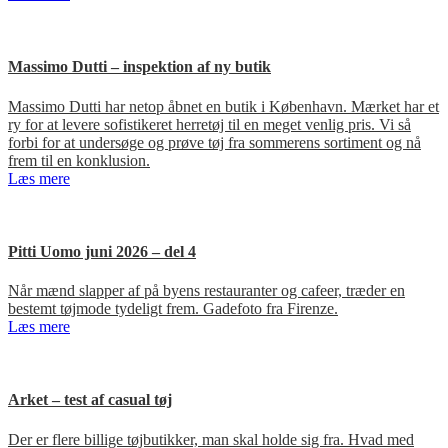
Massimo Dutti – inspektion af ny butik
Massimo Dutti har netop åbnet en butik i København. Mærket har et
ry for at levere sofistikeret herretøj til en meget venlig pris. Vi så
forbi for at undersøge og prøve tøj fra sommerens sortiment og nå
frem til en konklusion.
Læs mere
Pitti Uomo juni 2026 – del 4
Når mænd slapper af på byens restauranter og cafeer, træder en
bestemt tøjmode tydeligt frem. Gadefoto fra Firenze.
Læs mere
Arket – test af casual tøj
Der er flere billige tøjbutikker, man skal holde sig fra. Hvad med