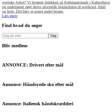
svenske Arket? Vi besøgte butikken på Købmagergade i København
og undersøgte nøje deres uformelle beklædning til weekend, fritid
og ferie. Det blev et noget andet besøg.
Læs mere
Primær
Find hvad du søger
Sidebar
Søg
på
sitet
Bliv medlem
ANNONCE: Drivert efter mål
Annonce: Håndsyede sko efter mål
Annonce: Italiensk håndskrædderi