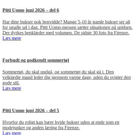
Pitti Uomo juni 2026 – del 6
Har dine bukser nok benvidde? Mange 5-10 år gamle bukser ser alt
for smalle ud i dag. Pitti Uomo-messen sætter situationen på spidsen.
Der dyrkes benklæder med volumen. De sidste 30 foto fra Firenze.
Læs mere
Forbudt og godkendt sommertøj
Sommertøj, du skal undgå, og sommertøj du skal gå i. Den
velklædte mand leder dig igennem varme dage, uden du svigter den
gode stil.
Læs mere
Pitti Uomo juni 2026 – del 5
Hvorfor du roligt kan bære hvide bukser uden at ende som en
modejunker og anden læring fra Firenze.
Læs mere