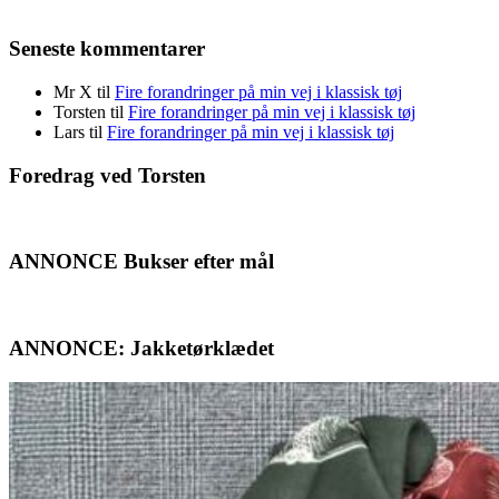
Seneste kommentarer
Mr X
til
Fire forandringer på min vej i klassisk tøj
Torsten
til
Fire forandringer på min vej i klassisk tøj
Lars
til
Fire forandringer på min vej i klassisk tøj
Foredrag ved Torsten
ANNONCE Bukser efter mål
ANNONCE: Jakketørklædet