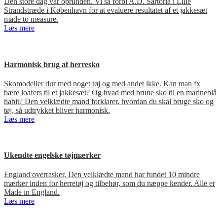
Den store dag var oprunden. Vi så forbi A.D. Sartoria i Lille
Strandstræde i København for at evaluere resultatet af et jakkesæt
made to measure.
Læs mere
Harmonisk brug af herresko
Skomodeller dur med noget tøj og med andet ikke. Kan man fx
bære loafers til et jakkesæt? Og hvad med brune sko til en marineblå
habit? Den velklædte mand forklarer, hvordan du skal bruge sko og
tøj, så udtrykket bliver harmonisk.
Læs mere
Ukendte engelske tøjmærker
England overrasker. Den velklædte mand har fundet 10 mindre
mærker inden for herretøj og tilbehør, som du næppe kender. Alle er
Made in England.
Læs mere