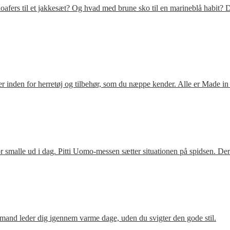
fers til et jakkesæt? Og hvad med brune sko til en marineblå habit? D
 inden for herretøj og tilbehør, som du næppe kender. Alle er Made in
 smalle ud i dag. Pitti Uomo-messen sætter situationen på spidsen. De
mand leder dig igennem varme dage, uden du svigter den gode stil.