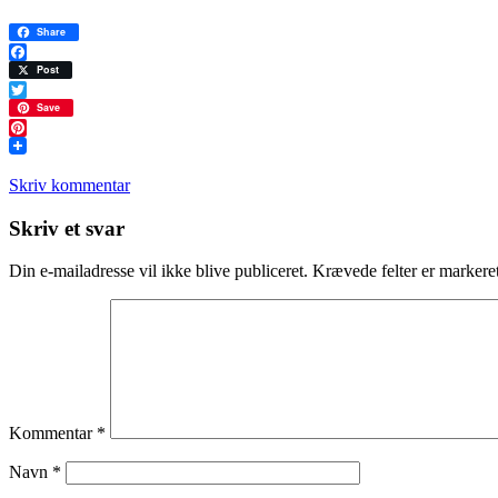
Share
Facebook
Post
Twitter
Save
Pinterest
Skriv kommentar
Læserinteraktioner
Skriv et svar
Din e-mailadresse vil ikke blive publiceret.
Krævede felter er marker
Kommentar
*
Navn
*