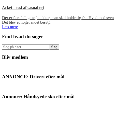
Arket – test af casual tøj
Der er flere billige tøjbutikker, man skal holde sig fra. Hvad med s
Det blev et noget andet besøg.
Læs mere
Primær
Find hvad du søger
Sidebar
Søg
på
sitet
Bliv medlem
ANNONCE: Drivert efter mål
Annonce: Håndsyede sko efter mål