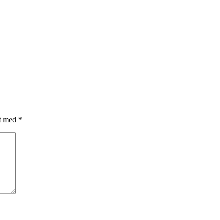
et med
*