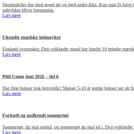
Skomodeller dur med noget tøj og med andet ikke. Kan man fx bære loa
udtrykket bliver harmonisk.
Læs mere
Ukendte engelske tøjmærker
England overrasker. Den velklædte mand har fundet 10 mindre mærker
Læs mere
Pitti Uomo juni 2026 – del 6
Har dine bukser nok benvidde? Mange 5-10 år gamle bukser ser alt for
Læs mere
Forbudt og godkendt sommertøj
Sommertøj, du skal undgå, og sommertøj du skal gå i. Den velklædte 
Læs mere