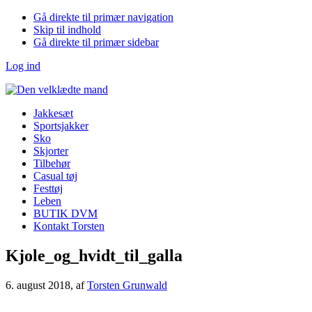
Gå direkte til primær navigation
Skip til indhold
Gå direkte til primær sidebar
Log ind
Jakkesæt
Sportsjakker
Sko
Skjorter
Tilbehør
Casual tøj
Festtøj
Leben
BUTIK DVM
Kontakt Torsten
Kjole_og_hvidt_til_galla
6. august 2018
, af
Torsten Grunwald