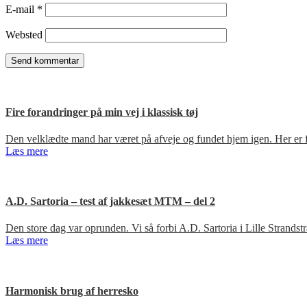
E-mail
*
Websted
Fire forandringer på min vej i klassisk tøj
Den velklædte mand har været på afveje og fundet hjem igen. Her er fir
Læs mere
A.D. Sartoria – test af jakkesæt MTM – del 2
Den store dag var oprunden. Vi så forbi A.D. Sartoria i Lille Strandst
Læs mere
Harmonisk brug af herresko