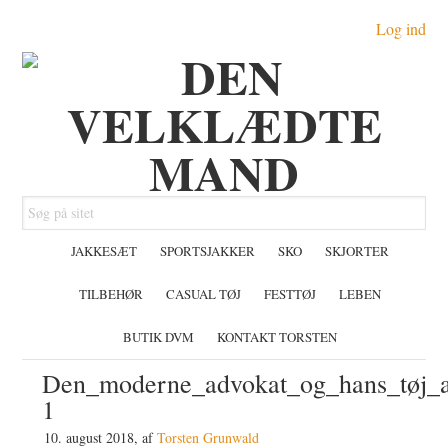
Gå
Skip
Gå
Log ind
direkte
til
direkte
til
indhold
til
primær
primær
navigation
sidebar
Søg
på
JAKKESÆT
SPORTSJAKKER
SKO
SKJORTER
sitet
TILBEHØR
CASUAL TØJ
FESTTØJ
LEBEN
BUTIK DVM
KONTAKT TORSTEN
Den_moderne_advokat_og_hans_tøj_a
1
10. august 2018
, af
Torsten Grunwald