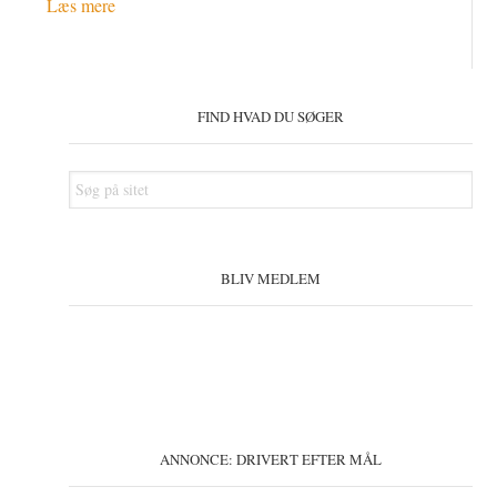
Læs mere
Primær
Sidebar
FIND HVAD DU SØGER
Søg
på
sitet
BLIV MEDLEM
ANNONCE: DRIVERT EFTER MÅL