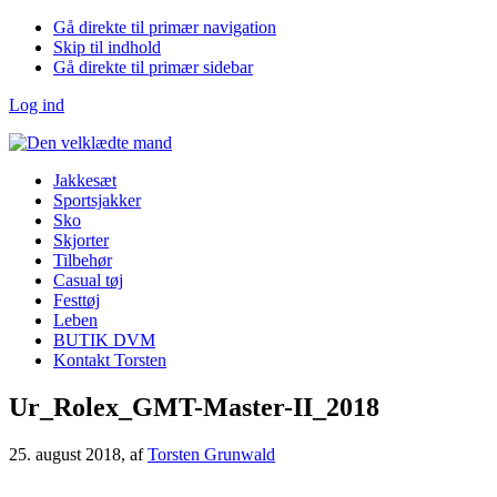
Gå direkte til primær navigation
Skip til indhold
Gå direkte til primær sidebar
Log ind
Jakkesæt
Sportsjakker
Sko
Skjorter
Tilbehør
Casual tøj
Festtøj
Leben
BUTIK DVM
Kontakt Torsten
Ur_Rolex_GMT-Master-II_2018
25. august 2018
, af
Torsten Grunwald