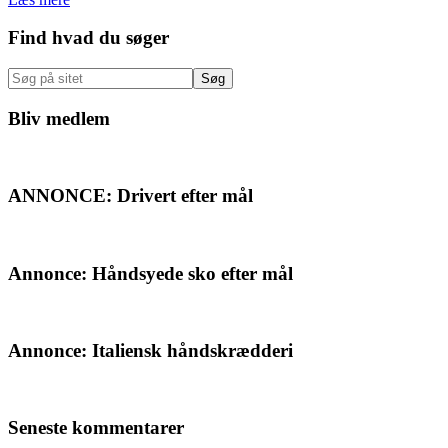
Primær
Find hvad du søger
Sidebar
Søg
på
sitet
Bliv medlem
ANNONCE: Drivert efter mål
Annonce: Håndsyede sko efter mål
Annonce: Italiensk håndskrædderi
Seneste kommentarer