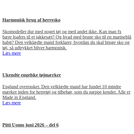
Harmonisk brug af herresko
Skomodeller dur med noget tøj og med andet ikke. Kan man fx
bære loafers til et jakkesæt? Og hvad med brune sko til en marineblå
habit? Den velklædte mand forklarer, hvordan du skal bruge sko og
tøj, så udtrykket bliver harmonisk.
Læs mere
Ukendte engelske tøjmærker
England overrasker. Den velklædte mand har fundet 10 mindre
mærker inden for herretøj og tilbehør, som du næppe kender. Alle er
Made in England.
Læs mere
Pitti Uomo juni 2026 – del 6