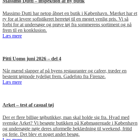
Massimo Dutti – inspektion af ny butik
Massimo Dutti har netop åbnet en butik i København. Mærket har et
ry for at levere sofistikeret herretøj til en meget venlig pris. Vi så
forbi for at undersøge og prøve tøj fra sommerens sortiment og nå
frem til en konklusion.
Læs mere
Pitti Uomo juni 2026 – del 4
Når mænd slapper af på byens restauranter og cafeer, træder en
bestemt tøjmode tydeligt frem. Gadefoto fra Firenze.
Læs mere
Arket – test af casual tøj
Der er flere billige tøjbutikker, man skal holde sig fra. Hvad med
svenske Arket? Vi besøgte butikken på Købmagergade i København
og undersøgte nøje deres uformelle beklædning til weekend, fritid
og ferie. Det blev et noget andet besøg.
Læs mere