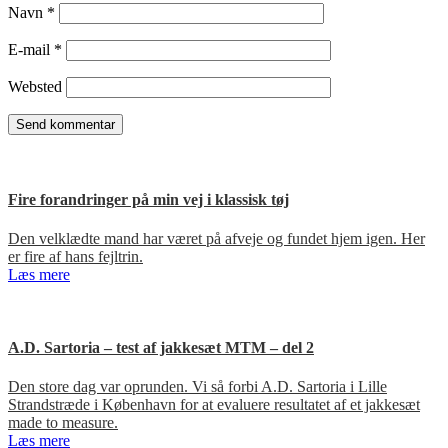
Navn
*
E-mail
*
Websted
Fire forandringer på min vej i klassisk tøj
Den velklædte mand har været på afveje og fundet hjem igen. Her
er fire af hans fejltrin.
Læs mere
A.D. Sartoria – test af jakkesæt MTM – del 2
Den store dag var oprunden. Vi så forbi A.D. Sartoria i Lille
Strandstræde i København for at evaluere resultatet af et jakkesæt
made to measure.
Læs mere