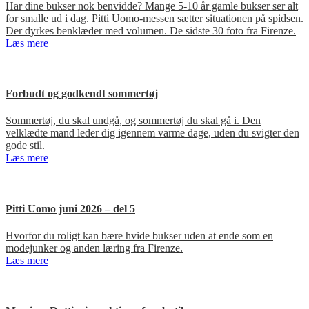
Har dine bukser nok benvidde? Mange 5-10 år gamle bukser ser alt
for smalle ud i dag. Pitti Uomo-messen sætter situationen på spidsen.
Der dyrkes benklæder med volumen. De sidste 30 foto fra Firenze.
Læs mere
Forbudt og godkendt sommertøj
Sommertøj, du skal undgå, og sommertøj du skal gå i. Den
velklædte mand leder dig igennem varme dage, uden du svigter den
gode stil.
Læs mere
Pitti Uomo juni 2026 – del 5
Hvorfor du roligt kan bære hvide bukser uden at ende som en
modejunker og anden læring fra Firenze.
Læs mere