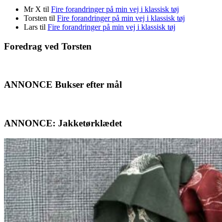
Mr X
til
Fire forandringer på min vej i klassisk tøj
Torsten
til
Fire forandringer på min vej i klassisk tøj
Lars
til
Fire forandringer på min vej i klassisk tøj
Foredrag ved Torsten
ANNONCE Bukser efter mål
ANNONCE: Jakketørklædet