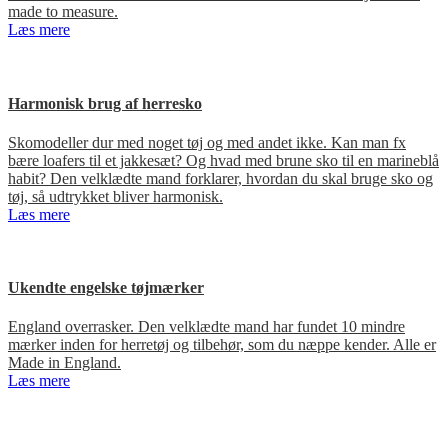
made to measure.
Læs mere
Harmonisk brug af herresko
Skomodeller dur med noget tøj og med andet ikke. Kan man fx
bære loafers til et jakkesæt? Og hvad med brune sko til en marineblå
habit? Den velklædte mand forklarer, hvordan du skal bruge sko og
tøj, så udtrykket bliver harmonisk.
Læs mere
Ukendte engelske tøjmærker
England overrasker. Den velklædte mand har fundet 10 mindre
mærker inden for herretøj og tilbehør, som du næppe kender. Alle er
Made in England.
Læs mere