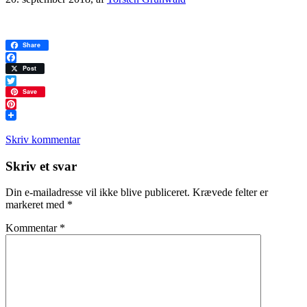
Share
Facebook
Post
Twitter
Save
Pinterest
Skriv kommentar
Læserinteraktioner
Skriv et svar
Din e-mailadresse vil ikke blive publiceret.
Krævede felter er
markeret med
*
Kommentar
*