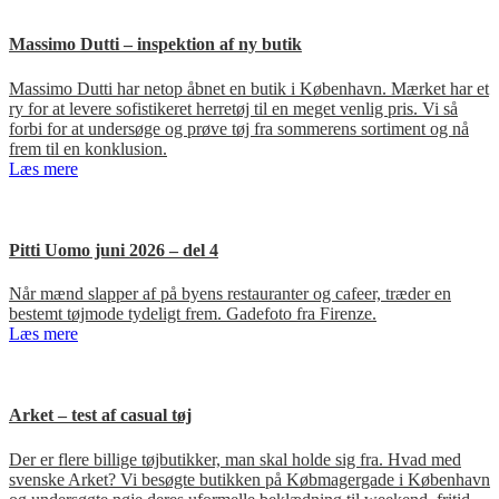
Massimo Dutti – inspektion af ny butik
Massimo Dutti har netop åbnet en butik i København. Mærket har et
ry for at levere sofistikeret herretøj til en meget venlig pris. Vi så
forbi for at undersøge og prøve tøj fra sommerens sortiment og nå
frem til en konklusion.
Læs mere
Pitti Uomo juni 2026 – del 4
Når mænd slapper af på byens restauranter og cafeer, træder en
bestemt tøjmode tydeligt frem. Gadefoto fra Firenze.
Læs mere
Arket – test af casual tøj
Der er flere billige tøjbutikker, man skal holde sig fra. Hvad med
svenske Arket? Vi besøgte butikken på Købmagergade i København