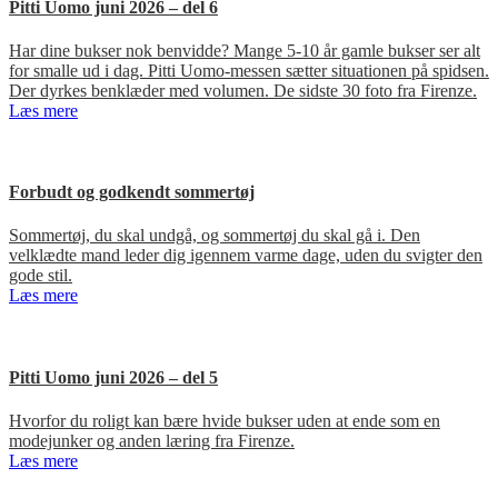
Pitti Uomo juni 2026 – del 6
Har dine bukser nok benvidde? Mange 5-10 år gamle bukser ser alt
for smalle ud i dag. Pitti Uomo-messen sætter situationen på spidsen.
Der dyrkes benklæder med volumen. De sidste 30 foto fra Firenze.
Læs mere
Forbudt og godkendt sommertøj
Sommertøj, du skal undgå, og sommertøj du skal gå i. Den
velklædte mand leder dig igennem varme dage, uden du svigter den
gode stil.
Læs mere
Pitti Uomo juni 2026 – del 5
Hvorfor du roligt kan bære hvide bukser uden at ende som en
modejunker og anden læring fra Firenze.
Læs mere