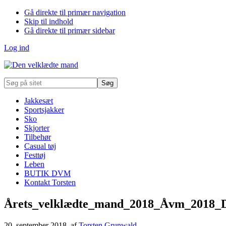
Gå direkte til primær navigation
Skip til indhold
Gå direkte til primær sidebar
Log ind
Søg
på
sitet
Jakkesæt
Sportsjakker
Sko
Skjorter
Tilbehør
Casual tøj
Festtøj
Leben
BUTIK DVM
Kontakt Torsten
Årets_velklædte_mand_2018_Åvm_2018_
20. september 2018
, af
Torsten Grunwald