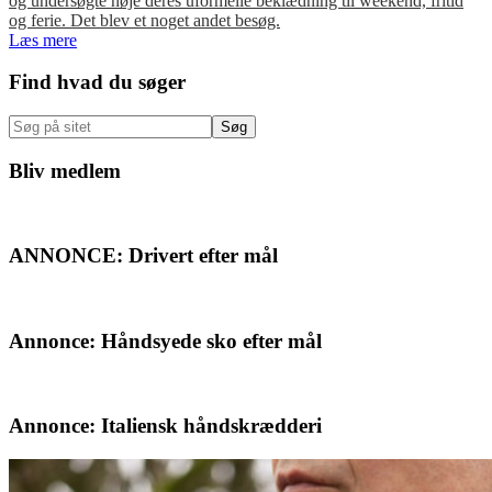
og undersøgte nøje deres uformelle beklædning til weekend, fritid
og ferie. Det blev et noget andet besøg.
Læs mere
Primær
Find hvad du søger
Sidebar
Søg
på
sitet
Bliv medlem
ANNONCE: Drivert efter mål
Annonce: Håndsyede sko efter mål
Annonce: Italiensk håndskrædderi