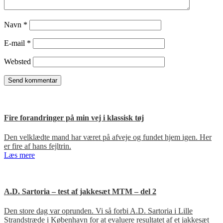
Navn
*
E-mail
*
Websted
Fire forandringer på min vej i klassisk tøj
Den velklædte mand har været på afveje og fundet hjem igen. Her
er fire af hans fejltrin.
Læs mere
A.D. Sartoria – test af jakkesæt MTM – del 2
Den store dag var oprunden. Vi så forbi A.D. Sartoria i Lille
Strandstræde i København for at evaluere resultatet af et jakkesæt