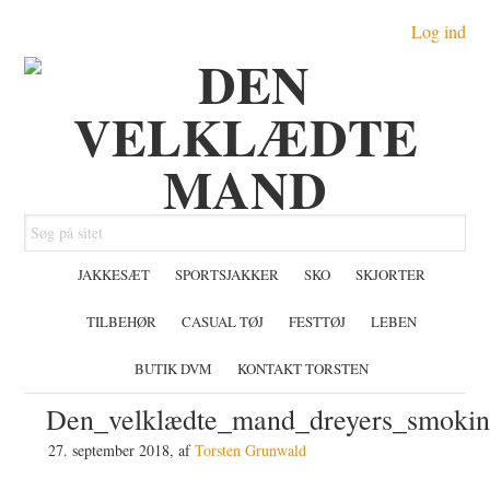
Gå
Skip
Gå
Log ind
direkte
til
direkte
til
indhold
til
primær
primær
navigation
sidebar
Søg
på
JAKKESÆT
SPORTSJAKKER
SKO
SKJORTER
sitet
TILBEHØR
CASUAL TØJ
FESTTØJ
LEBEN
BUTIK DVM
KONTAKT TORSTEN
Den_velklædte_mand_dreyers_smoki
27. september 2018
, af
Torsten Grunwald