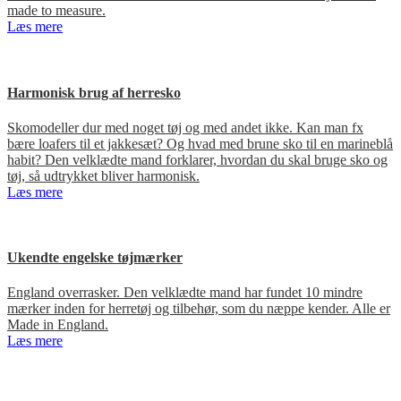
made to measure.
Læs mere
Harmonisk brug af herresko
Skomodeller dur med noget tøj og med andet ikke. Kan man fx
bære loafers til et jakkesæt? Og hvad med brune sko til en marineblå
habit? Den velklædte mand forklarer, hvordan du skal bruge sko og
tøj, så udtrykket bliver harmonisk.
Læs mere
Ukendte engelske tøjmærker
England overrasker. Den velklædte mand har fundet 10 mindre
mærker inden for herretøj og tilbehør, som du næppe kender. Alle er
Made in England.
Læs mere