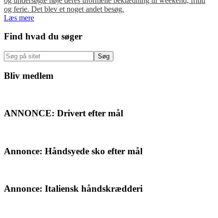
og undersøgte nøje deres uformelle beklædning til weekend, fritid
og ferie. Det blev et noget andet besøg.
Læs mere
Primær
Find hvad du søger
Sidebar
Søg
på
sitet
Bliv medlem
ANNONCE: Drivert efter mål
Annonce: Håndsyede sko efter mål
Annonce: Italiensk håndskrædderi