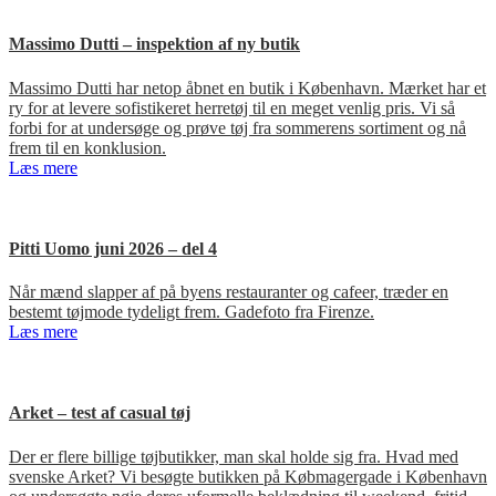
Massimo Dutti – inspektion af ny butik
Massimo Dutti har netop åbnet en butik i København. Mærket har et
ry for at levere sofistikeret herretøj til en meget venlig pris. Vi så
forbi for at undersøge og prøve tøj fra sommerens sortiment og nå
frem til en konklusion.
Læs mere
Pitti Uomo juni 2026 – del 4
Når mænd slapper af på byens restauranter og cafeer, træder en
bestemt tøjmode tydeligt frem. Gadefoto fra Firenze.
Læs mere
Arket – test af casual tøj
Der er flere billige tøjbutikker, man skal holde sig fra. Hvad med
svenske Arket? Vi besøgte butikken på Købmagergade i København