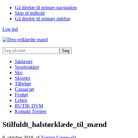
Gå direkte til primær navigation
Skip til indhold
Gå direkte til primær sidebar
Log ind
Søg
på
sitet
Jakkesæt
Sportsjakker
Sko
Skjorter
Tilbehør
Casual tøj
Festtøj
Leben
BUTIK DVM
Kontakt Torsten
Stilfuldt_halstørklæde_til_mænd
9. oktober 2018
, af
Torsten Grunwald