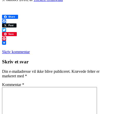
Share
Facebook
Post
Twitter
Save
Pinterest
Skriv kommentar
Læserinteraktioner
Skriv et svar
Din e-mailadresse vil ikke blive publiceret.
Krævede felter er
markeret med
*
Kommentar
*