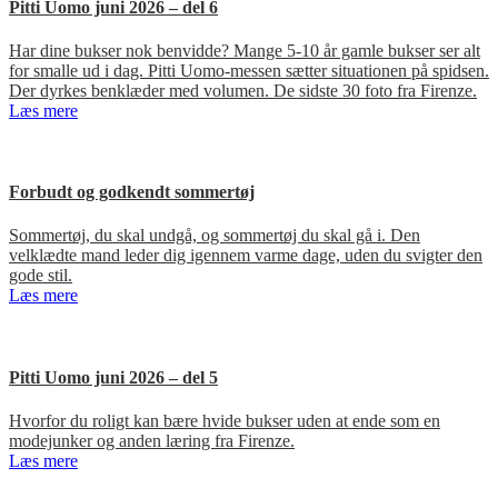
Pitti Uomo juni 2026 – del 6
Har dine bukser nok benvidde? Mange 5-10 år gamle bukser ser alt
for smalle ud i dag. Pitti Uomo-messen sætter situationen på spidsen.
Der dyrkes benklæder med volumen. De sidste 30 foto fra Firenze.
Læs mere
Forbudt og godkendt sommertøj
Sommertøj, du skal undgå, og sommertøj du skal gå i. Den
velklædte mand leder dig igennem varme dage, uden du svigter den
gode stil.
Læs mere
Pitti Uomo juni 2026 – del 5
Hvorfor du roligt kan bære hvide bukser uden at ende som en
modejunker og anden læring fra Firenze.
Læs mere