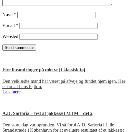
Navn
*
E-mail
*
Websted
Fire forandringer på min vej i klassisk tøj
Den velklædte mand har været på afveje og fundet hjem igen. Her
er fire af hans fejltrin.
Læs mere
A.D. Sartoria – test af jakkesæt MTM – del 2
Den store dag var oprunden. Vi så forbi A.D. Sartoria i Lille
Strandstræde i København for at evaluere resultatet af et jakkesæt