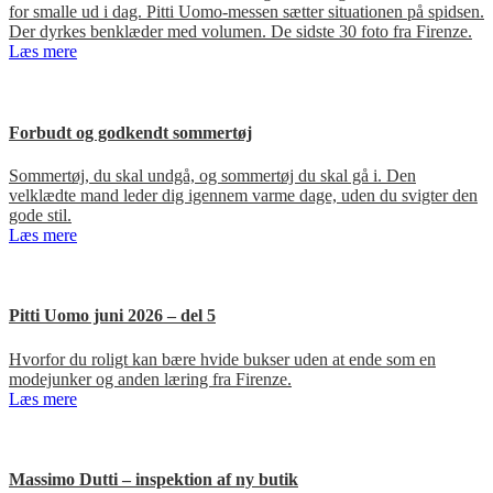
for smalle ud i dag. Pitti Uomo-messen sætter situationen på spidsen.
Der dyrkes benklæder med volumen. De sidste 30 foto fra Firenze.
Læs mere
Forbudt og godkendt sommertøj
Sommertøj, du skal undgå, og sommertøj du skal gå i. Den
velklædte mand leder dig igennem varme dage, uden du svigter den
gode stil.
Læs mere
Pitti Uomo juni 2026 – del 5
Hvorfor du roligt kan bære hvide bukser uden at ende som en
modejunker og anden læring fra Firenze.
Læs mere
Massimo Dutti – inspektion af ny butik