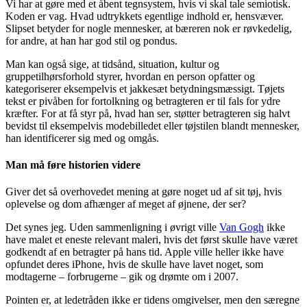
Vi har at gøre med et åbent tegnsystem, hvis vi skal tale semiotisk.
Koden er vag. Hvad udtrykkets egentlige indhold er, hensvæver.
Slipset betyder for nogle mennesker, at bæreren nok er røvkedelig,
for andre, at han har god stil og pondus.
Man kan også sige, at tidsånd, situation, kultur og
gruppetilhørsforhold styrer, hvordan en person opfatter og
kategoriserer eksempelvis et jakkesæt betydningsmæssigt. Tøjets
tekst er pivåben for fortolkning og betragteren er til fals for ydre
kræfter. For at få styr på, hvad han ser, støtter betragteren sig halvt
bevidst til eksempelvis modebilledet eller tøjstilen blandt mennesker,
han identificerer sig med og omgås.
Man må føre historien videre
Giver det så overhovedet mening at gøre noget ud af sit tøj, hvis
oplevelse og dom afhænger af meget af øjnene, der ser?
Det synes jeg. Uden sammenligning i øvrigt ville
Van Gogh
ikke
have malet et eneste relevant maleri, hvis det først skulle have været
godkendt af en betragter på hans tid. Apple ville heller ikke have
opfundet deres iPhone, hvis de skulle have lavet noget, som
modtagerne – forbrugerne – gik og drømte om i 2007.
Pointen er, at ledetråden ikke er tidens omgivelser, men den særegne