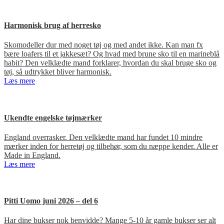
Harmonisk brug af herresko
Skomodeller dur med noget tøj og med andet ikke. Kan man fx
bære loafers til et jakkesæt? Og hvad med brune sko til en marineblå
habit? Den velklædte mand forklarer, hvordan du skal bruge sko og
tøj, så udtrykket bliver harmonisk.
Læs mere
Ukendte engelske tøjmærker
England overrasker. Den velklædte mand har fundet 10 mindre
mærker inden for herretøj og tilbehør, som du næppe kender. Alle er
Made in England.
Læs mere
Pitti Uomo juni 2026 – del 6
Har dine bukser nok benvidde? Mange 5-10 år gamle bukser ser alt