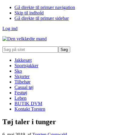
Gå direkte til primær navigation
Skip til indhold
Gå direkte til primær sidebar
Log ind
Søg
på
sitet
Jakkesæt
Sportsjakker
Sko
Skjorter
Tilbehør
Casual tøj
Festtøj
Leben
BUTIK DVM
Kontakt Torsten
Tøj taler i tunger
6. maj 2019
, af
Torsten Grunwald