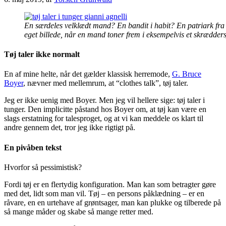
En særdeles velklædt mand? En bandit i habit? En patriark fra s
eget billede, når en mand toner frem i eksempelvis et skrædder
Tøj taler ikke normalt
En af mine helte, når det gælder klassisk herremode,
G. Bruce
Boyer
, nævner med mellemrum, at “clothes talk”, tøj taler.
Jeg er ikke uenig med Boyer. Men jeg vil hellere sige: tøj taler i
tunger. Den implicitte påstand hos Boyer om, at tøj kan være en
slags erstatning for talesproget, og at vi kan meddele os klart til
andre gennem det, tror jeg ikke rigtigt på.
En pivåben tekst
Hvorfor så pessimistisk?
Fordi tøj er en flertydig konfiguration. Man kan som betragter gøre
med det, lidt som man vil. Tøj – en persons påklædning – er en
råvare, en en urtehave af grøntsager, man kan plukke og tilberede på
så mange måder og skabe så mange retter med.