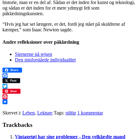
historie, man er en del af. Sådan er det inden for kunst og teknologi,
og sådan er det inden for et mere ydmygt felt som
påklædningskunsten.
“Hvis jeg har set længere, er det, fordi jeg stået på skuldrene af
kæmper,” som Isaac Newton sagde.
Andre refleksioner over påklædning
Sirenerne på rejsen
Den misforståede individualitet
Share
Facebook
Post
Twitter
Save
Pinterest
Skrevet i:
Leben
,
Lekture
Tags:
stiltip
1 kommentar
Læserinteraktioner
Trackbacks
Vintagetøj har sine problemer - Den velklædte mand