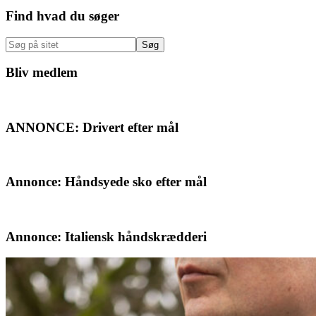
Primær
Find hvad du søger
Sidebar
Søg
på
sitet
Bliv medlem
ANNONCE: Drivert efter mål
Annonce: Håndsyede sko efter mål
Annonce: Italiensk håndskrædderi