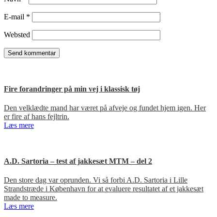
E-mail
*
Websted
Fire forandringer på min vej i klassisk tøj
Den velklædte mand har været på afveje og fundet hjem igen. Her
er fire af hans fejltrin.
Læs mere
A.D. Sartoria – test af jakkesæt MTM – del 2
Den store dag var oprunden. Vi så forbi A.D. Sartoria i Lille
Strandstræde i København for at evaluere resultatet af et jakkesæt
made to measure.
Læs mere