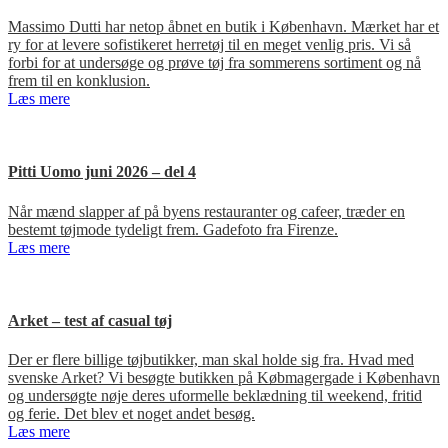
Massimo Dutti har netop åbnet en butik i København. Mærket har et
ry for at levere sofistikeret herretøj til en meget venlig pris. Vi så
forbi for at undersøge og prøve tøj fra sommerens sortiment og nå
frem til en konklusion.
Læs mere
Pitti Uomo juni 2026 – del 4
Når mænd slapper af på byens restauranter og cafeer, træder en
bestemt tøjmode tydeligt frem. Gadefoto fra Firenze.
Læs mere
Arket – test af casual tøj
Der er flere billige tøjbutikker, man skal holde sig fra. Hvad med
svenske Arket? Vi besøgte butikken på Købmagergade i København
og undersøgte nøje deres uformelle beklædning til weekend, fritid
og ferie. Det blev et noget andet besøg.
Læs mere