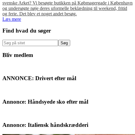
svenske Arket? Vi besøgte butikken på Købmagergade i København
og undersøgte nøje deres uformelle beklædning til weekend, fritid
og ferie. Det blev et noget andet besøg.
Læs mere
Primær
Find hvad du søger
Sidebar
Søg
på
sitet
Bliv medlem
ANNONCE: Drivert efter mål
Annonce: Håndsyede sko efter mål
Annonce: Italiensk håndskrædderi