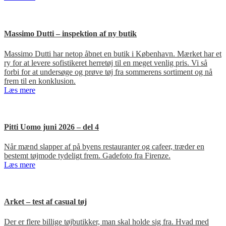
Massimo Dutti – inspektion af ny butik
Massimo Dutti har netop åbnet en butik i København. Mærket har et
ry for at levere sofistikeret herretøj til en meget venlig pris. Vi så
forbi for at undersøge og prøve tøj fra sommerens sortiment og nå
frem til en konklusion.
Læs mere
Pitti Uomo juni 2026 – del 4
Når mænd slapper af på byens restauranter og cafeer, træder en
bestemt tøjmode tydeligt frem. Gadefoto fra Firenze.
Læs mere
Arket – test af casual tøj
Der er flere billige tøjbutikker, man skal holde sig fra. Hvad med