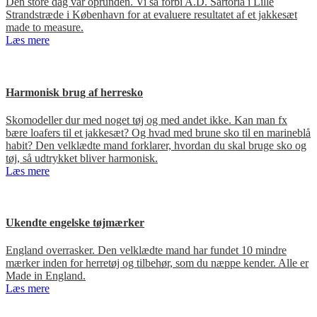
Den store dag var oprunden. Vi så forbi A.D. Sartoria i Lille
Strandstræde i København for at evaluere resultatet af et jakkesæt
made to measure.
Læs mere
Harmonisk brug af herresko
Skomodeller dur med noget tøj og med andet ikke. Kan man fx
bære loafers til et jakkesæt? Og hvad med brune sko til en marineblå
habit? Den velklædte mand forklarer, hvordan du skal bruge sko og
tøj, så udtrykket bliver harmonisk.
Læs mere
Ukendte engelske tøjmærker
England overrasker. Den velklædte mand har fundet 10 mindre
mærker inden for herretøj og tilbehør, som du næppe kender. Alle er
Made in England.
Læs mere