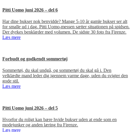
Pitti Uomo juni 2026 – del 6
Har dine bukser nok benvidde? Mange 5-10 år gamle bukser ser alt
for smalle ud i dag. Pitti Uomo-messen sætter situationen på spidsen.
Der dyrkes benklæder med volumen. De sidste 30 foto fra Firenze.
Læs mere
Forbudt og godkendt sommertøj
Sommertøj, du skal undgå, og sommertøj du skal gå i. Den
velklædte mand leder dig igennem varme dage, uden du svigter den
gode stil.
Læs mere
Pitti Uomo juni 2026 – del 5
Hvorfor du roligt kan bære hvide bukser uden at ende som en
modejunker og anden læring fra Firenze.
Læs mere