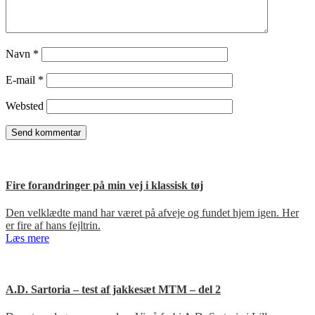
Navn
*
E-mail
*
Websted
Fire forandringer på min vej i klassisk tøj
Den velklædte mand har været på afveje og fundet hjem igen. Her
er fire af hans fejltrin.
Læs mere
A.D. Sartoria – test af jakkesæt MTM – del 2