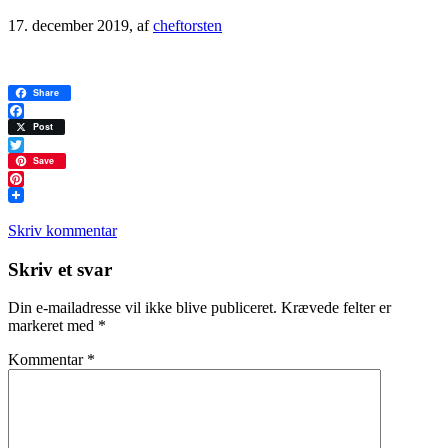
17. december 2019
, af
cheftorsten
Share
Facebook
Post
Twitter
Save
Pinterest
Skriv kommentar
Læserinteraktioner
Skriv et svar
Din e-mailadresse vil ikke blive publiceret.
Krævede felter er
markeret med
*
Kommentar
*