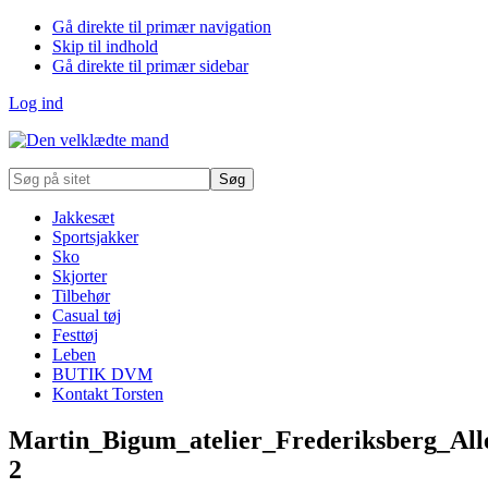
Gå direkte til primær navigation
Skip til indhold
Gå direkte til primær sidebar
Log ind
Søg
på
sitet
Jakkesæt
Sportsjakker
Sko
Skjorter
Tilbehør
Casual tøj
Festtøj
Leben
BUTIK DVM
Kontakt Torsten
Martin_Bigum_atelier_Frederiksberg_All
2