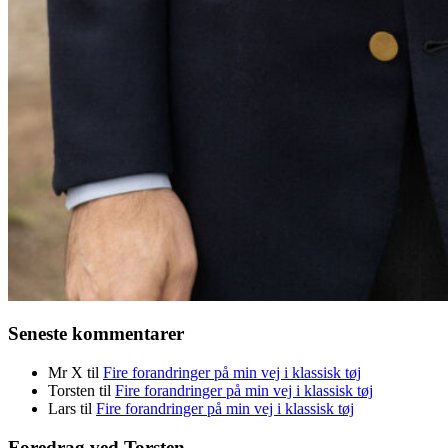
Seneste kommentarer
Mr X
til
Fire forandringer på min vej i klassisk tøj
Torsten
til
Fire forandringer på min vej i klassisk tøj
Lars
til
Fire forandringer på min vej i klassisk tøj
Foredrag ved Torsten