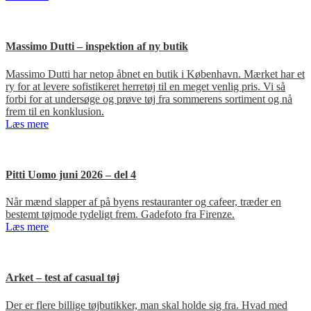
Massimo Dutti – inspektion af ny butik
Massimo Dutti har netop åbnet en butik i København. Mærket har et
ry for at levere sofistikeret herretøj til en meget venlig pris. Vi så
forbi for at undersøge og prøve tøj fra sommerens sortiment og nå
frem til en konklusion.
Læs mere
Pitti Uomo juni 2026 – del 4
Når mænd slapper af på byens restauranter og cafeer, træder en
bestemt tøjmode tydeligt frem. Gadefoto fra Firenze.
Læs mere
Arket – test af casual tøj
Der er flere billige tøjbutikker, man skal holde sig fra. Hvad med