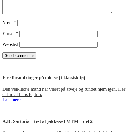
Navn
*
E-mail
*
Websted
Fire forandringer på min vej i klassisk tøj
Den velklædte mand har været på afveje og fundet hjem igen. Her
er fire af hans fejltrin.
Læs mere
A.D. Sartoria – test af jakkesæt MTM – del 2