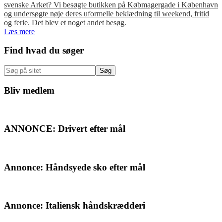
svenske Arket? Vi besøgte butikken på Købmagergade i København
og undersøgte nøje deres uformelle beklædning til weekend, fritid
og ferie. Det blev et noget andet besøg.
Læs mere
Primær
Find hvad du søger
Sidebar
Søg
på
sitet
Bliv medlem
ANNONCE: Drivert efter mål
Annonce: Håndsyede sko efter mål
Annonce: Italiensk håndskrædderi