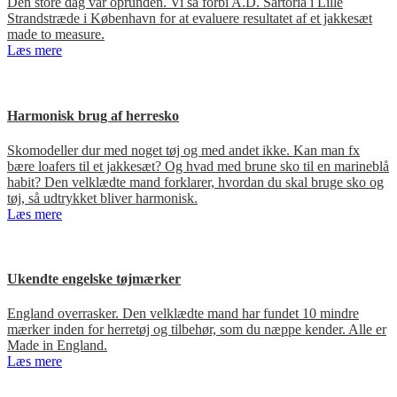
Den store dag var oprunden. Vi så forbi A.D. Sartoria i Lille
Strandstræde i København for at evaluere resultatet af et jakkesæt
made to measure.
Læs mere
Harmonisk brug af herresko
Skomodeller dur med noget tøj og med andet ikke. Kan man fx
bære loafers til et jakkesæt? Og hvad med brune sko til en marineblå
habit? Den velklædte mand forklarer, hvordan du skal bruge sko og
tøj, så udtrykket bliver harmonisk.
Læs mere
Ukendte engelske tøjmærker
England overrasker. Den velklædte mand har fundet 10 mindre
mærker inden for herretøj og tilbehør, som du næppe kender. Alle er
Made in England.
Læs mere