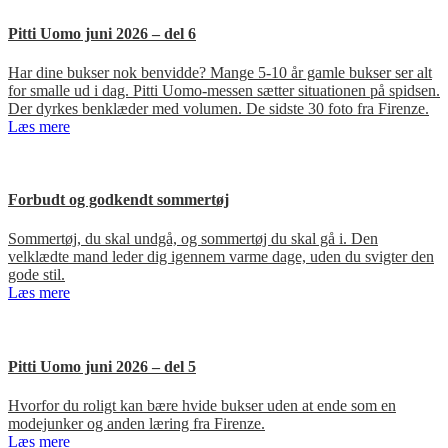
Pitti Uomo juni 2026 – del 6
Har dine bukser nok benvidde? Mange 5-10 år gamle bukser ser alt
for smalle ud i dag. Pitti Uomo-messen sætter situationen på spidsen.
Der dyrkes benklæder med volumen. De sidste 30 foto fra Firenze.
Læs mere
Forbudt og godkendt sommertøj
Sommertøj, du skal undgå, og sommertøj du skal gå i. Den
velklædte mand leder dig igennem varme dage, uden du svigter den
gode stil.
Læs mere
Pitti Uomo juni 2026 – del 5
Hvorfor du roligt kan bære hvide bukser uden at ende som en
modejunker og anden læring fra Firenze.
Læs mere