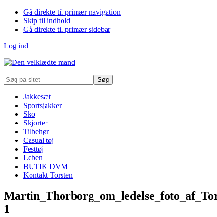
Gå direkte til primær navigation
Skip til indhold
Gå direkte til primær sidebar
Log ind
Søg
på
sitet
Jakkesæt
Sportsjakker
Sko
Skjorter
Tilbehør
Casual tøj
Festtøj
Leben
BUTIK DVM
Kontakt Torsten
Martin_Thorborg_om_ledelse_foto_af_To
1