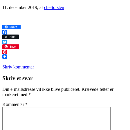
11. december 2019
, af
cheftorsten
Share
Facebook
Post
Twitter
Save
Pinterest
Skriv kommentar
Læserinteraktioner
Skriv et svar
Din e-mailadresse vil ikke blive publiceret.
Krævede felter er
markeret med
*
Kommentar
*