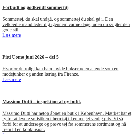
Forbudt og godkendt sommertøj
Sommertøj, du skal undgå, og sommertøj du skal gå i. Den
velklædte mand leder dig igennem varme dage, uden du svigter den
gode stil.
Læs mere
Pitti Uomo juni 2026 – del 5
Hvorfor du roligt kan bære hvide bukser uden at ende som en
modejunker og anden læring fra Firenze.
Læs mere
Massimo Dutti – inspektion af ny butik
Massimo Dutti har netop åbnet en butik i København. Mærket har et
ry for at levere sofistikeret herretøj til en meget venlig pris. Vi så
forbi for at undersøge og prøve tøj fra sommerens sortiment og nå
frem til en konklusion.