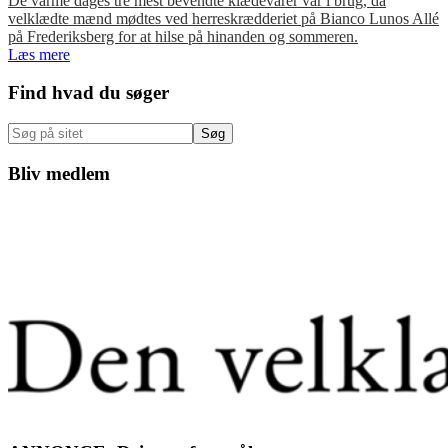
De varme dages tre mest bevendte klædevarer var i brug, da
velklædte mænd mødtes ved herreskrædderiet på Bianco Lunos Allé
på Frederiksberg for at hilse på hinanden og sommeren.
Læs mere
Primær
Find hvad du søger
Sidebar
Søg
på
sitet
Bliv medlem