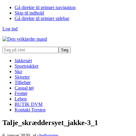
Gå direkte til primær navigation
Skip til indhold
Gå direkte til primær sidebar
Log ind
Søg
på
sitet
Jakkesæt
Sportsjakker
Sko
Skjorter
Tilbehør
Casual tøj
Festtøj
Leben
BUTIK DVM
Kontakt Torsten
Talje_skræddersyet_jakke-3_1
6. januar 2020
, af
cheftorsten