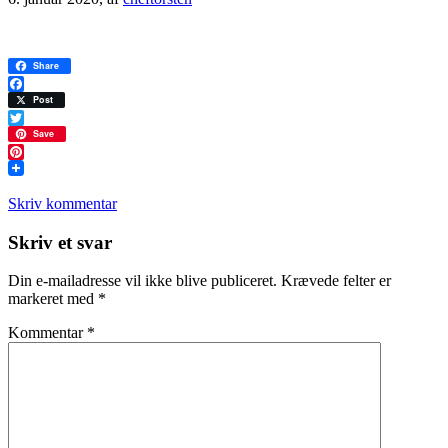
Share
Facebook
Post
Twitter
Save
Pinterest
Skriv kommentar
Læserinteraktioner
Skriv et svar
Din e-mailadresse vil ikke blive publiceret.
Krævede felter er
markeret med
*
Kommentar
*