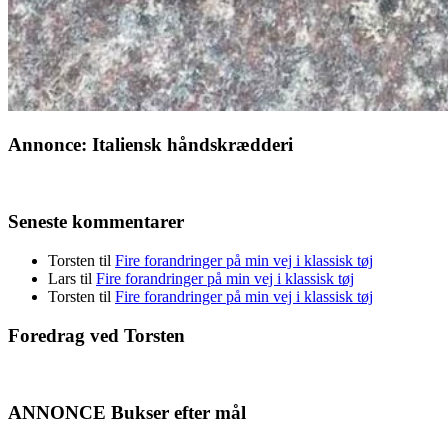
Annonce: Italiensk håndskrædderi
Seneste kommentarer
Torsten
til
Fire forandringer på min vej i klassisk tøj
Lars
til
Fire forandringer på min vej i klassisk tøj
Torsten
til
Fire forandringer på min vej i klassisk tøj
Foredrag ved Torsten
ANNONCE Bukser efter mål