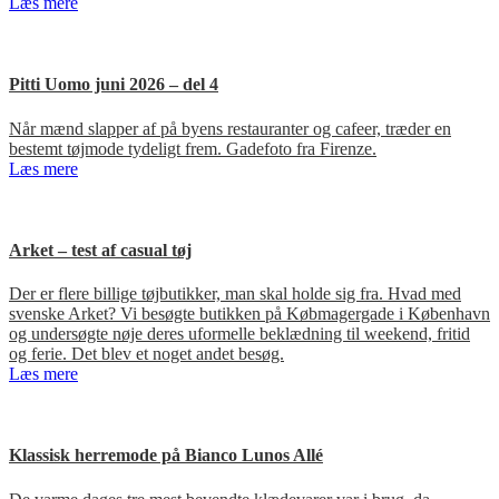
Læs mere
Pitti Uomo juni 2026 – del 4
Når mænd slapper af på byens restauranter og cafeer, træder en
bestemt tøjmode tydeligt frem. Gadefoto fra Firenze.
Læs mere
Arket – test af casual tøj
Der er flere billige tøjbutikker, man skal holde sig fra. Hvad med
svenske Arket? Vi besøgte butikken på Købmagergade i København
og undersøgte nøje deres uformelle beklædning til weekend, fritid
og ferie. Det blev et noget andet besøg.
Læs mere
Klassisk herremode på Bianco Lunos Allé