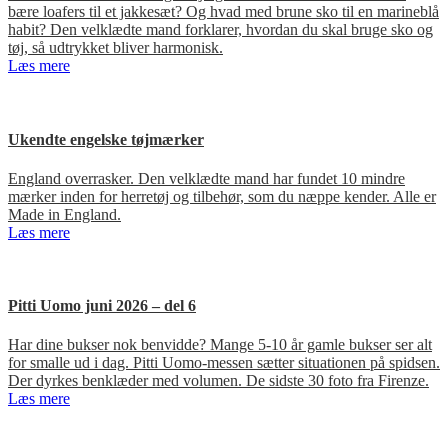
bære loafers til et jakkesæt? Og hvad med brune sko til en marineblå
habit? Den velklædte mand forklarer, hvordan du skal bruge sko og
tøj, så udtrykket bliver harmonisk.
Læs mere
Ukendte engelske tøjmærker
England overrasker. Den velklædte mand har fundet 10 mindre
mærker inden for herretøj og tilbehør, som du næppe kender. Alle er
Made in England.
Læs mere
Pitti Uomo juni 2026 – del 6
Har dine bukser nok benvidde? Mange 5-10 år gamle bukser ser alt
for smalle ud i dag. Pitti Uomo-messen sætter situationen på spidsen.
Der dyrkes benklæder med volumen. De sidste 30 foto fra Firenze.
Læs mere