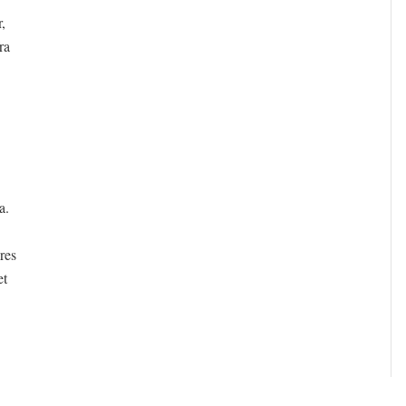
,
ra
a.
res
et