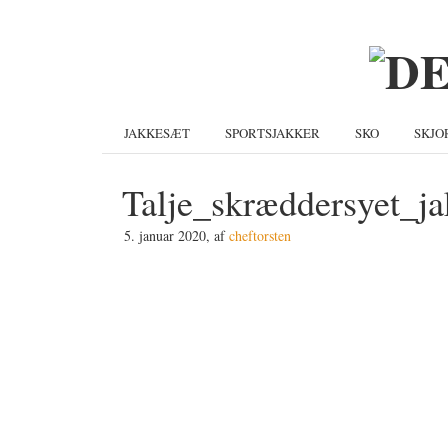
Gå
Skip
Gå
direkte
til
direkte
til
indhold
til
primær
primær
navigation
sidebar
JAKKESÆT
SPORTSJAKKER
SKO
SKJO
Talje_skræddersyet_ja
5. januar 2020
, af
cheftorsten