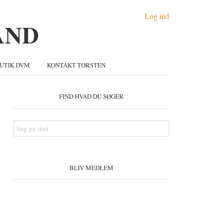
Log ind
UTIK DVM
KONTAKT TORSTEN
Primær
idebar
FIND HVAD DU SØGER
Søg
på
sitet
BLIV MEDLEM