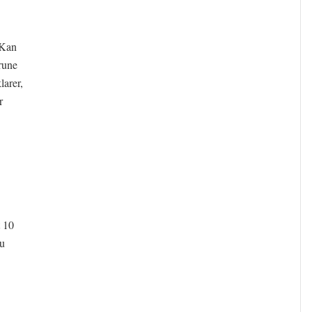
 Kan
rune
larer,
r
t 10
du