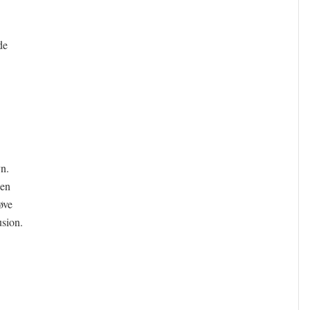
de
n.
 en
øve
usion.