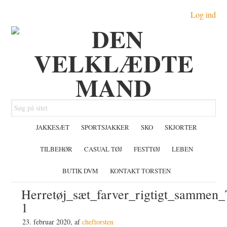
Gå
Skip
Gå
Log ind
direkte
til
direkte
til
indhold
til
primær
primær
navigation
sidebar
Søg
på
JAKKESÆT
SPORTSJAKKER
SKO
SKJORTER
sitet
TILBEHØR
CASUAL TØJ
FESTTØJ
LEBEN
BUTIK DVM
KONTAKT TORSTEN
Herretøj_sæt_farver_rigtigt_sammen
1
23. februar 2020
, af
cheftorsten