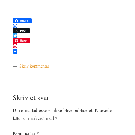
Share
Facebook
Post
Twitter
Save
Pinterest
Skriv kommentar
Læserinteraktioner
Skriv et svar
Din e-mailadresse vil ikke blive publiceret.
Krævede
felter er markeret med
*
Kommentar
*