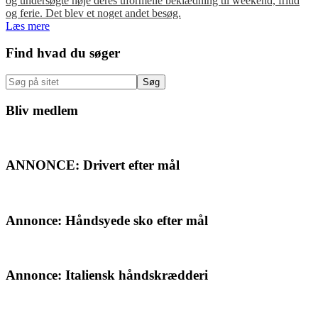
og undersøgte nøje deres uformelle beklædning til weekend, fritid
og ferie. Det blev et noget andet besøg.
Læs mere
Primær
Find hvad du søger
Sidebar
Søg
på
sitet
Bliv medlem
ANNONCE: Drivert efter mål
Annonce: Håndsyede sko efter mål
Annonce: Italiensk håndskrædderi