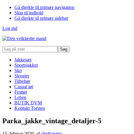
Gå direkte til primær navigation
Skip til indhold
Gå direkte til primær sidebar
Log ind
Søg
på
sitet
Jakkesæt
Sportsjakker
Sko
Skjorter
Tilbehør
Casual tøj
Festtøj
Leben
BUTIK DVM
Kontakt Torsten
Parka_jakke_vintage_detaljer-5
15. februar 2020
, af
cheftorsten