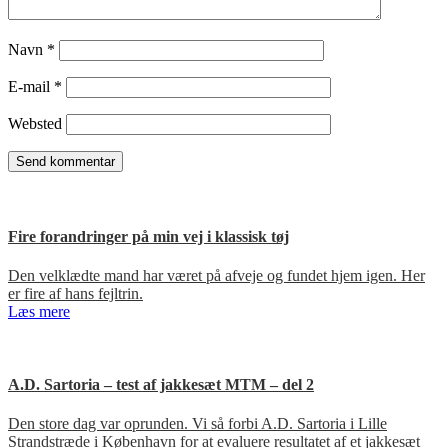
Navn
*
E-mail
*
Websted
Fire forandringer på min vej i klassisk tøj
Den velklædte mand har været på afveje og fundet hjem igen. Her
er fire af hans fejltrin.
Læs mere
A.D. Sartoria – test af jakkesæt MTM – del 2
Den store dag var oprunden. Vi så forbi A.D. Sartoria i Lille
Strandstræde i København for at evaluere resultatet af et jakkesæt