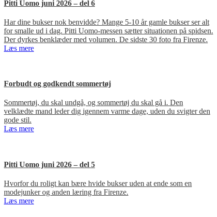
Pitti Uomo juni 2026 – del 6
Har dine bukser nok benvidde? Mange 5-10 år gamle bukser ser alt
for smalle ud i dag. Pitti Uomo-messen sætter situationen på spidsen.
Der dyrkes benklæder med volumen. De sidste 30 foto fra Firenze.
Læs mere
Forbudt og godkendt sommertøj
Sommertøj, du skal undgå, og sommertøj du skal gå i. Den
velklædte mand leder dig igennem varme dage, uden du svigter den
gode stil.
Læs mere
Pitti Uomo juni 2026 – del 5
Hvorfor du roligt kan bære hvide bukser uden at ende som en
modejunker og anden læring fra Firenze.
Læs mere