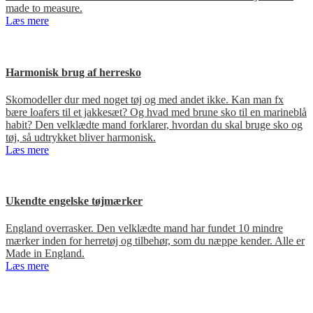
made to measure.
Læs mere
Harmonisk brug af herresko
Skomodeller dur med noget tøj og med andet ikke. Kan man fx
bære loafers til et jakkesæt? Og hvad med brune sko til en marineblå
habit? Den velklædte mand forklarer, hvordan du skal bruge sko og
tøj, så udtrykket bliver harmonisk.
Læs mere
Ukendte engelske tøjmærker
England overrasker. Den velklædte mand har fundet 10 mindre
mærker inden for herretøj og tilbehør, som du næppe kender. Alle er
Made in England.
Læs mere