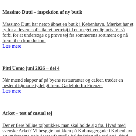
Massimo Dutti – inspektion af ny butik
Massimo Dutti har netop åbnet en butik i København. Mærket har et
ry for at levere sofistikeret herretøj til en meget venlig pris. Vi så
forbi for at undersøge og prøve tøj fra sommerens sortiment og nå
frem til en konklusion.
Læs mere
Pitti Uomo juni 2026 – del 4
Når mænd slapper af på byens restauranter og cafeer, træder en
bestemt tøjmode tydeligt frem. Gadefoto fra Firenze.
Læs mere
Arket – test af casual tøj
Der er flere billige tøjbutikker, man skal holde sig fra. Hvad med
svenske Arket? Vi besøgte butikken på Købmagergade i København