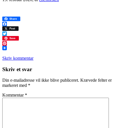
Share
Facebook
Post
Twitter
Save
Pinterest
Skriv kommentar
Læserinteraktioner
Skriv et svar
Din e-mailadresse vil ikke blive publiceret.
Krævede felter er
markeret med
*
Kommentar
*