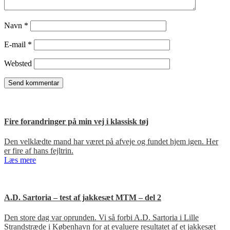
Navn
*
E-mail
*
Websted
Fire forandringer på min vej i klassisk tøj
Den velklædte mand har været på afveje og fundet hjem igen. Her
er fire af hans fejltrin.
Læs mere
A.D. Sartoria – test af jakkesæt MTM – del 2
Den store dag var oprunden. Vi så forbi A.D. Sartoria i Lille
Strandstræde i København for at evaluere resultatet af et jakkesæt