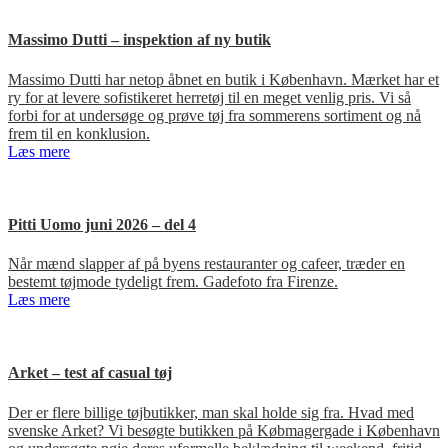
Massimo Dutti – inspektion af ny butik
Massimo Dutti har netop åbnet en butik i København. Mærket har et
ry for at levere sofistikeret herretøj til en meget venlig pris. Vi så
forbi for at undersøge og prøve tøj fra sommerens sortiment og nå
frem til en konklusion.
Læs mere
Pitti Uomo juni 2026 – del 4
Når mænd slapper af på byens restauranter og cafeer, træder en
bestemt tøjmode tydeligt frem. Gadefoto fra Firenze.
Læs mere
Arket – test af casual tøj
Der er flere billige tøjbutikker, man skal holde sig fra. Hvad med
svenske Arket? Vi besøgte butikken på Købmagergade i København