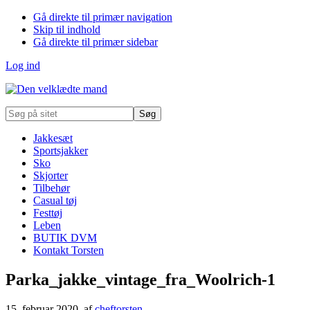
Gå direkte til primær navigation
Skip til indhold
Gå direkte til primær sidebar
Log ind
Søg
på
sitet
Jakkesæt
Sportsjakker
Sko
Skjorter
Tilbehør
Casual tøj
Festtøj
Leben
BUTIK DVM
Kontakt Torsten
Parka_jakke_vintage_fra_Woolrich-1
15. februar 2020
, af
cheftorsten