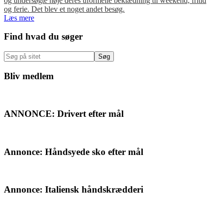
og undersøgte nøje deres uformelle beklædning til weekend, fritid
og ferie. Det blev et noget andet besøg.
Læs mere
Primær
Find hvad du søger
Sidebar
Søg
på
sitet
Bliv medlem
ANNONCE: Drivert efter mål
Annonce: Håndsyede sko efter mål
Annonce: Italiensk håndskrædderi