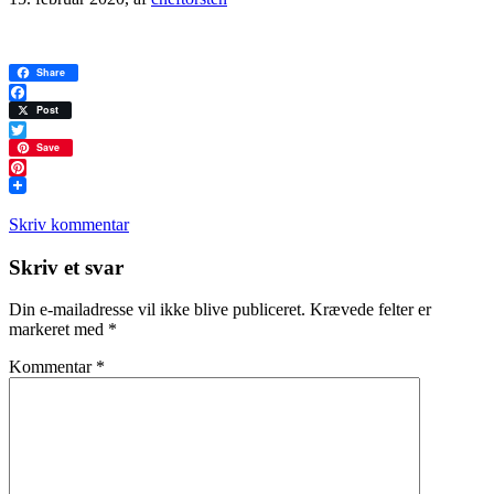
Share
Facebook
Post
Twitter
Save
Pinterest
Skriv kommentar
Læserinteraktioner
Skriv et svar
Din e-mailadresse vil ikke blive publiceret.
Krævede felter er
markeret med
*
Kommentar
*