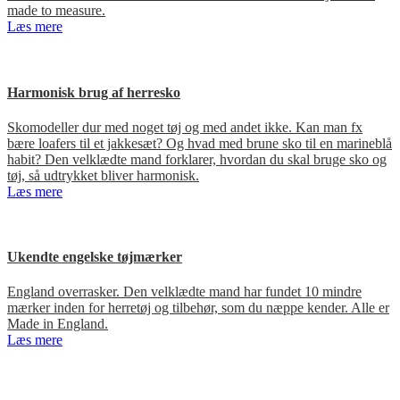
made to measure.
Læs mere
Harmonisk brug af herresko
Skomodeller dur med noget tøj og med andet ikke. Kan man fx
bære loafers til et jakkesæt? Og hvad med brune sko til en marineblå
habit? Den velklædte mand forklarer, hvordan du skal bruge sko og
tøj, så udtrykket bliver harmonisk.
Læs mere
Ukendte engelske tøjmærker
England overrasker. Den velklædte mand har fundet 10 mindre
mærker inden for herretøj og tilbehør, som du næppe kender. Alle er
Made in England.
Læs mere