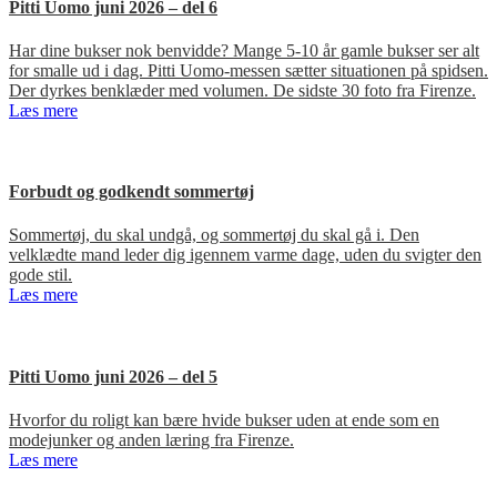
Pitti Uomo juni 2026 – del 6
Har dine bukser nok benvidde? Mange 5-10 år gamle bukser ser alt
for smalle ud i dag. Pitti Uomo-messen sætter situationen på spidsen.
Der dyrkes benklæder med volumen. De sidste 30 foto fra Firenze.
Læs mere
Forbudt og godkendt sommertøj
Sommertøj, du skal undgå, og sommertøj du skal gå i. Den
velklædte mand leder dig igennem varme dage, uden du svigter den
gode stil.
Læs mere
Pitti Uomo juni 2026 – del 5
Hvorfor du roligt kan bære hvide bukser uden at ende som en
modejunker og anden læring fra Firenze.
Læs mere