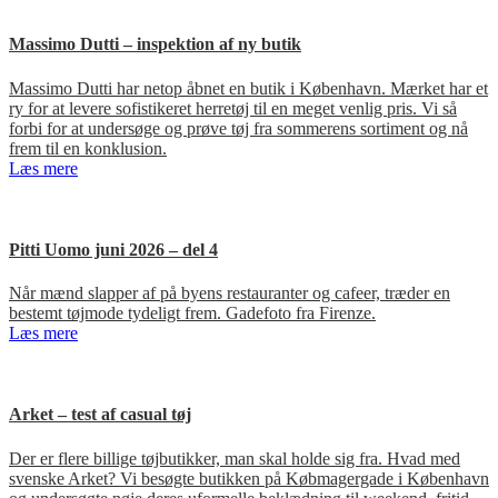
Massimo Dutti – inspektion af ny butik
Massimo Dutti har netop åbnet en butik i København. Mærket har et
ry for at levere sofistikeret herretøj til en meget venlig pris. Vi så
forbi for at undersøge og prøve tøj fra sommerens sortiment og nå
frem til en konklusion.
Læs mere
Pitti Uomo juni 2026 – del 4
Når mænd slapper af på byens restauranter og cafeer, træder en
bestemt tøjmode tydeligt frem. Gadefoto fra Firenze.
Læs mere
Arket – test af casual tøj
Der er flere billige tøjbutikker, man skal holde sig fra. Hvad med
svenske Arket? Vi besøgte butikken på Købmagergade i København