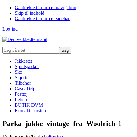
Gå direkte til primær navigation
Skip til indhold
Gå direkte til primær sidebar
Log ind
Søg
på
sitet
Jakkesæt
Sportsjakker
Sko
Skjorter
Tilbehør
Casual tøj
Festtøj
Leben
BUTIK DVM
Kontakt Torsten
Parka_jakke_vintage_fra_Woolrich-1
15. februar 2020
, af
cheftorsten