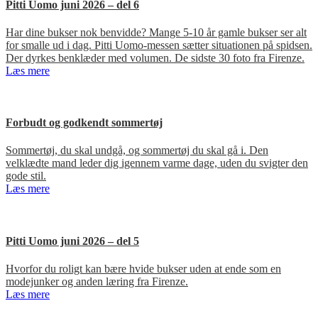
Pitti Uomo juni 2026 – del 6
Har dine bukser nok benvidde? Mange 5-10 år gamle bukser ser alt
for smalle ud i dag. Pitti Uomo-messen sætter situationen på spidsen.
Der dyrkes benklæder med volumen. De sidste 30 foto fra Firenze.
Læs mere
Forbudt og godkendt sommertøj
Sommertøj, du skal undgå, og sommertøj du skal gå i. Den
velklædte mand leder dig igennem varme dage, uden du svigter den
gode stil.
Læs mere
Pitti Uomo juni 2026 – del 5
Hvorfor du roligt kan bære hvide bukser uden at ende som en
modejunker og anden læring fra Firenze.
Læs mere