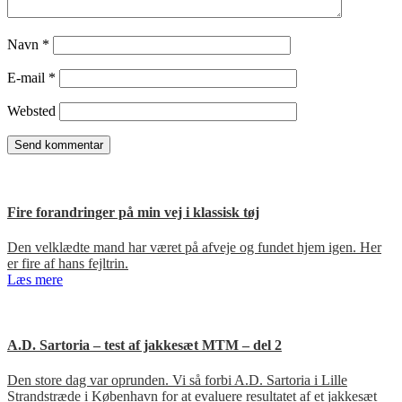
Navn
*
E-mail
*
Websted
Fire forandringer på min vej i klassisk tøj
Den velklædte mand har været på afveje og fundet hjem igen. Her
er fire af hans fejltrin.
Læs mere
A.D. Sartoria – test af jakkesæt MTM – del 2
Den store dag var oprunden. Vi så forbi A.D. Sartoria i Lille
Strandstræde i København for at evaluere resultatet af et jakkesæt