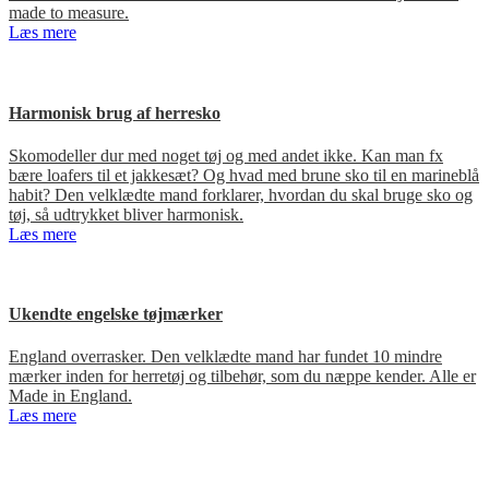
made to measure.
Læs mere
Harmonisk brug af herresko
Skomodeller dur med noget tøj og med andet ikke. Kan man fx
bære loafers til et jakkesæt? Og hvad med brune sko til en marineblå
habit? Den velklædte mand forklarer, hvordan du skal bruge sko og
tøj, så udtrykket bliver harmonisk.
Læs mere
Ukendte engelske tøjmærker
England overrasker. Den velklædte mand har fundet 10 mindre
mærker inden for herretøj og tilbehør, som du næppe kender. Alle er
Made in England.
Læs mere