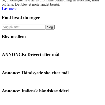
og undersøgte nøje deres uformelle beklædning til weekend, fritid
og ferie. Det blev et noget andet besøg.
Læs mere
Primær
Find hvad du søger
Sidebar
Søg
på
sitet
Bliv medlem
ANNONCE: Drivert efter mål
Annonce: Håndsyede sko efter mål
Annonce: Italiensk håndskrædderi