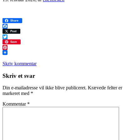
Share
Facebook
Post
Twitter
Save
Pinterest
Skriv kommentar
Læserinteraktioner
Skriv et svar
Din e-mailadresse vil ikke blive publiceret.
Krævede felter er
markeret med
*
Kommentar
*