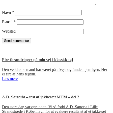
Navn
*
E-mail
*
Websted
Fire forandringer på min vej i klassisk tøj
Den velklædte mand har været på afveje og fundet hjem igen. Her
er fire af hans fejltrin.
Læs mere
A.D. Sartoria – test af jakkesæt MTM – del 2
Den store dag var oprunden. Vi så forbi A.D. Sartoria i Lille
Strandstræde i København for at evaluere resultatet af et jakkesæt