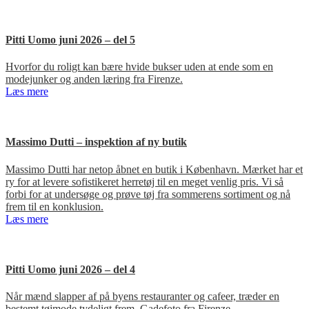
Pitti Uomo juni 2026 – del 5
Hvorfor du roligt kan bære hvide bukser uden at ende som en
modejunker og anden læring fra Firenze.
Læs mere
Massimo Dutti – inspektion af ny butik
Massimo Dutti har netop åbnet en butik i København. Mærket har et
ry for at levere sofistikeret herretøj til en meget venlig pris. Vi så
forbi for at undersøge og prøve tøj fra sommerens sortiment og nå
frem til en konklusion.
Læs mere
Pitti Uomo juni 2026 – del 4
Når mænd slapper af på byens restauranter og cafeer, træder en
bestemt tøjmode tydeligt frem. Gadefoto fra Firenze.