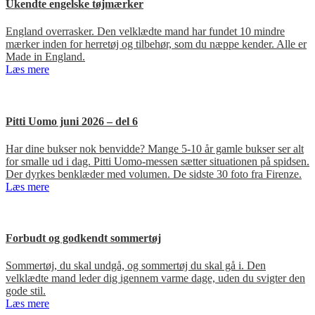
Ukendte engelske tøjmærker
England overrasker. Den velklædte mand har fundet 10 mindre
mærker inden for herretøj og tilbehør, som du næppe kender. Alle er
Made in England.
Læs mere
Pitti Uomo juni 2026 – del 6
Har dine bukser nok benvidde? Mange 5-10 år gamle bukser ser alt
for smalle ud i dag. Pitti Uomo-messen sætter situationen på spidsen.
Der dyrkes benklæder med volumen. De sidste 30 foto fra Firenze.
Læs mere
Forbudt og godkendt sommertøj
Sommertøj, du skal undgå, og sommertøj du skal gå i. Den
velklædte mand leder dig igennem varme dage, uden du svigter den
gode stil.
Læs mere