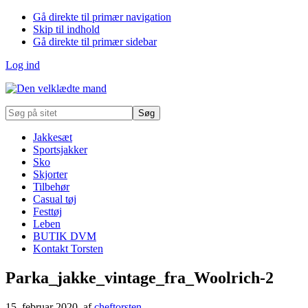
Gå direkte til primær navigation
Skip til indhold
Gå direkte til primær sidebar
Log ind
Søg
på
sitet
Jakkesæt
Sportsjakker
Sko
Skjorter
Tilbehør
Casual tøj
Festtøj
Leben
BUTIK DVM
Kontakt Torsten
Parka_jakke_vintage_fra_Woolrich-2
15. februar 2020
, af
cheftorsten