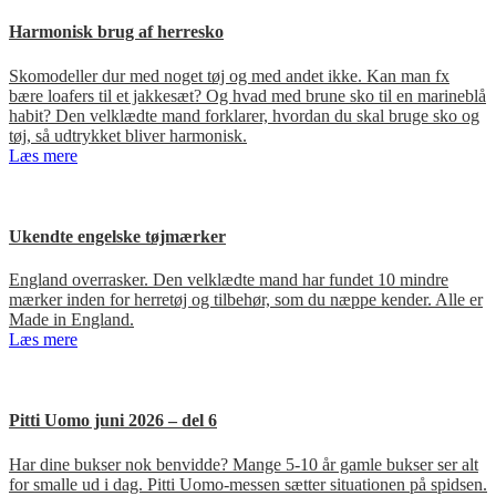
Harmonisk brug af herresko
Skomodeller dur med noget tøj og med andet ikke. Kan man fx
bære loafers til et jakkesæt? Og hvad med brune sko til en marineblå
habit? Den velklædte mand forklarer, hvordan du skal bruge sko og
tøj, så udtrykket bliver harmonisk.
Læs mere
Ukendte engelske tøjmærker
England overrasker. Den velklædte mand har fundet 10 mindre
mærker inden for herretøj og tilbehør, som du næppe kender. Alle er
Made in England.
Læs mere
Pitti Uomo juni 2026 – del 6
Har dine bukser nok benvidde? Mange 5-10 år gamle bukser ser alt
for smalle ud i dag. Pitti Uomo-messen sætter situationen på spidsen.