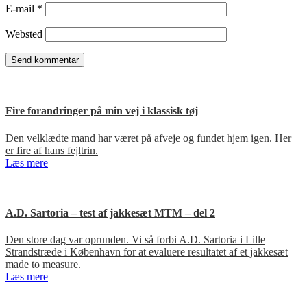
E-mail
*
Websted
Fire forandringer på min vej i klassisk tøj
Den velklædte mand har været på afveje og fundet hjem igen. Her
er fire af hans fejltrin.
Læs mere
A.D. Sartoria – test af jakkesæt MTM – del 2
Den store dag var oprunden. Vi så forbi A.D. Sartoria i Lille
Strandstræde i København for at evaluere resultatet af et jakkesæt
made to measure.
Læs mere