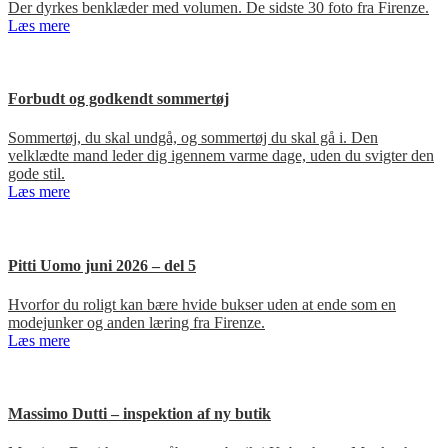
Der dyrkes benklæder med volumen. De sidste 30 foto fra Firenze.
Læs mere
Forbudt og godkendt sommertøj
Sommertøj, du skal undgå, og sommertøj du skal gå i. Den
velklædte mand leder dig igennem varme dage, uden du svigter den
gode stil.
Læs mere
Pitti Uomo juni 2026 – del 5
Hvorfor du roligt kan bære hvide bukser uden at ende som en
modejunker og anden læring fra Firenze.
Læs mere
Massimo Dutti – inspektion af ny butik