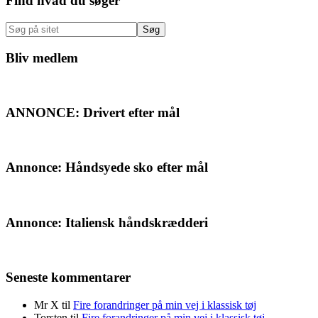
Primær
Find hvad du søger
Sidebar
Søg
på
sitet
Bliv medlem
ANNONCE: Drivert efter mål
Annonce: Håndsyede sko efter mål
Annonce: Italiensk håndskrædderi
Seneste kommentarer
Mr X
til
Fire forandringer på min vej i klassisk tøj
Torsten
til
Fire forandringer på min vej i klassisk tøj