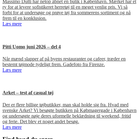
Massimo Dutti har netop åbnet en butik i København. Mærket har et
ry for at levere sofistikeret herretøj til en meget venlig pris. Vi så
forbi for at undersøge og prøve tøj fra sommerens sortiment og nå
frem til en konklusion.
Læs mere
Pitti Uomo juni 2026 – del 4
Når mænd slapper af på byens restauranter og cafeer, træder en
bestemt tøjmode tydeligt frem. Gadefoto fra Firenze.
Læs mere
Arket – test af casual tøj
Der er flere billige tøjbutikker, man skal holde sig fra. Hvad med
svenske Arket? Vi besøgte butikken på Købmagergade i København
og undersøgte nøje deres uformelle beklædning til weekend, fritid
og ferie. Det blev et noget andet besøg.
Læs mere