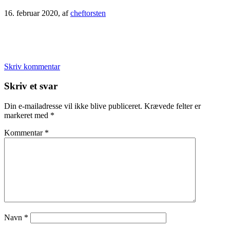
16. februar 2020
, af
cheftorsten
Skriv kommentar
Læserinteraktioner
Skriv et svar
Din e-mailadresse vil ikke blive publiceret.
Krævede felter er
markeret med
*
Kommentar
*
Navn
*