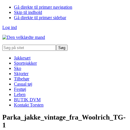
Gå direkte til primær navigation
Skip til indhold
Gå direkte til primær sidebar
Log ind
Søg
på
sitet
Jakkesæt
Sportsjakker
Sko
Skjorter
Tilbehør
Casual tøj
Festtøj
Leben
BUTIK DVM
Kontakt Torsten
Parka_jakke_vintage_fra_Woolrich_TG-
1