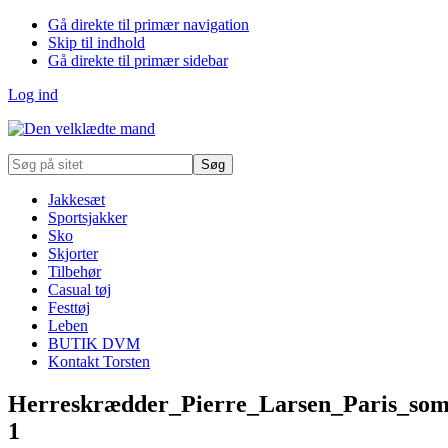
Gå direkte til primær navigation
Skip til indhold
Gå direkte til primær sidebar
Log ind
Søg
på
sitet
Jakkesæt
Sportsjakker
Sko
Skjorter
Tilbehør
Casual tøj
Festtøj
Leben
BUTIK DVM
Kontakt Torsten
Herreskrædder_Pierre_Larsen_Paris_so
1