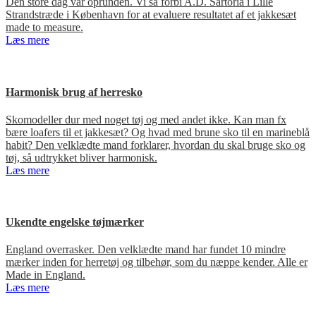
Den store dag var oprunden. Vi så forbi A.D. Sartoria i Lille
Strandstræde i København for at evaluere resultatet af et jakkesæt
made to measure.
Læs mere
Harmonisk brug af herresko
Skomodeller dur med noget tøj og med andet ikke. Kan man fx
bære loafers til et jakkesæt? Og hvad med brune sko til en marineblå
habit? Den velklædte mand forklarer, hvordan du skal bruge sko og
tøj, så udtrykket bliver harmonisk.
Læs mere
Ukendte engelske tøjmærker
England overrasker. Den velklædte mand har fundet 10 mindre
mærker inden for herretøj og tilbehør, som du næppe kender. Alle er
Made in England.
Læs mere