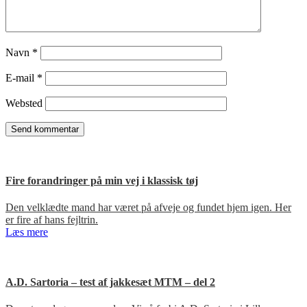
Navn
*
E-mail
*
Websted
Fire forandringer på min vej i klassisk tøj
Den velklædte mand har været på afveje og fundet hjem igen. Her
er fire af hans fejltrin.
Læs mere
A.D. Sartoria – test af jakkesæt MTM – del 2