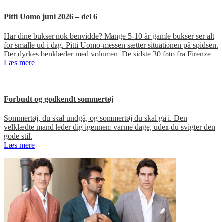
Pitti Uomo juni 2026 – del 6
Har dine bukser nok benvidde? Mange 5-10 år gamle bukser ser alt
for smalle ud i dag. Pitti Uomo-messen sætter situationen på spidsen.
Der dyrkes benklæder med volumen. De sidste 30 foto fra Firenze.
Læs mere
Forbudt og godkendt sommertøj
Sommertøj, du skal undgå, og sommertøj du skal gå i. Den
velklædte mand leder dig igennem varme dage, uden du svigter den
gode stil.
Læs mere