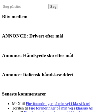
Sidebar
Søg
på
sitet
Bliv medlem
ANNONCE: Drivert efter mål
Annonce: Håndsyede sko efter mål
Annonce: Italiensk håndskrædderi
Seneste kommentarer
Mr X
til
Fire forandringer på min vej i klassisk tøj
Torsten
til
Fire forandringer på min vej i klassisk tøj