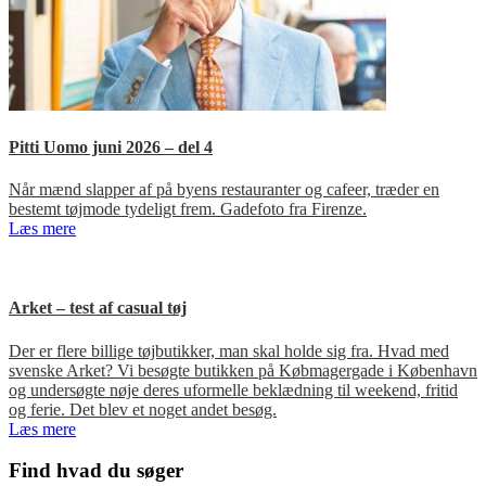
Pitti Uomo juni 2026 – del 4
Når mænd slapper af på byens restauranter og cafeer, træder en
bestemt tøjmode tydeligt frem. Gadefoto fra Firenze.
Læs mere
Arket – test af casual tøj
Der er flere billige tøjbutikker, man skal holde sig fra. Hvad med
svenske Arket? Vi besøgte butikken på Købmagergade i København
og undersøgte nøje deres uformelle beklædning til weekend, fritid
og ferie. Det blev et noget andet besøg.
Læs mere
Primær
Find hvad du søger