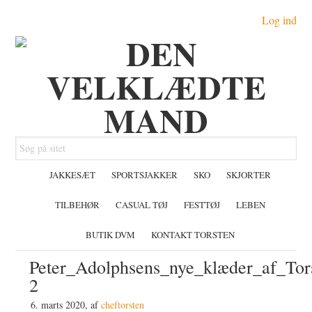
Gå
Skip
Gå
Log ind
direkte
til
direkte
til
indhold
til
primær
primær
navigation
sidebar
Søg
på
JAKKESÆT
SPORTSJAKKER
SKO
SKJORTER
sitet
TILBEHØR
CASUAL TØJ
FESTTØJ
LEBEN
BUTIK DVM
KONTAKT TORSTEN
Peter_Adolphsens_nye_klæder_af_To
2
6. marts 2020
, af
cheftorsten