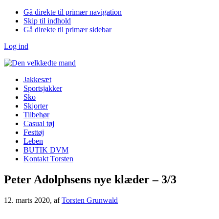
Gå direkte til primær navigation
Skip til indhold
Gå direkte til primær sidebar
Log ind
Jakkesæt
Sportsjakker
Sko
Skjorter
Tilbehør
Casual tøj
Festtøj
Leben
BUTIK DVM
Kontakt Torsten
Peter Adolphsens nye klæder – 3/3
12. marts 2020
, af
Torsten Grunwald