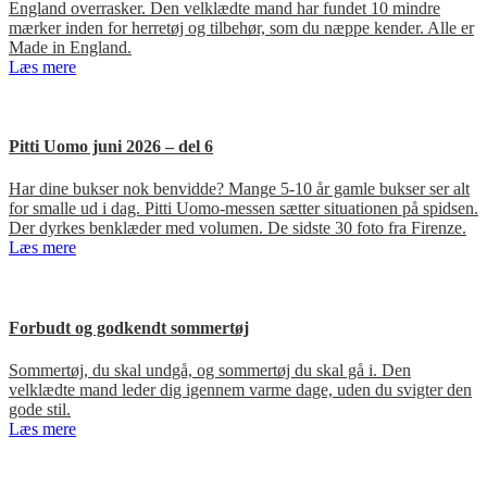
England overrasker. Den velklædte mand har fundet 10 mindre
mærker inden for herretøj og tilbehør, som du næppe kender. Alle er
Made in England.
Læs mere
Pitti Uomo juni 2026 – del 6
Har dine bukser nok benvidde? Mange 5-10 år gamle bukser ser alt
for smalle ud i dag. Pitti Uomo-messen sætter situationen på spidsen.
Der dyrkes benklæder med volumen. De sidste 30 foto fra Firenze.
Læs mere
Forbudt og godkendt sommertøj
Sommertøj, du skal undgå, og sommertøj du skal gå i. Den
velklædte mand leder dig igennem varme dage, uden du svigter den
gode stil.
Læs mere