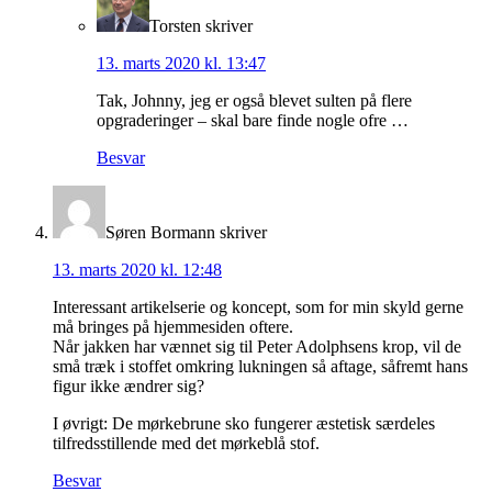
Torsten
skriver
13. marts 2020 kl. 13:47
Tak, Johnny, jeg er også blevet sulten på flere
opgraderinger – skal bare finde nogle ofre …
Besvar
Søren Bormann
skriver
13. marts 2020 kl. 12:48
Interessant artikelserie og koncept, som for min skyld gerne
må bringes på hjemmesiden oftere.
Når jakken har vænnet sig til Peter Adolphsens krop, vil de
små træk i stoffet omkring lukningen så aftage, såfremt hans
figur ikke ændrer sig?
I øvrigt: De mørkebrune sko fungerer æstetisk særdeles
tilfredsstillende med det mørkeblå stof.
Besvar