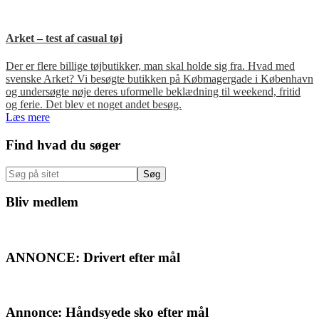
Arket – test af casual tøj
Der er flere billige tøjbutikker, man skal holde sig fra. Hvad med
svenske Arket? Vi besøgte butikken på Købmagergade i København
og undersøgte nøje deres uformelle beklædning til weekend, fritid
og ferie. Det blev et noget andet besøg.
Læs mere
Primær
Find hvad du søger
Sidebar
Søg
på
sitet
Bliv medlem
ANNONCE: Drivert efter mål
Annonce: Håndsyede sko efter mål