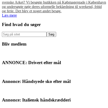
svenske Arket? Vi besøgte butikken på Købmagergade i København
og undersøgte nøje deres uformelle beklædning til weekend, fritid
og ferie. Det blev et noget andet besøg.
Læs mere
Primær
Find hvad du søger
Sidebar
Søg
på
sitet
Bliv medlem
ANNONCE: Drivert efter mål
Annonce: Håndsyede sko efter mål
Annonce: Italiensk håndskrædderi