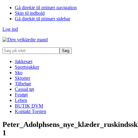
Gå direkte til primær navigation
Skip til indhold
Gå direkte til primær sidebar
Log ind
Søg
på
sitet
Jakkesæt
Sportsjakker
Sko
Skjorter
Tilbehør
Casual tøj
Festtøj
Leben
BUTIK DVM
Kontakt Torsten
Peter_Adolphsens_nye_klæder_ruskindss
1