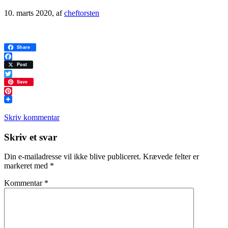
10. marts 2020
, af
cheftorsten
Share
Facebook
Post
Twitter
Save
Pinterest
Skriv kommentar
Læserinteraktioner
Skriv et svar
Din e-mailadresse vil ikke blive publiceret.
Krævede felter er
markeret med
*
Kommentar
*