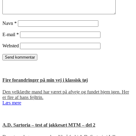
Navn
*
E-mail
*
Websted
Fire forandringer på min vej i klassisk tøj
Den velklædte mand har været på afveje og fundet hjem igen. Her
er fire af hans fejltrin.
Læs mere
A.D. Sartoria – test af jakkesæt MTM – del 2