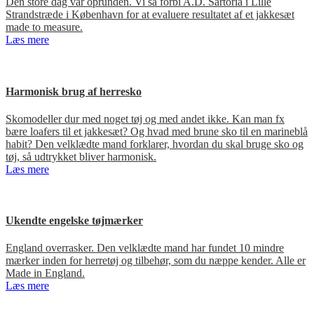
Den store dag var oprunden. Vi så forbi A.D. Sartoria i Lille
Strandstræde i København for at evaluere resultatet af et jakkesæt
made to measure.
Læs mere
Harmonisk brug af herresko
Skomodeller dur med noget tøj og med andet ikke. Kan man fx
bære loafers til et jakkesæt? Og hvad med brune sko til en marineblå
habit? Den velklædte mand forklarer, hvordan du skal bruge sko og
tøj, så udtrykket bliver harmonisk.
Læs mere
Ukendte engelske tøjmærker
England overrasker. Den velklædte mand har fundet 10 mindre
mærker inden for herretøj og tilbehør, som du næppe kender. Alle er
Made in England.
Læs mere