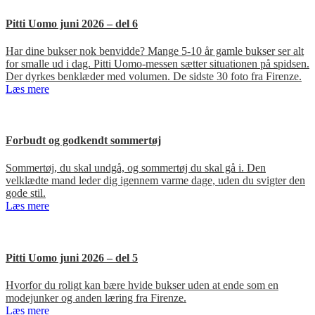
Pitti Uomo juni 2026 – del 6
Har dine bukser nok benvidde? Mange 5-10 år gamle bukser ser alt
for smalle ud i dag. Pitti Uomo-messen sætter situationen på spidsen.
Der dyrkes benklæder med volumen. De sidste 30 foto fra Firenze.
Læs mere
Forbudt og godkendt sommertøj
Sommertøj, du skal undgå, og sommertøj du skal gå i. Den
velklædte mand leder dig igennem varme dage, uden du svigter den
gode stil.
Læs mere
Pitti Uomo juni 2026 – del 5
Hvorfor du roligt kan bære hvide bukser uden at ende som en
modejunker og anden læring fra Firenze.
Læs mere