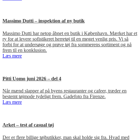
Massimo Dutti – inspektion af ny butik
Massimo Dutti har netop åbnet en butik i København. Mærket har et
ry for at levere sofistikeret herretøj til en meget venlig pris. Vi så
forbi for at undersøge og prøve tøj fra sommerens sortiment og nå
frem til en konklusion.
Læs mere
Pitti Uomo juni 2026 – del 4
Når mænd slapper af på byens restauranter og cafeer, træder en
bestemt tøjmode tydeligt frem. Gadefoto fra Firenze.
Læs mere
Arket – test af casual tøj
Der er flere billige tøjbutikker, man skal holde sig fra. Hvad med