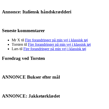
Annonce: Italiensk håndskrædderi
Seneste kommentarer
Mr X
til
Fire forandringer på min vej i klassisk tøj
Torsten
til
Fire forandringer på min vej i klassisk tøj
Lars
til
Fire forandringer på min vej i klassisk tøj
Foredrag ved Torsten
ANNONCE Bukser efter mål
ANNONCE: Jakketørklædet