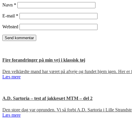
Navn
*
E-mail
*
Websted
Fire forandringer på min vej i klassisk tøj
Den velklædte mand har været på afveje og fundet hjem igen. Her er fir
Læs mere
A.D. Sartoria – test af jakkesæt MTM – del 2
Den store dag var oprunden. Vi så forbi A.D. Sartoria i Lille Strandst
Læs mere