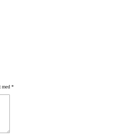
et med
*