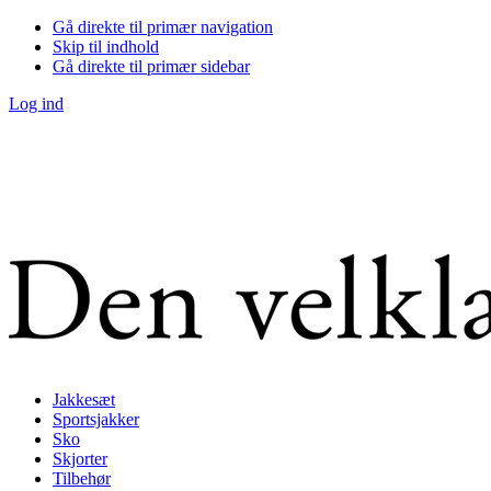
Gå direkte til primær navigation
Skip til indhold
Gå direkte til primær sidebar
Log ind
Jakkesæt
Sportsjakker
Sko
Skjorter
Tilbehør