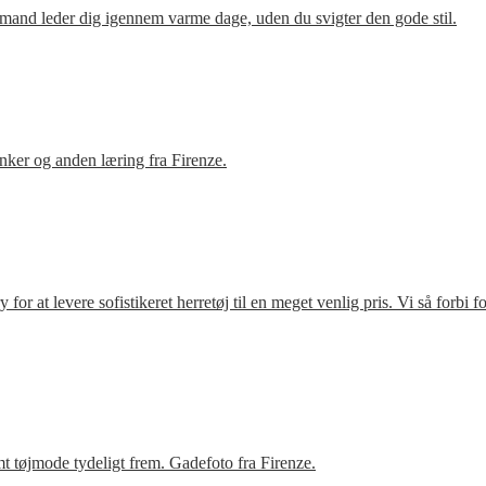
mand leder dig igennem varme dage, uden du svigter den gode stil.
ker og anden læring fra Firenze.
r at levere sofistikeret herretøj til en meget venlig pris. Vi så forbi 
t tøjmode tydeligt frem. Gadefoto fra Firenze.