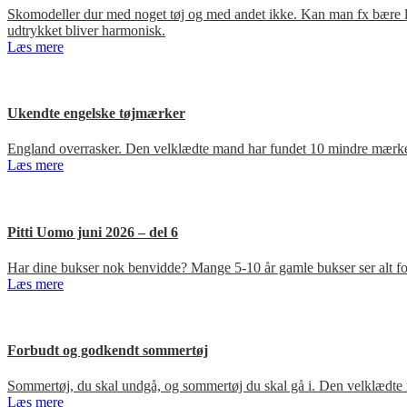
Skomodeller dur med noget tøj og med andet ikke. Kan man fx bære loa
udtrykket bliver harmonisk.
Læs mere
Ukendte engelske tøjmærker
England overrasker. Den velklædte mand har fundet 10 mindre mærker
Læs mere
Pitti Uomo juni 2026 – del 6
Har dine bukser nok benvidde? Mange 5-10 år gamle bukser ser alt for
Læs mere
Forbudt og godkendt sommertøj
Sommertøj, du skal undgå, og sommertøj du skal gå i. Den velklædte 
Læs mere