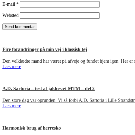
E-mail
*
Websted
Fire forandringer på min vej i klassisk tøj
Den velklædte mand har været på afveje og fundet hjem igen. Her er fir
Læs mere
A.D. Sartoria – test af jakkesæt MTM – del 2
Den store dag var oprunden. Vi så forbi A.D. Sartoria i Lille Strandst
Læs mere
Harmonisk brug af herresko