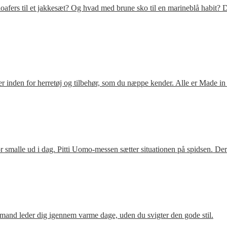
fers til et jakkesæt? Og hvad med brune sko til en marineblå habit? D
 inden for herretøj og tilbehør, som du næppe kender. Alle er Made in
 smalle ud i dag. Pitti Uomo-messen sætter situationen på spidsen. De
mand leder dig igennem varme dage, uden du svigter den gode stil.