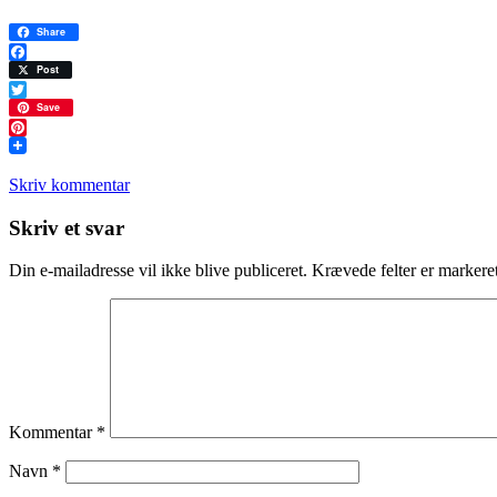
Share
Facebook
Post
Twitter
Save
Pinterest
Skriv kommentar
Læserinteraktioner
Skriv et svar
Din e-mailadresse vil ikke blive publiceret.
Krævede felter er marker
Kommentar
*
Navn
*