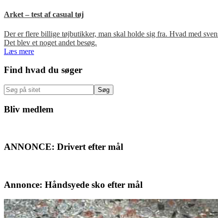
Arket – test af casual tøj
Der er flere billige tøjbutikker, man skal holde sig fra. Hvad med s
Det blev et noget andet besøg.
Læs mere
Primær
Find hvad du søger
Sidebar
Søg
på
sitet
Bliv medlem
ANNONCE: Drivert efter mål
Annonce: Håndsyede sko efter mål