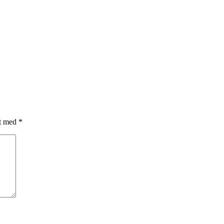
et med
*