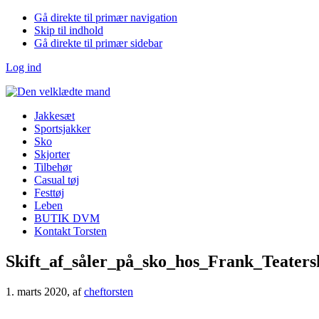
Gå direkte til primær navigation
Skip til indhold
Gå direkte til primær sidebar
Log ind
Jakkesæt
Sportsjakker
Sko
Skjorter
Tilbehør
Casual tøj
Festtøj
Leben
BUTIK DVM
Kontakt Torsten
Skift_af_såler_på_sko_hos_Frank_Teate
1. marts 2020
, af
cheftorsten