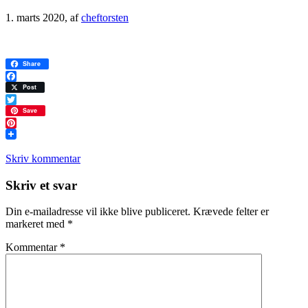
1. marts 2020
, af
cheftorsten
Share
Facebook
Post
Twitter
Save
Pinterest
Skriv kommentar
Læserinteraktioner
Skriv et svar
Din e-mailadresse vil ikke blive publiceret.
Krævede felter er
markeret med
*
Kommentar
*