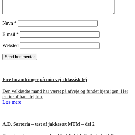
Navn
*
E-mail
*
Websted
Fire forandringer på min vej i klassisk tøj
Den velklædte mand har været på afveje og fundet hjem igen. Her
er fire af hans fejltrin.
Læs mere
A.D. Sartoria – test af jakkesæt MTM – del 2