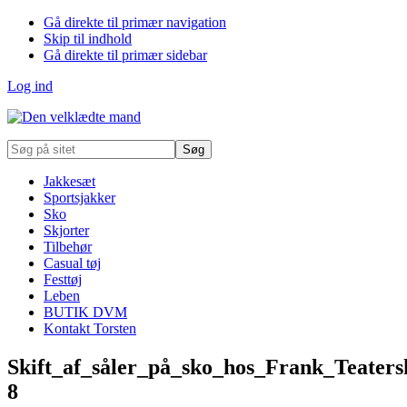
Gå direkte til primær navigation
Skip til indhold
Gå direkte til primær sidebar
Log ind
Søg
på
sitet
Jakkesæt
Sportsjakker
Sko
Skjorter
Tilbehør
Casual tøj
Festtøj
Leben
BUTIK DVM
Kontakt Torsten
Skift_af_såler_på_sko_hos_Frank_Teate
8