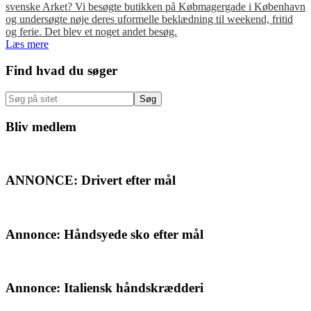
svenske Arket? Vi besøgte butikken på Købmagergade i København
og undersøgte nøje deres uformelle beklædning til weekend, fritid
og ferie. Det blev et noget andet besøg.
Læs mere
Primær
Find hvad du søger
Sidebar
Søg
på
sitet
Bliv medlem
ANNONCE: Drivert efter mål
Annonce: Håndsyede sko efter mål
Annonce: Italiensk håndskrædderi