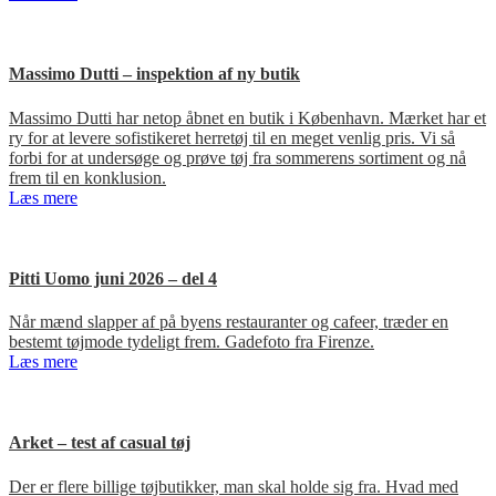
Massimo Dutti – inspektion af ny butik
Massimo Dutti har netop åbnet en butik i København. Mærket har et
ry for at levere sofistikeret herretøj til en meget venlig pris. Vi så
forbi for at undersøge og prøve tøj fra sommerens sortiment og nå
frem til en konklusion.
Læs mere
Pitti Uomo juni 2026 – del 4
Når mænd slapper af på byens restauranter og cafeer, træder en
bestemt tøjmode tydeligt frem. Gadefoto fra Firenze.
Læs mere
Arket – test af casual tøj
Der er flere billige tøjbutikker, man skal holde sig fra. Hvad med