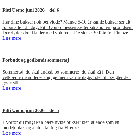
Pitti Uomo juni 2026 – del 6
Har dine bukser nok benvidde? Mange 5-10 år gamle bukser ser alt
for smalle ud i dag. Pitti Uomo-messen sætter situationen på spidsen.
Der dyrkes benklæder med volumen. De sidste 30 foto fra Firenze.
Læs mere
Forbudt og godkendt sommertøj
Sommertøj, du skal undgå, og sommertøj du skal gå i. Den
velklædte mand leder dig igennem varme dage, uden du svigter den
gode stil.
Læs mere
Pitti Uomo juni 2026 – del 5
Hvorfor du roligt kan bære hvide bukser uden at ende som en
modejunker og anden læring fra Firenze.
Læs mere