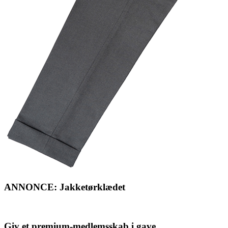
ANNONCE: Jakketørklædet
Giv et premium-medlemsskab i gave