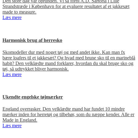
Den store dag var oprunden. Vi så forbi A.D. Sartoria i Lille
Strandstræde i København for at evaluere resultatet af et jakkesæt
made to measure.
Læs mere
Harmonisk brug af herresko
Skomodeller dur med noget tøj og med andet ikke. Kan man fx
bære loafers til et jakkesæt? Og hvad med brune sko til en marineblå
habit? Den velklædte mand forklarer, hvordan du skal bruge sko og
tøj, så udtrykket bliver harmonisk.
Læs mere
Ukendte engelske tøjmærker
England overrasker. Den velklædte mand har fundet 10 mindre
mærker inden for herretøj og tilbehør, som du næppe kender. Alle er
Made in England.
Læs mere