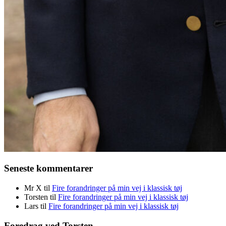
Seneste kommentarer
Mr X
til
Fire forandringer på min vej i klassisk tøj
Torsten
til
Fire forandringer på min vej i klassisk tøj
Lars
til
Fire forandringer på min vej i klassisk tøj
Foredrag ved Torsten