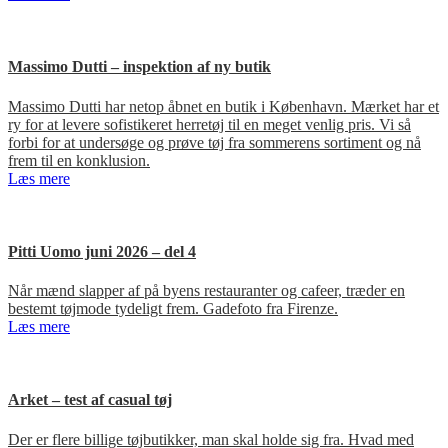
Massimo Dutti – inspektion af ny butik
Massimo Dutti har netop åbnet en butik i København. Mærket har et
ry for at levere sofistikeret herretøj til en meget venlig pris. Vi så
forbi for at undersøge og prøve tøj fra sommerens sortiment og nå
frem til en konklusion.
Læs mere
Pitti Uomo juni 2026 – del 4
Når mænd slapper af på byens restauranter og cafeer, træder en
bestemt tøjmode tydeligt frem. Gadefoto fra Firenze.
Læs mere
Arket – test af casual tøj
Der er flere billige tøjbutikker, man skal holde sig fra. Hvad med