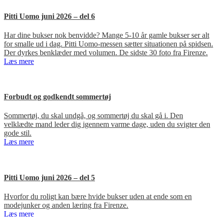
Pitti Uomo juni 2026 – del 6
Har dine bukser nok benvidde? Mange 5-10 år gamle bukser ser alt
for smalle ud i dag. Pitti Uomo-messen sætter situationen på spidsen.
Der dyrkes benklæder med volumen. De sidste 30 foto fra Firenze.
Læs mere
Forbudt og godkendt sommertøj
Sommertøj, du skal undgå, og sommertøj du skal gå i. Den
velklædte mand leder dig igennem varme dage, uden du svigter den
gode stil.
Læs mere
Pitti Uomo juni 2026 – del 5
Hvorfor du roligt kan bære hvide bukser uden at ende som en
modejunker og anden læring fra Firenze.
Læs mere