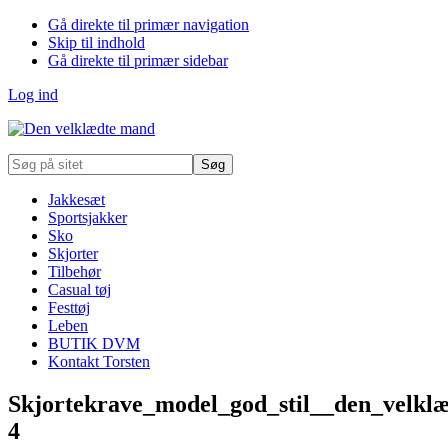
Gå direkte til primær navigation
Skip til indhold
Gå direkte til primær sidebar
Log ind
Søg
på
sitet
Jakkesæt
Sportsjakker
Sko
Skjorter
Tilbehør
Casual tøj
Festtøj
Leben
BUTIK DVM
Kontakt Torsten
Skjortekrave_model_god_stil__den_velkl
4