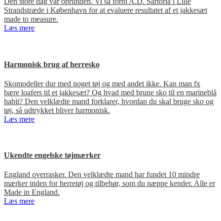
Den store dag var oprunden. Vi så forbi A.D. Sartoria i Lille
Strandstræde i København for at evaluere resultatet af et jakkesæt
made to measure.
Læs mere
Harmonisk brug af herresko
Skomodeller dur med noget tøj og med andet ikke. Kan man fx
bære loafers til et jakkesæt? Og hvad med brune sko til en marineblå
habit? Den velklædte mand forklarer, hvordan du skal bruge sko og
tøj, så udtrykket bliver harmonisk.
Læs mere
Ukendte engelske tøjmærker
England overrasker. Den velklædte mand har fundet 10 mindre
mærker inden for herretøj og tilbehør, som du næppe kender. Alle er
Made in England.
Læs mere