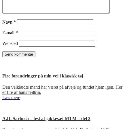
Navn
*
E-mail
*
Websted
Fire forandringer på min vej i klassisk tøj
Den velklædte mand har været på afveje og fundet hjem igen. Her
er fire af hans fejltrin.
Læs mere
A.D. Sartoria – test af jakkesæt MTM – del 2