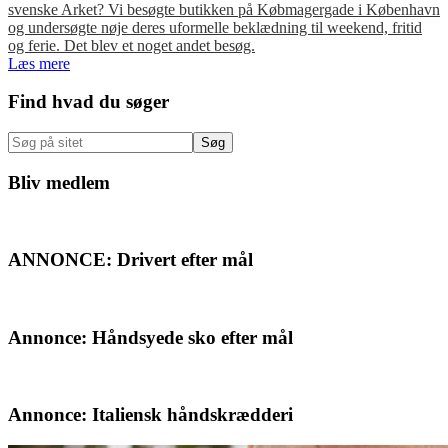
svenske Arket? Vi besøgte butikken på Købmagergade i København
og undersøgte nøje deres uformelle beklædning til weekend, fritid
og ferie. Det blev et noget andet besøg.
Læs mere
Primær
Find hvad du søger
Sidebar
Søg
på
sitet
Bliv medlem
ANNONCE: Drivert efter mål
Annonce: Håndsyede sko efter mål
Annonce: Italiensk håndskrædderi