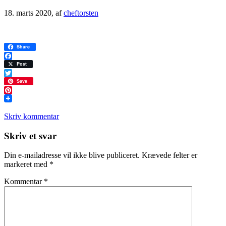
18. marts 2020
, af
cheftorsten
Share
Facebook
Post
Twitter
Save
Pinterest
Skriv kommentar
Læserinteraktioner
Skriv et svar
Din e-mailadresse vil ikke blive publiceret.
Krævede felter er
markeret med
*
Kommentar
*