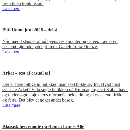
frem til en konklusion.
Læs mere
Pitti Uomo juni 2026 – del 4
Når mænd slapper af på byens restauranter og cafeer, træder en
bestemt tøjmode tydeligt frem. Gadefoto fra Firenze.
Læs mere
Arket – test af casual tøj
Der er flere billige tøjbutikker, man skal holde sig fra. Hvad med
svenske Arket? Vi besøgte butikken på Købmagergade i København
og undersøgte nøje deres uformelle beklædning til weekend, fritid
og ferie. Det blev et noget andet besøg.
Læs mere
Klassisk herremode på Bianco Lunos Allé