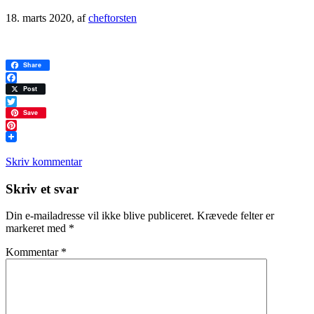
18. marts 2020
, af
cheftorsten
Share
Facebook
Post
Twitter
Save
Pinterest
Skriv kommentar
Læserinteraktioner
Skriv et svar
Din e-mailadresse vil ikke blive publiceret.
Krævede felter er
markeret med
*
Kommentar
*