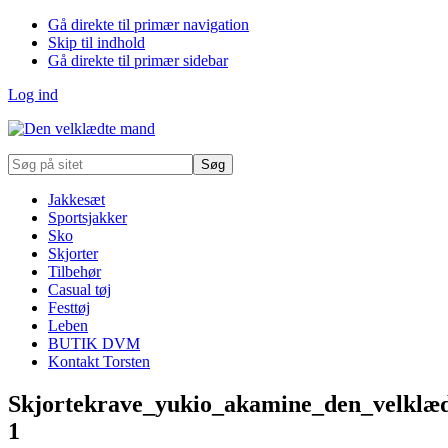
Gå direkte til primær navigation
Skip til indhold
Gå direkte til primær sidebar
Log ind
Søg
på
sitet
Jakkesæt
Sportsjakker
Sko
Skjorter
Tilbehør
Casual tøj
Festtøj
Leben
BUTIK DVM
Kontakt Torsten
Skjortekrave_yukio_akamine_den_velklæ
1