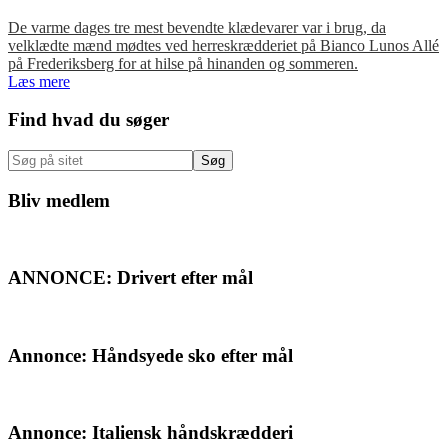
De varme dages tre mest bevendte klædevarer var i brug, da
velklædte mænd mødtes ved herreskrædderiet på Bianco Lunos Allé
på Frederiksberg for at hilse på hinanden og sommeren.
Læs mere
Primær
Find hvad du søger
Sidebar
Søg
på
sitet
Bliv medlem
ANNONCE: Drivert efter mål
Annonce: Håndsyede sko efter mål
Annonce: Italiensk håndskrædderi