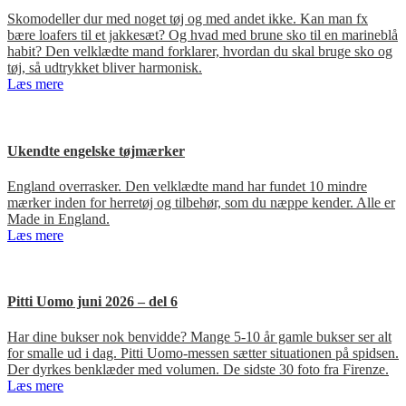
Skomodeller dur med noget tøj og med andet ikke. Kan man fx
bære loafers til et jakkesæt? Og hvad med brune sko til en marineblå
habit? Den velklædte mand forklarer, hvordan du skal bruge sko og
tøj, så udtrykket bliver harmonisk.
Læs mere
Ukendte engelske tøjmærker
England overrasker. Den velklædte mand har fundet 10 mindre
mærker inden for herretøj og tilbehør, som du næppe kender. Alle er
Made in England.
Læs mere
Pitti Uomo juni 2026 – del 6
Har dine bukser nok benvidde? Mange 5-10 år gamle bukser ser alt
for smalle ud i dag. Pitti Uomo-messen sætter situationen på spidsen.
Der dyrkes benklæder med volumen. De sidste 30 foto fra Firenze.
Læs mere