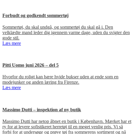
Forbudt og godkendt sommertøj
Sommertøj, du skal undgå, og sommertøj du skal gå i. Den
velklædte mand leder dig igennem varme dage, uden du svigter den
gode stil.
Læs mere
Pitti Uomo juni 2026 – del 5
Hvorfor du roligt kan bære hvide bukser uden at ende som en
modejunker og anden læring fra Firenze.
Læs mere
Massimo Dutti – inspektion af ny butik
Massimo Dutti har netop åbnet en butik i København. Mærket har et
ry for at levere sofistikeret herretøj til en meget venlig pris. Vi så
forbi for at undersøge og prøve tøj fra sommerens sortiment og nå