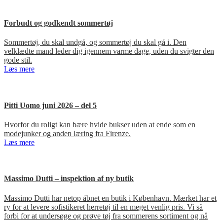
Forbudt og godkendt sommertøj
Sommertøj, du skal undgå, og sommertøj du skal gå i. Den
velklædte mand leder dig igennem varme dage, uden du svigter den
gode stil.
Læs mere
Pitti Uomo juni 2026 – del 5
Hvorfor du roligt kan bære hvide bukser uden at ende som en
modejunker og anden læring fra Firenze.
Læs mere
Massimo Dutti – inspektion af ny butik
Massimo Dutti har netop åbnet en butik i København. Mærket har et
ry for at levere sofistikeret herretøj til en meget venlig pris. Vi så
forbi for at undersøge og prøve tøj fra sommerens sortiment og nå