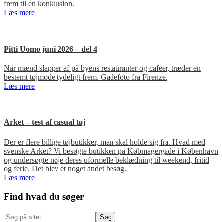
frem til en konklusion.
Læs mere
Pitti Uomo juni 2026 – del 4
Når mænd slapper af på byens restauranter og cafeer, træder en
bestemt tøjmode tydeligt frem. Gadefoto fra Firenze.
Læs mere
Arket – test af casual tøj
Der er flere billige tøjbutikker, man skal holde sig fra. Hvad med
svenske Arket? Vi besøgte butikken på Købmagergade i København
og undersøgte nøje deres uformelle beklædning til weekend, fritid
og ferie. Det blev et noget andet besøg.
Læs mere
Primær
Find hvad du søger
Sidebar
Søg