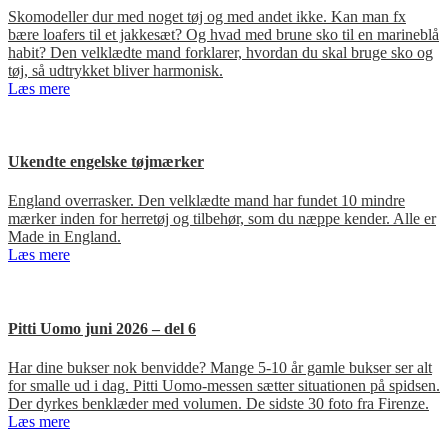
Skomodeller dur med noget tøj og med andet ikke. Kan man fx
bære loafers til et jakkesæt? Og hvad med brune sko til en marineblå
habit? Den velklædte mand forklarer, hvordan du skal bruge sko og
tøj, så udtrykket bliver harmonisk.
Læs mere
Ukendte engelske tøjmærker
England overrasker. Den velklædte mand har fundet 10 mindre
mærker inden for herretøj og tilbehør, som du næppe kender. Alle er
Made in England.
Læs mere
Pitti Uomo juni 2026 – del 6
Har dine bukser nok benvidde? Mange 5-10 år gamle bukser ser alt
for smalle ud i dag. Pitti Uomo-messen sætter situationen på spidsen.
Der dyrkes benklæder med volumen. De sidste 30 foto fra Firenze.
Læs mere