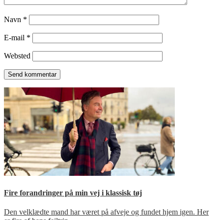
Navn
*
E-mail
*
Websted
Fire forandringer på min vej i klassisk tøj
Den velklædte mand har været på afveje og fundet hjem igen. Her