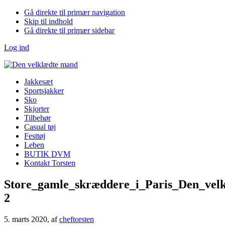
Gå direkte til primær navigation
Skip til indhold
Gå direkte til primær sidebar
Log ind
Jakkesæt
Sportsjakker
Sko
Skjorter
Tilbehør
Casual tøj
Festtøj
Leben
BUTIK DVM
Kontakt Torsten
Store_gamle_skræddere_i_Paris_Den_vel
2
5. marts 2020
, af
cheftorsten